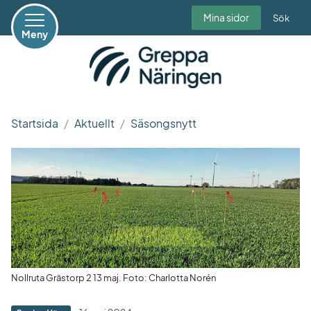
Mina sidor
Sök
Meny
Startsida
Aktuellt
Säsongsnytt
Nollruta Grästorp 2 13 maj. Foto: Charlotta Norén