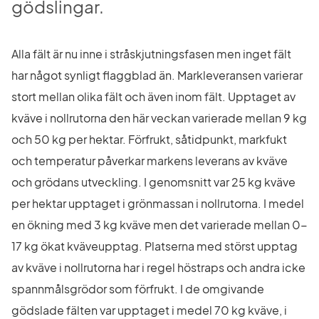
gödslingar.
Alla fält är nu inne i stråskjutningsfasen men inget fält 
har något synligt flaggblad än. Markleveransen varierar 
stort mellan olika fält och även inom fält. Upptaget av 
kväve i nollrutorna den här veckan varierade mellan 9 kg 
och 50 kg per hektar. Förfrukt, såtidpunkt, markfukt 
och temperatur påverkar markens leverans av kväve 
och grödans utveckling. I genomsnitt var 25 kg kväve 
per hektar upptaget i grönmassan i nollrutorna. I medel 
en ökning med 3 kg kväve men det varierade mellan 0-
17 kg ökat kväveupptag. Platserna med störst upptag 
av kväve i nollrutorna har i regel höstraps och andra icke 
spannmålsgrödor som förfrukt. I de omgivande 
gödslade fälten var upptaget i medel 70 kg kväve, i 