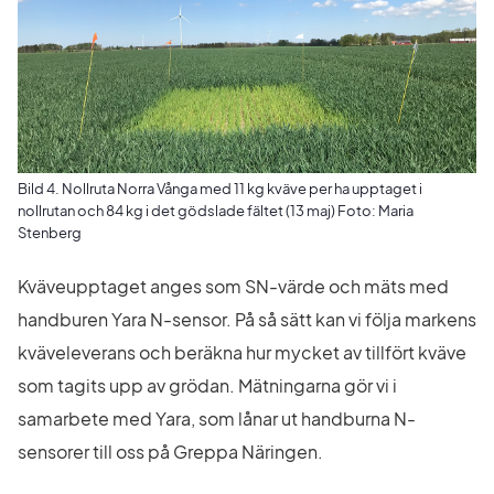
Bild 4. Nollruta Norra Vånga med 11 kg kväve per ha upptaget i
nollrutan och 84 kg i det gödslade fältet (13 maj) Foto: Maria
Stenberg
Kväveupptaget anges som SN-värde och mäts med 
handburen Yara N-sensor. På så sätt kan vi följa markens 
kväveleverans och beräkna hur mycket av tillfört kväve 
som tagits upp av grödan. Mätningarna gör vi i 
samarbete med Yara, som lånar ut handburna N-
sensorer till oss på Greppa Näringen.