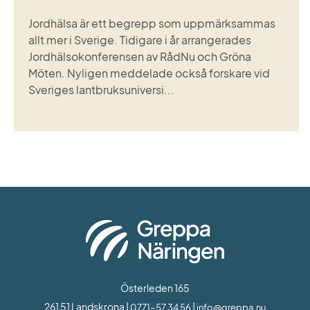
Jordhälsa är ett begrepp som uppmärksammas
allt mer i Sverige. Tidigare i år arrangerades
Jordhälsokonferensen av RådNu och Gröna
Möten. Nyligen meddelade också forskare vid
Sveriges lantbruksuniversi...
Österleden 165
261 51 Landskrona | 
 | 
0771-57 34 56
info@greppa.nu