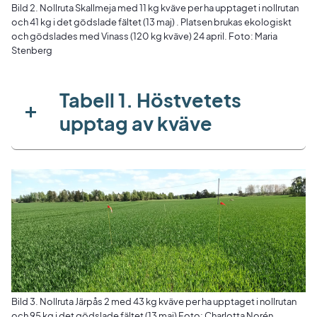
Bild 2. Nollruta Skallmeja med 11 kg kväve per ha upptaget i nollrutan
och 41 kg i det gödslade fältet (13 maj) . Platsen brukas ekologiskt
och gödslades med Vinass (120 kg kväve) 24 april. Foto: Maria
Stenberg
Tabell 1. Höstvetets
upptag av kväve
Bild 3. Nollruta Järpås 2 med 43 kg kväve per ha upptaget i nollrutan
och 95 kg i det gödslade fältet (13 maj) Foto: Charlotta Norén