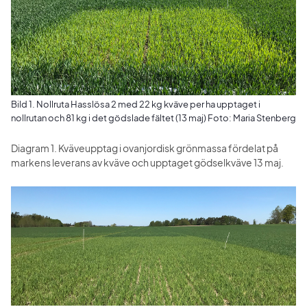
Bild 1. Nollruta Hasslösa 2 med 22 kg kväve per ha upptaget i
nollrutan och 81 kg i det gödslade fältet (13 maj) Foto: Maria Stenberg
Diagram 1. Kväveupptag i ovanjordisk grönmassa fördelat på 
markens leverans av kväve och upptaget gödselkväve 13 maj.