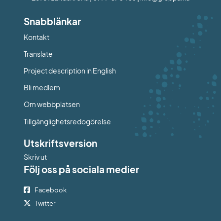
Snabblänkar
Kontakt
Länk till annan webbplats.
Translate
Project description in English
Bli medlem
Om webbplatsen
Tillgänglighetsredogörelse
Utskriftsversion
Skriv ut
Följ oss på sociala medier
Facebook
Twitter