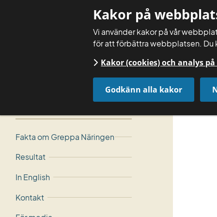
Kakor på webbplat
Vi använder kakor på vår webbplats
för att förbättra webbplatsen. Du 
Kakor (cookies) och analys p
Godkänn alla kakor
N
Startsida
Om Greppa Näringen
Om webbplatsen
Fakta om Greppa Näringen
Resultat
In English
Kontakt