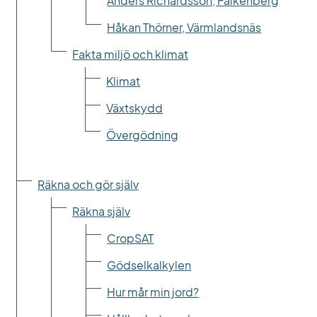
Anders Richardsson, Falkenberg
Håkan Thörner, Värmlandsnäs
Fakta miljö och klimat
Klimat
Växtskydd
Övergödning
Räkna och gör själv
Räkna själv
CropSAT
Gödselkalkylen
Hur mår min jord?