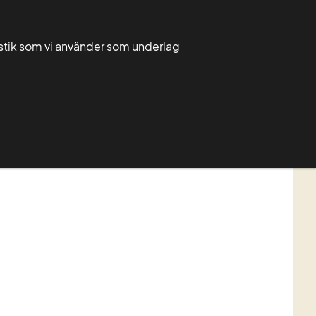
Välj
Sök
Sök
ditt
tistik som vi använder som underlag
län
Mina sidor
Ditt län
Publikationer
Om Greppa Näringen