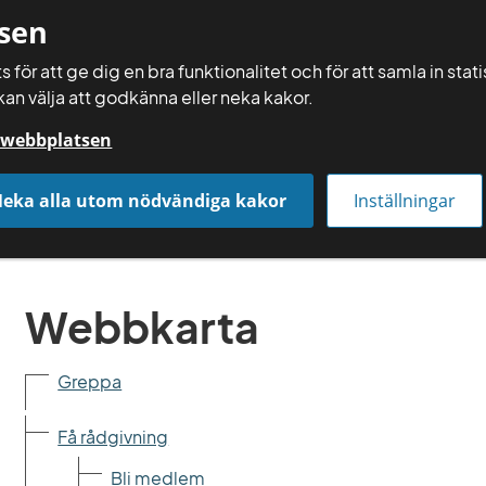
sen
 för att ge dig en bra funktionalitet och för att samla in sta
kan välja att godkänna eller neka kakor.
Räkna själv
å webbplatsen
Få rådgivning
Räkna och gör själv
Aktuellt
eka alla utom nödvändiga kakor
Inställningar
Webbkarta
Webbkarta
Greppa
Få rådgivning
Bli medlem