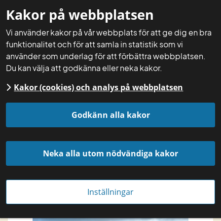
Kakor på webbplatsen
Mina sidor
Sök
Meny
Vi använder kakor på vår webbplats för att ge dig en bra
funktionalitet och för att samla in statistik som vi
använder som underlag för att förbättra webbplatsen.
Du kan välja att godkänna eller neka kakor.
Kakor (cookies) och analys på webbplatsen
Startsida
Få rådgivning
Fakta miljö och klimat
Klimat
Godkänn alla kakor
Jordbruket och 
Neka alla utom nödvändiga kakor
klimatet
Inställningar