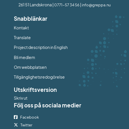
261 51 Landskrona | 
 | 
0771-57 34 56
info@greppa.nu
Snabblänkar
Kontakt
Länk till annan webbplats.
Translate
Project description in English
Bli medlem
Om webbplatsen
Tillgänglighetsredogörelse
Utskriftsversion
Skriv ut
Följ oss på sociala medier
Facebook
Twitter