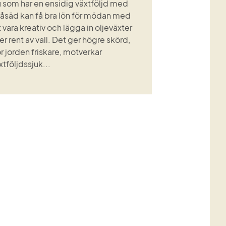
 som har en ensidig växtföljd med
råsäd kan få bra lön för mödan med
t vara kreativ och lägga in oljeväxter
ler rent av vall. Det ger högre skörd,
r jorden friskare, motverkar
xtföljdssjuk...