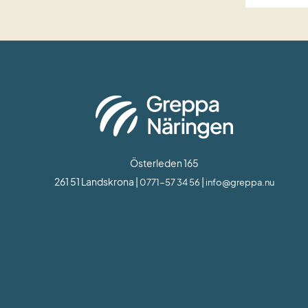
Österleden 165
261 51 Landskrona | 
 | 
0771-57 34 56
info@greppa.nu