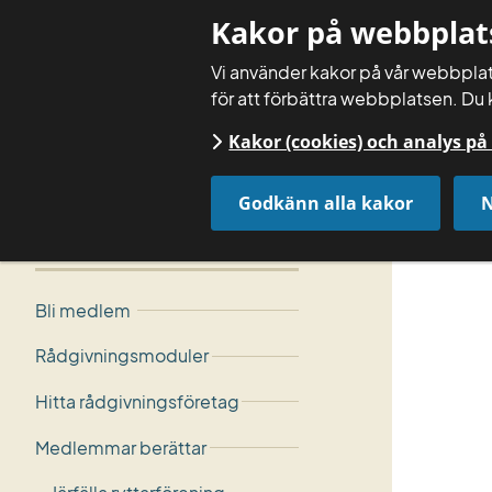
Kakor på webbplat
Vi använder kakor på vår webbplats
för att förbättra webbplatsen. Du 
Kakor (cookies) och analys p
Godkänn alla kakor
N
Startsida
Få rådgivning
Medlemmar berättar
Os
Bli medlem
Rådgivningsmoduler
Hitta rådgivningsföretag
Medlemmar berättar