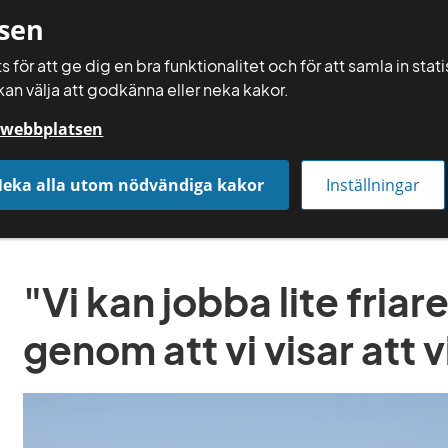
sen
 för att ge dig en bra funktionalitet och för att samla in sta
kan välja att godkänna eller neka kakor.
Räkna själv
å webbplatsen
Få rådgivning
Räkna och gör själv
Aktuellt
eka alla utom nödvändiga kakor
Inställningar
kar Lindström, Enhälja
"Vi kan jobba lite friar
genom att vi visar att v