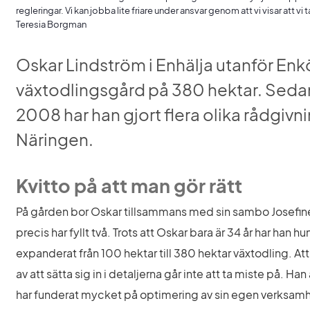
regleringar. Vi kan jobba lite friare under ansvar genom att vi visar att vi
Teresia Borgman
Oskar Lindström i Enhälja utanför Enkö
växtodlingsgård på 380 hektar. Sedan
2008 har han gjort flera olika rådgiv
Näringen.
Kvitto på att man gör rätt
På gården bor Oskar tillsammans med sin sambo Josefine
precis har fyllt två. Trots att Oskar bara är 34 år har han hun
expanderat från 100 hektar till 380 hektar växtodling. Att
av att sätta sig in i detaljerna går inte att ta miste på. H
har funderat mycket på optimering av sin egen verksamh