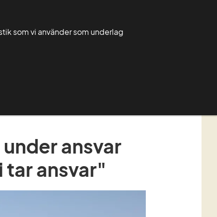
Välj
Sök
Sök
ditt
tistik som vi använder som underlag
län
Mina sidor
Ditt län
Publikationer
Om Greppa Näringen
e under ansvar 
i tar ansvar"