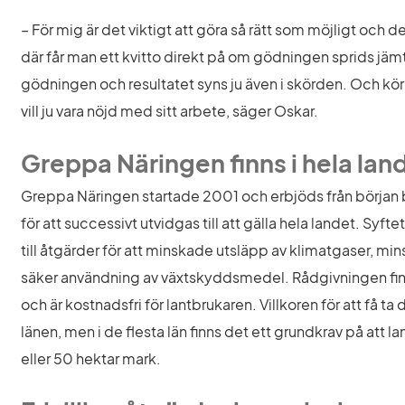
– För mig är det viktigt att göra så rätt som möjligt och det
där får man ett kvitto direkt på om gödningen sprids jämt 
gödningen och resultatet syns ju även i skörden. Och kör j
vill ju vara nöjd med sitt arbete, säger Oskar.
Greppa Näringen finns i hela lan
Greppa Näringen startade 2001 och erbjöds från början bar
för att successivt utvidgas till att gälla hela landet. Syft
till åtgärder för att minskade utsläpp av klimatgaser, mi
säker användning av växtskyddsmedel. Rådgivningen fi
och är kostnadsfri för lantbrukaren. Villkoren för att få ta 
länen, men i de flesta län finns det ett grundkrav på att l
eller 50 hektar mark.