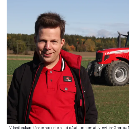
– Vi lantbrukare tänker nog inte alltid på att genom att vi nyttjar Greppa 