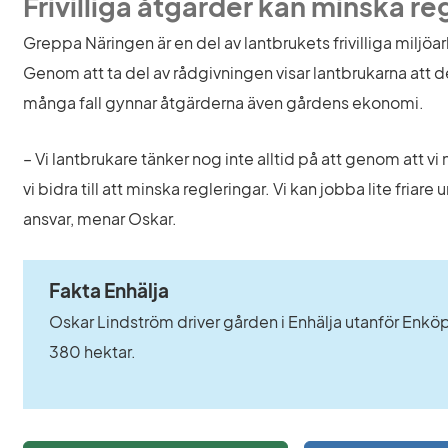
Frivilliga åtgärder kan minska re
Greppa Näringen är en del av lantbrukets frivilliga miljöar
Genom att ta del av rådgivningen visar lantbrukarna att de 
många fall gynnar åtgärderna även gårdens ekonomi.
– Vi lantbrukare tänker nog inte alltid på att genom att v
vi bidra till att minska regleringar. Vi kan jobba lite friare 
ansvar, menar Oskar.
Fakta Enhälja
Oskar Lindström driver gården i Enhälja utanför Enköp
380 hektar.