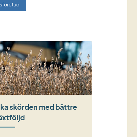
gsföretag
ka skörden med bättre
äxtföljd