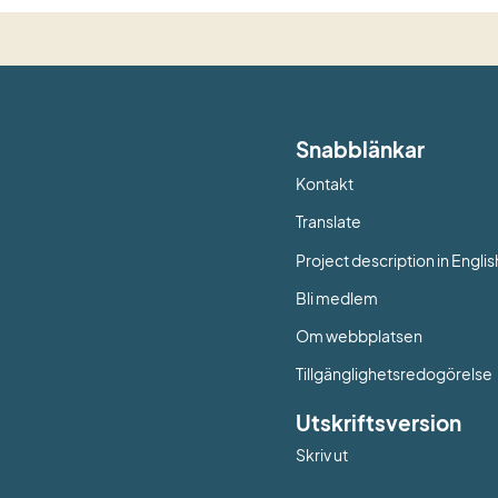
Snabblänkar
Kontakt
Länk till annan web
Translate
Project description in Englis
Bli medlem
Om webbplatsen
Tillgänglighetsredogörelse
Utskriftsversion
Skriv ut