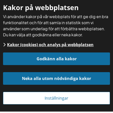
Kakor på webbplatsen
Mina sidor
Sök
Meny
Vi använder kakor på vår webbplats för att ge dig en bra
funktionalitet och för att samla in statistik som vi
använder som underlag för att förbättra webbplatsen.
Du kan välja att godkänna eller neka kakor.
Kakor (cookies) och analys på webbplatsen
Startsida
Aktuellt
Nyheter
Godkänn alla kakor
Neka alla utom nödvändiga kakor
Inställningar