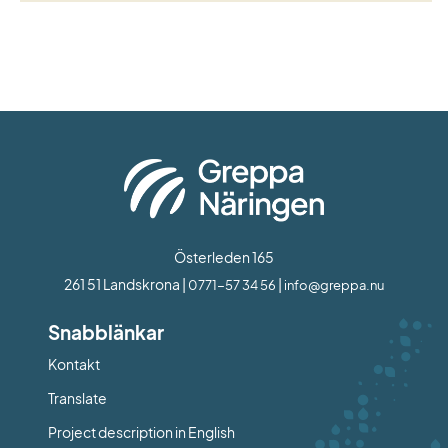
Österleden 165
261 51 Landskrona | 
 | 
0771-57 34 56
info@greppa.nu
Snabblänkar
Kontakt
Länk till annan webbplats.
Translate
Project description in English