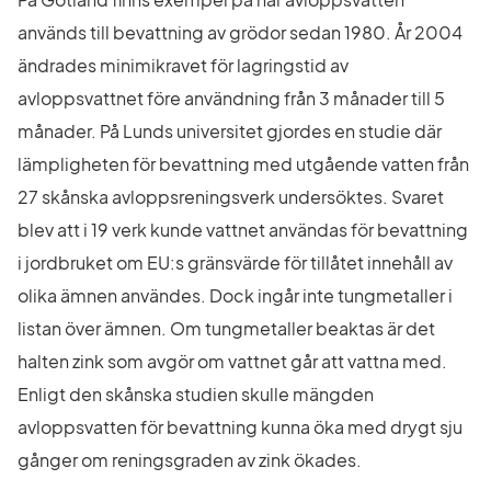
används till bevattning av grödor sedan 1980. År 2004 
ändrades minimikravet för lagringstid av 
avloppsvattnet före användning från 3 månader till 5 
månader. På Lunds universitet gjordes en studie där 
lämpligheten för bevattning med utgående vatten från 
27 skånska avloppsreningsverk undersöktes. Svaret 
blev att i 19 verk kunde vattnet användas för bevattning 
i jordbruket om EU:s gränsvärde för tillåtet innehåll av 
olika ämnen användes. Dock ingår inte tungmetaller i 
listan över ämnen. Om tungmetaller beaktas är det 
halten zink som avgör om vattnet går att vattna med. 
Enligt den skånska studien skulle mängden 
avloppsvatten för bevattning kunna öka med drygt sju 
gånger om reningsgraden av zink ökades.