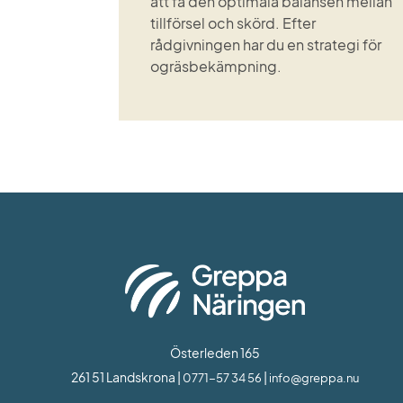
att få den optimala balansen mellan
tillförsel och skörd. Efter
rådgivningen har du en strategi för
ogräsbekämpning.
Österleden 165
261 51 Landskrona | 
 | 
0771-57 34 56
info@greppa.nu