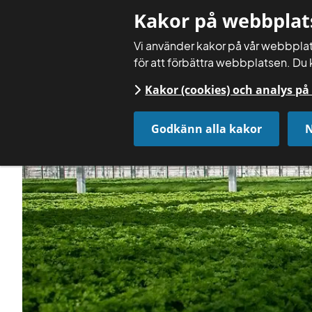
Kakor på webbplat
Vi använder kakor på vår webbplats
för att förbättra webbplatsen. Du 
Kakor (cookies) och analys p
Godkänn alla kakor
N
Startsida
Få rådgivning
Rådgivningsmoduler
Kv