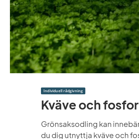
Individuell rådgivning
Kväve och fosfor
Grönsaksodling kan innebära s
du dig utnyttja kväve och fo