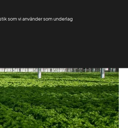
Välj
Sök
Sök
ditt
tistik som vi använder som underlag
län
Mina sidor
Ditt län
Publikationer
Om Greppa Näringen