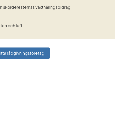
och skörderesternas växtnäringsbidrag
ten och luft.
itta rådgivningsföretag