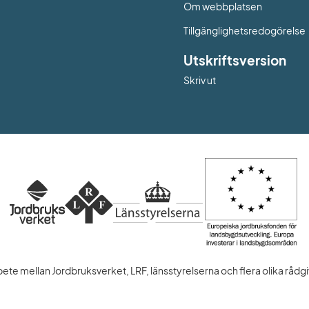
Om webbplatsen
Tillgänglighetsredogörelse
Utskriftsversion
Skriv ut
te mellan Jordbruksverket, LRF, länsstyrelserna och flera olika rådgi