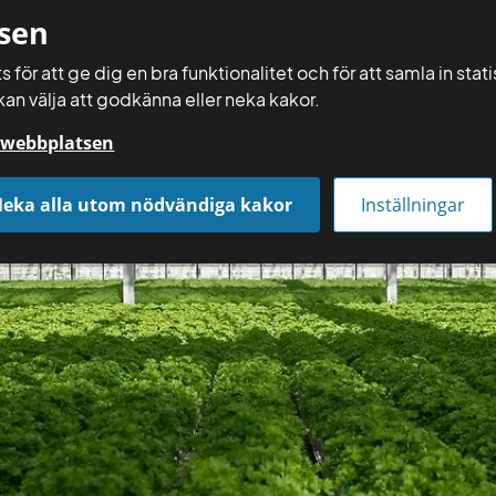
sen
 för att ge dig en bra funktionalitet och för att samla in sta
kan välja att godkänna eller neka kakor.
Räkna själv
å webbplatsen
Få rådgivning
Räkna och gör själv
Aktuellt
eka alla utom nödvändiga kakor
Inställningar
äve- och fosforstrategi i grönsaksodling