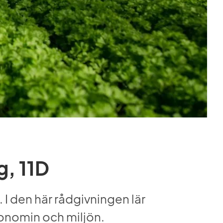
g, 11D
 I den här rådgivningen lär 
konomin och miljön.