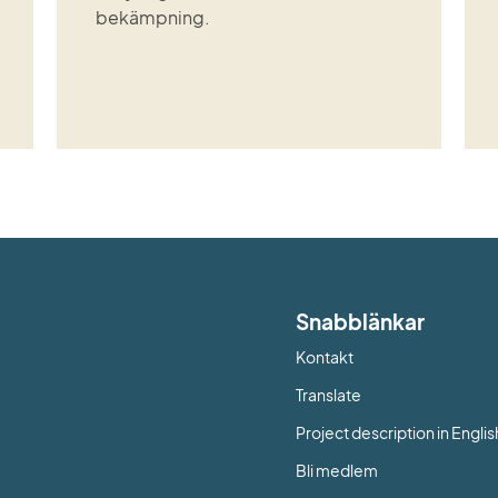
bekämpning.
Snabblänkar
Kontakt
Länk till annan web
Translate
Project description in Englis
Bli medlem