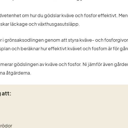
etenhet om hur du gödslar kväve och fosfor effektivt. Men äve
inskar läckage och växthusgasutsläpp.
for i grönsaksodlingen genom att styra kväve- och fosforgivor
plan och beräknar hur effektivt kvävet och fosforn är för g
timerar gödslingen av kväve och fosfor. Ni jämför även gårde
gna åtgärderna.
 att:
grödor