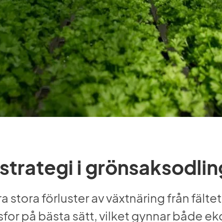
strategi i grönsaksodlin
tora förluster av växtnäring från fältet.
sfor på bästa sätt, vilket gynnar både e