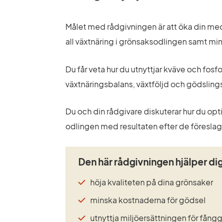
Målet med rådgivningen är att öka din medv
all växtnäring i grönsaksodlingen samt m
Du får veta hur du utnyttjar kväve och fos
växtnäringsbalans, växtföljd och gödslings
Du och din rådgivare diskuterar hur du op
odlingen med resultaten efter de föresla
Den här rådgivningen hjälper dig
höja kvaliteten på dina grönsaker
minska kostnaderna för gödsel
utnyttja miljöersättningen för fång