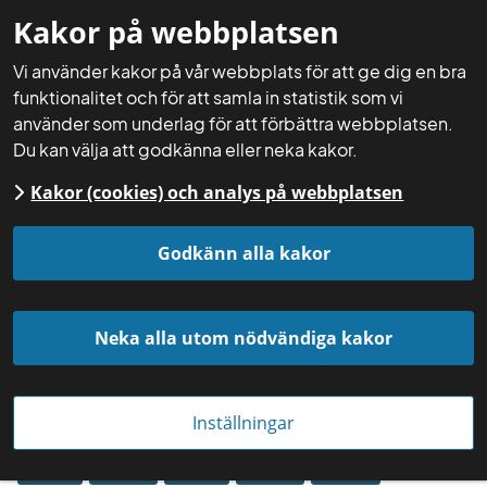
Kakor på webbplatsen
Mina sidor
Sök
Meny
Vi använder kakor på vår webbplats för att ge dig en bra
funktionalitet och för att samla in statistik som vi
använder som underlag för att förbättra webbplatsen.
Du kan välja att godkänna eller neka kakor.
Kakor (cookies) och analys på webbplatsen
Startsida
Aktuellt
Säsongsnytt
Godkänn alla kakor
Neka alla utom nödvändiga kakor
Foto: Alex Regnér
Inställningar
19 januari
Region
Region
Region
Region
Region
Syd
Väst
Öst
Mitt
Norr
2025