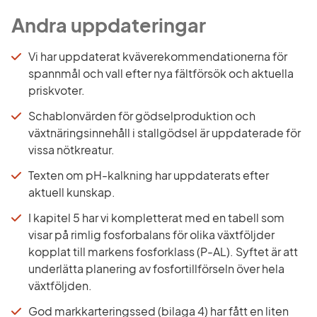
Andra uppdateringar
Vi har uppdaterat kväverekommendationerna för 
spannmål och vall efter nya fältförsök och aktuella 
priskvoter.
Schablonvärden för gödselproduktion och 
växtnäringsinnehåll i stallgödsel är uppdaterade för 
vissa nötkreatur.
Texten om pH-kalkning har uppdaterats efter 
aktuell kunskap.
I kapitel 5 har vi kompletterat med en tabell som 
visar på rimlig fosforbalans för olika växtföljder 
kopplat till markens fosforklass (P-AL). Syftet är att 
underlätta planering av fosfortillförseln över hela 
växtföljden.
God markkarteringssed (bilaga 4) har fått en liten 