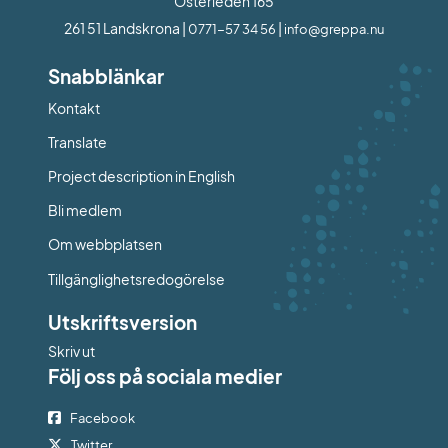
Österleden 165
261 51 Landskrona | 
 | 
0771-57 34 56
info@greppa.nu
Snabblänkar
Kontakt
Länk till annan webbplats.
Translate
Project description in English
Bli medlem
Om webbplatsen
Tillgänglighetsredogörelse
Utskriftsversion
Skriv ut
Följ oss på sociala medier
Facebook
Twitter