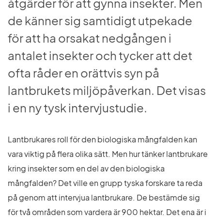
åtgärder för att gynna insekter. Men 
de känner sig samtidigt utpekade 
för att ha orsakat nedgången i 
antalet insekter och tycker att det 
ofta råder en orättvis syn på 
lantbrukets miljöpåverkan. Det visas 
i en ny tysk intervjustudie.
Lantbrukares roll för den biologiska mångfalden kan 
vara viktig på flera olika sätt. Men hur tänker lantbrukare 
kring insekter som en del av den biologiska 
mångfalden? Det ville en grupp tyska forskare ta reda 
på genom att intervjua lantbrukare. De bestämde sig 
för två områden som vardera är 900 hektar. Det ena är i 