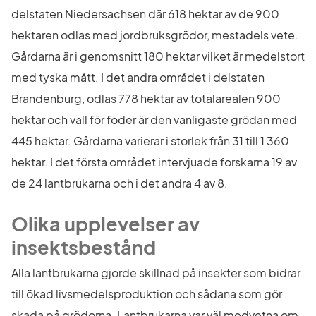
delstaten Niedersachsen där 618 hektar av de 900 
hektaren odlas med jordbruksgrödor, mestadels vete. 
Gårdarna är i genomsnitt 180 hektar vilket är medelstort 
med tyska mått. I det andra området i delstaten 
Brandenburg, odlas 778 hektar av totalarealen 900 
hektar och vall för foder är den vanligaste grödan med 
445 hektar. Gårdarna varierar i storlek från 31 till 1 360 
hektar. I det första området intervjuade forskarna 19 av 
de 24 lantbrukarna och i det andra 4 av 8.
Olika upplevelser av 
insektsbestånd
Alla lantbrukarna gjorde skillnad på insekter som bidrar 
till ökad livsmedelsproduktion och sådana som gör 
skada på grödorna. Lantbrukarna var väl medvetna om 