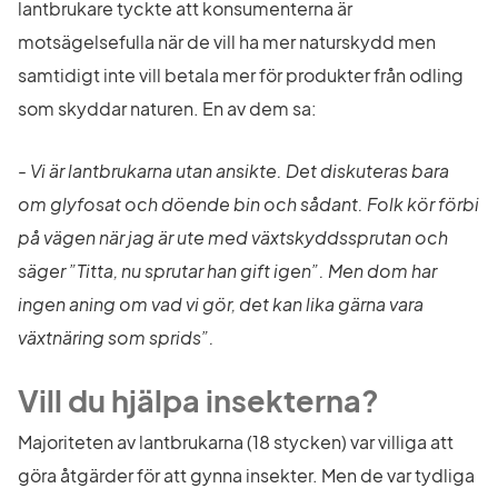
lantbrukare tyckte att konsumenterna är 
motsägelsefulla när de vill ha mer naturskydd men 
samtidigt inte vill betala mer för produkter från odling 
som skyddar naturen. En av dem sa:
- Vi är lantbrukarna utan ansikte. Det diskuteras bara 
om glyfosat och döende bin och sådant. Folk kör förbi 
på vägen när jag är ute med växtskyddssprutan och 
säger ”Titta, nu sprutar han gift igen”. Men dom har 
ingen aning om vad vi gör, det kan lika gärna vara 
växtnäring som sprids”. 
Vill du hjälpa insekterna?
Majoriteten av lantbrukarna (18 stycken) var villiga att 
göra åtgärder för att gynna insekter. Men de var tydliga 