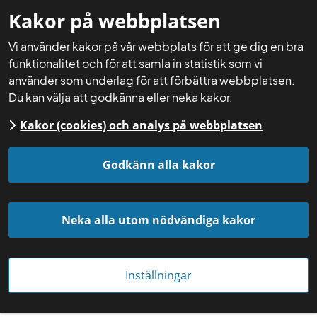
Kakor på webbplatsen
Mina sidor
Sök
Meny
Vi använder kakor på vår webbplats för att ge dig en bra
funktionalitet och för att samla in statistik som vi
använder som underlag för att förbättra webbplatsen.
Du kan välja att godkänna eller neka kakor.
Kakor (cookies) och analys på webbplatsen
Startsida
Aktuellt
Nyheter
Godkänn alla kakor
Neka alla utom nödvändiga kakor
Inställningar