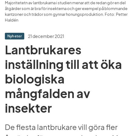
Majoritetetn av lantbrukarna i studien menar att de redan gör en del 
åtgärder som är bra för insekterna och ger exempel på blommande 
kantzoner och trädor som gynnar honungsproduktion. Foto: Petter 
Haldén
21 december 2021
Nyheter
Lantbrukares 
inställning till att öka 
biologiska 
mångfalden av 
insekter
De flesta lantbrukare vill göra fler 