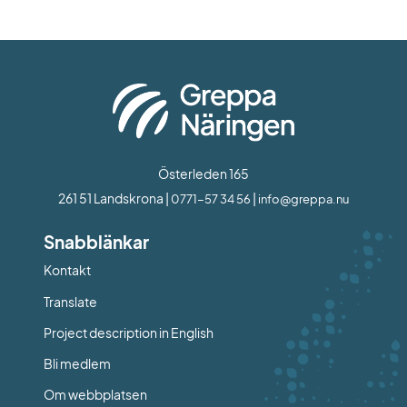
Österleden 165
261 51 Landskrona | 
 | 
0771-57 34 56
info@greppa.nu
Snabblänkar
Kontakt
Länk till annan webbplats.
Translate
Project description in English
Bli medlem
Om webbplatsen