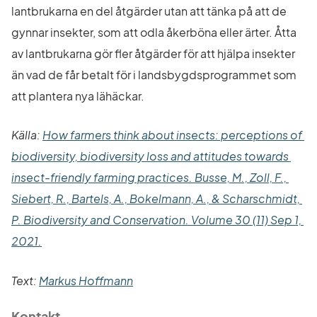
lantbrukarna en del åtgärder utan att tänka på att de 
gynnar insekter, som att odla åkerböna eller ärter. Åtta 
av lantbrukarna gör fler åtgärder för att hjälpa insekter 
än vad de får betalt för i landsbygdsprogrammet som 
att plantera nya lähäckar.
Källa: 
How farmers think about insects: perceptions of 
biodiversity, biodiversity loss and attitudes towards 
insect-friendly farming practices. Busse, M., Zoll, F., 
Siebert, R., Bartels, A., Bokelmann, A., & Scharschmidt, 
P. Biodiversity and Conservation. Volume 30 (11) Sep 1, 
Länk till annan webbplats.
2021.
Text: 
Markus Hoffmann
Kontakt