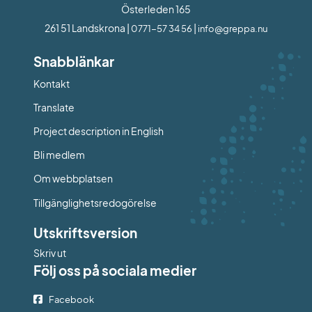
Österleden 165
261 51 Landskrona | 
 | 
0771-57 34 56
info@greppa.nu
Snabblänkar
Kontakt
Länk till annan webbplats.
Translate
Project description in English
Bli medlem
Om webbplatsen
Tillgänglighetsredogörelse
Utskriftsversion
Skriv ut
Följ oss på sociala medier
Facebook