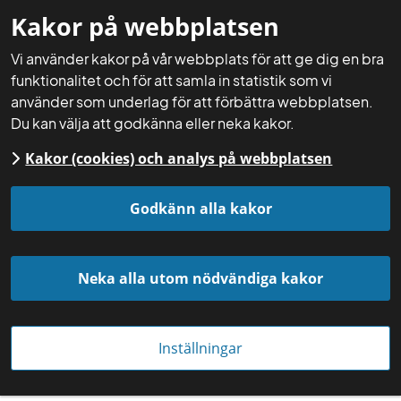
Kakor på webbplatsen
Mina sidor
Sök
Meny
Vi använder kakor på vår webbplats för att ge dig en bra
funktionalitet och för att samla in statistik som vi
använder som underlag för att förbättra webbplatsen.
Du kan välja att godkänna eller neka kakor.
Kakor (cookies) och analys på webbplatsen
Startsida
Aktuellt
Nyheter
Godkänn alla kakor
Neka alla utom nödvändiga kakor
Inställningar
Foto: Mårten Svensson