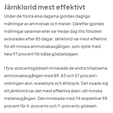
Järnklorid mest effektivt
Under de första elva dagarna gjordes dagliga 
mätningar av ammoniak och metan. Därefter gjordes 
mätningar varannan eller var tredje dag tills försöket 
avslutades efter 85 dagar. Järnklorid var mest effektivt 
för att minska ammoniakavgången, som sjönk med 
hela 97 procent för båda gödselslagen.
I fyra-procentsgödseln minskade de andra tillsatserna 
ammoniakavgången med 89, 83 och 57 procent i 
ordningen alun, svavelsyra och ättiksyra. Det visade sig 
att järnklorid var det mest effektiva även i att minska 
metanavgången. Den minskade med 74 respektive 98 
procent för 4-procents och 7-procents gödseln.