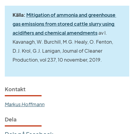
Källa: 
Mitigation of ammonia and greenhouse 
gas emissions from stored cattle slurry using 
Länk till annan 
acidifiers and chemical amendments
 av I. 
Kavanagh, W. Burchill, M.G. Healy, O. Fenton, 
D.J. Krol, G.J. Lanigan, Journal of Cleaner 
Production, vol 237, 10 november, 2019.
Kontakt
Markus Hoffmann
Dela