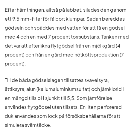
Efter hämtningen, alltså på labbet, silades den genom 
ett 9,5 mm-filter för få bort klumpar. Sedan bereddes 
gödseln och späddes med vatten för att få en gödsel 
med 4 och en med 7 procent torrsubstans. Tanken med 
det var att efterlikna flytgödsel från en mjölkgård (4 
procent) och från en gård med nötköttsproduktion (7 
procent).
Till de båda gödselslagen tillsattes svavelsyra, 
ättiksyra, alun (kaliumaluminiumsulfat) och järnklorid i 
en mängd tills pH sjunkit till 5,5. Som jämförelse 
användes flytgödsel utan tillsats. En liten perforerad 
duk användes som lock på försöksbehållarna för att 
simulera svämtäcke.