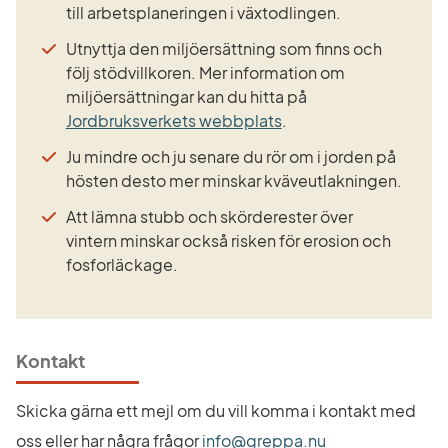
till arbetsplaneringen i växtodlingen.
Utnyttja den miljöersättning som finns och 
följ stödvillkoren. Mer information om 
miljöersättningar kan du hitta på 
Länk till annan webbpl
Jordbruksverkets webbplats
. 
Ju mindre och ju senare du rör om i jorden på 
hösten desto mer minskar kväveutlakningen.
Att lämna stubb och skörderester över 
vintern minskar också risken för erosion och 
fosforläckage.
Kontakt
Skicka gärna ett mejl om du vill komma i kontakt med 
oss eller har några frågor 
info@greppa.nu