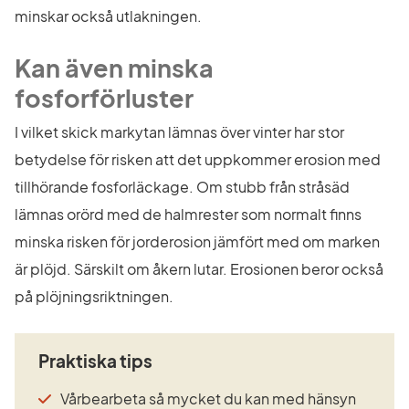
minskar också utlakningen.
Kan även minska 
fosforförluster
I vilket skick markytan lämnas över vinter har stor 
betydelse för risken att det uppkommer erosion med 
tillhörande fosforläckage. Om stubb från stråsäd 
lämnas orörd med de halmrester som normalt finns 
minska risken för jorderosion jämfört med om marken 
är plöjd. Särskilt om åkern lutar. Erosionen beror också 
på plöjningsriktningen.
Praktiska tips 
Vårbearbeta så mycket du kan med hänsyn 