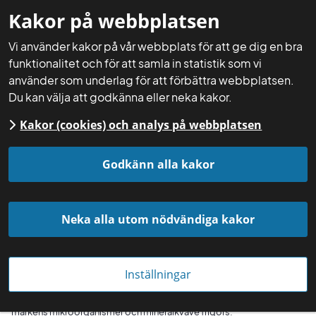
Kakor på webbplatsen
Mina sidor
Sök
Meny
Vi använder kakor på vår webbplats för att ge dig en bra
funktionalitet och för att samla in statistik som vi
använder som underlag för att förbättra webbplatsen.
Du kan välja att godkänna eller neka kakor.
Kakor (cookies) och analys på webbplatsen
Startsida
Räkna och gör själv
Åtgärder du kan göra själv
Jordbearbeta på våren
Godkänn alla kakor
Neka alla utom nödvändiga kakor
Inställningar
Varje gång jorden rörs om med vilket redskap det än är så stimuleras
markens mikroorganismer och mineralkväve frigörs.