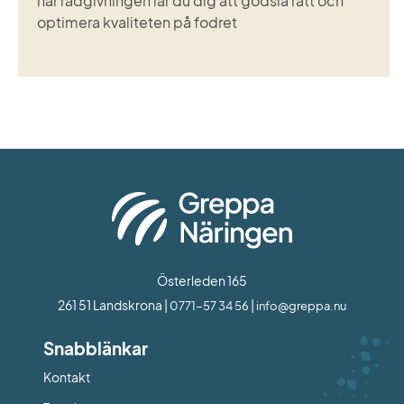
här rådgivningen lär du dig att gödsla rätt och
optimera kvaliteten på fodret
Österleden 165
261 51 Landskrona | 
 | 
0771-57 34 56
info@greppa.nu
Snabblänkar
Kontakt