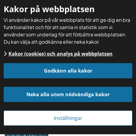
Kakor på webbplatsen
Mina sidor
Sök
Meny
Vi använder kakor på vår webbplats för att ge dig en bra
funktionalitet och för att samla in statistik som vi
använder som underlag för att förbättra webbplatsen.
Du kan välja att godkänna eller neka kakor.
Kakor (cookies) och analys på webbplatsen
Startsida
Få rådgivning
Rådgivningsmoduler
Utfodringskontroll, slaktgris
Godkänn alla kakor
Neka alla utom nödvändiga kakor
Inställningar