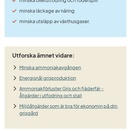
minska överutfodring och foderspill
minska läckage av näring
minska utsläpp av växthusgaser.
Utforska ämnet vidare:
Minska ammoniakavgången
Energisnål grisproduktion
Ammoniakförluster Gris och fjäderfär - 
Åtgärder i utfodring och stall
Miljöåtgärder som är bra för ekonomin på din 
grisgård