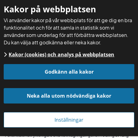
Kakor på webbplatsen
Mina sidor
Sök
Meny
Vi använder kakor på vår webbplats för att ge dig en bra
funktionalitet och för att samla in statistik som vi
använder som underlag för att förbättra webbplatsen.
Du kan välja att godkänna eller neka kakor.
Kakor (cookies) och analys på webbplatsen
Startsida
Aktuellt
Nyheter
Godkänn alla kakor
Neka alla utom nödvändiga kakor
Inställningar
Potentialen att ytterligare öka kolinlagringen genom odling av fång-