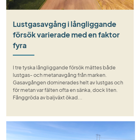
Lustgasavgång i långliggande
försök varierade med en faktor
fyra
I tre tyska långliggande försök mättes både
lustgas- och metanavgång från marken.
Gasavgången dominerades helt av lustgas och
för metan var fälten ofta en sänka, dock liten.
Fånggröda av baljväxt ökad...