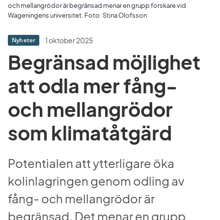
och mellangrödor är begränsad menar en grupp forskare vid
Wageningens universitet. Foto: Stina Olofsson
1 oktober 2025
Nyheter
Begränsad möjlighet 
att odla mer fång- 
och mellangrödor 
som klimatåtgärd
Potentialen att ytterligare öka 
kolinlagringen genom odling av 
fång- och mellangrödor är 
begränsad. Det menar en grupp 