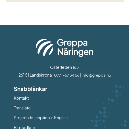
Österleden 165
261 51 Landskrona | 
 | 
0771-57 34 56
info@greppa.nu
Snabblänkar
Kontakt
Länk till annan webbplats.
Translate
Project description in English
Bli medlem