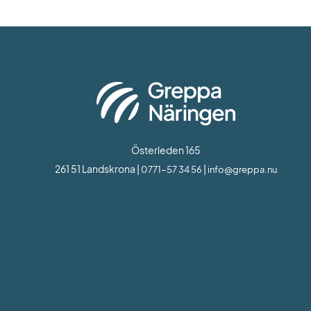
Österleden 165
261 51 Landskrona | 
 | 
0771-57 34 56
info@greppa.nu