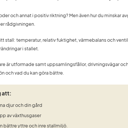
 foder och annat i positiv riktning? Men även hur du minskar 
der rådgivningen.
tt stall: temperatur, relativ fuktighet, värmebalans och vent
ndringar i stallet.
e är utformade samt uppsamlingsfållor, drivningsvägar och an
ön och vad du kan göra bättre.
 att:
na djur och din gård
pp av växthusgaser
 bättre yttre och inre stallmiljö.