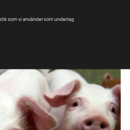
Välj
Sök
Sök
ditt
tistik som vi använder som underlag
län
Mina sidor
Ditt län
Publikationer
Om Greppa Näringen