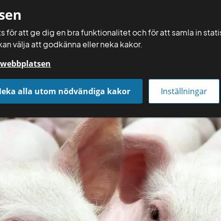
sen
 för att ge dig en bra funktionalitet och för att samla in sta
kan välja att godkänna eller neka kakor.
Räkna själv
å webbplatsen
Få rådgivning
Räkna och gör själv
Aktuellt
eka alla utom nödvändiga kakor
Inställningar
allmiljö och yttre miljö