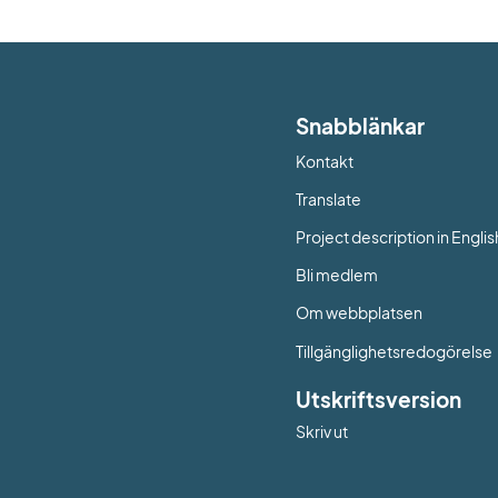
Snabblänkar
Kontakt
Länk till annan web
Translate
Project description in Englis
Bli medlem
Om webbplatsen
Tillgänglighetsredogörelse
Utskriftsversion
Skriv ut