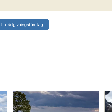
itta rådgivningsföretag