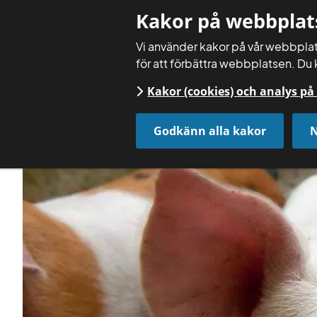
Kakor på webbplat
Vi använder kakor på vår webbplats
för att förbättra webbplatsen. Du 
Kakor (cookies) och analys p
Godkänn alla kakor
N
Startsida
Få rådgivning
Rådgivningsmoduler
St