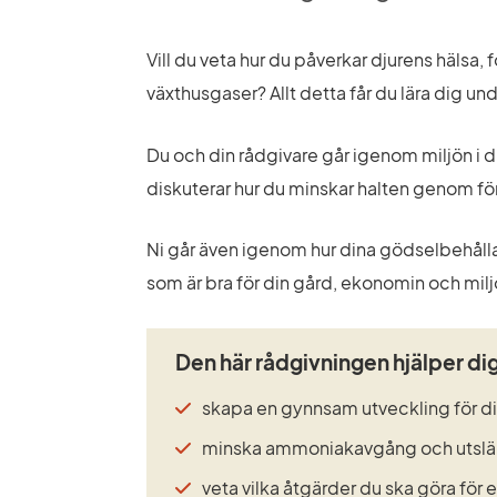
Vill du veta hur du påverkar djurens hälsa,
växthusgaser? Allt detta får du lära dig un
Du och din rådgivare går igenom miljön i di
diskuterar hur du minskar halten genom förä
Ni går även igenom hur dina gödselbehållar
som är bra för din gård, ekonomin och milj
Den här rådgivningen hjälper dig
skapa en gynnsam utveckling för di
minska ammoniakavgång och utslä
veta vilka åtgärder du ska göra för en