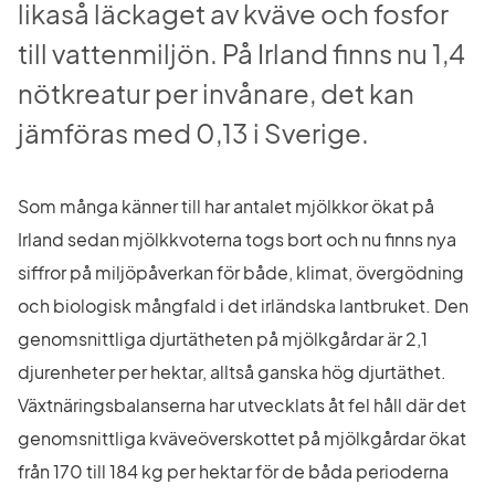
likaså läckaget av kväve och fosfor 
till vattenmiljön. På Irland finns nu 1,4 
nötkreatur per invånare, det kan 
jämföras med 0,13 i Sverige.
Som många känner till har antalet mjölkkor ökat på 
Irland sedan mjölkkvoterna togs bort och nu finns nya 
siffror på miljöpåverkan för både, klimat, övergödning 
och biologisk mångfald i det irländska lantbruket. Den 
genomsnittliga djurtätheten på mjölkgårdar är 2,1 
djurenheter per hektar, alltså ganska hög djurtäthet. 
Växtnäringsbalanserna har utvecklats åt fel håll där det 
genomsnittliga kväveöverskottet på mjölkgårdar ökat 
från 170 till 184 kg per hektar för de båda perioderna 