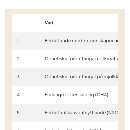
Vad
1
Förbättrade moderegenskaper nöt för 
2
Genetiska förbättringar nötkreatur för
3
Genetiska förbättringar på mjölkkor (C
4
Förlängd betessäsong (CH4)
5
Förbättrat kväveutnyttjande (N2O)