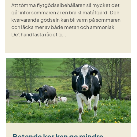
Att tömma flytgödselbehållaren så mycket det
går inför sommaren är en bra klimatåtgärd. Den
kvarvarande gödseln kan bli varm på sommaren
och läcka mer av både metan och ammoniak.
Det handfasta rådet g...
Betande kor kan ge mindre