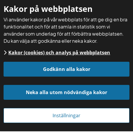
Kakor på webbplatsen
Mina sidor
Sök
Meny
Vi använder kakor på vår webbplats för att ge dig en bra
funktionalitet och för att samla in statistik som vi
använder som underlag för att förbättra webbplatsen.
Du kan välja att godkänna eller neka kakor.
Kakor (cookies) och analys på webbplatsen
Startsida
Aktuellt
Nyheter
Godkänn alla kakor
Neka alla utom nödvändiga kakor
Inställningar