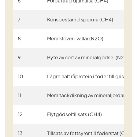
6
Förbättrad djurhälsa (CH4)
7
Könsbestämd sperma (CH4)
8
Mera klöver i vallar (N2O)
9
Byte av sort av mineralgödsel (N2O)
10
Lägre halt råprotein i foder till grisar (N
11
Mera täckdikning av mineraljordar (N2
12
Flytgödseltillsats (CH4)
13
Tillsats av fettsyror till foderstat (CH4)