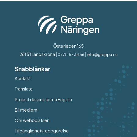
Österleden 165
261 51 Landskrona | 
 | 
0771-57 34 56
info@greppa.nu
Snabblänkar
Kontakt
Länk till annan webbplats.
Translate
Project description in English
Bli medlem
Om webbplatsen
Tillgänglighetsredogörelse