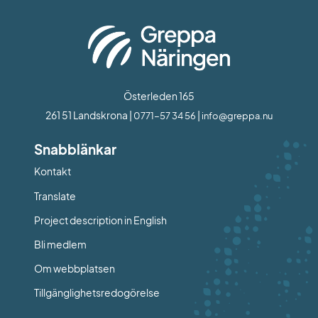
Österleden 165
261 51 Landskrona | 
 | 
0771-57 34 56
info@greppa.nu
Snabblänkar
Kontakt
Länk till annan webbplats.
Translate
Project description in English
Bli medlem
Om webbplatsen
Tillgänglighetsredogörelse