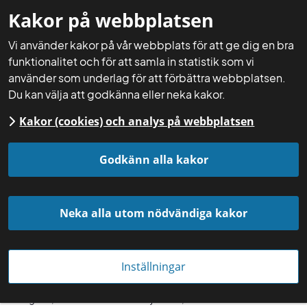
Kakor på webbplatsen
Mina sidor
Sök
Meny
Vi använder kakor på vår webbplats för att ge dig en bra
funktionalitet och för att samla in statistik som vi
använder som underlag för att förbättra webbplatsen.
Du kan välja att godkänna eller neka kakor.
Kakor (cookies) och analys på webbplatsen
Startsida
Aktuellt
Nyheter
Godkänn alla kakor
Neka alla utom nödvändiga kakor
Inställningar
Agroekologi utgår från ett antal grundprinciper som ökad biologisk
mångfald, förbättrad mark- och djurhälsa, minskat beroende av