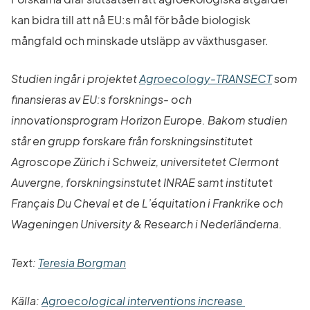
kan bidra till att nå EU:s mål för både biologisk 
mångfald och minskade utsläpp av växthusgaser.
Länk ti
Studien ingår i projektet 
Agroecology-TRANSECT
 som 
finansieras av EU:s forsknings- och 
innovationsprogram Horizon Europe. Bakom studien 
står en grupp forskare från forskningsinstitutet 
Agroscope Zürich i Schweiz, universitetet Clermont 
Auvergne, forskningsinstutet INRAE samt institutet 
Français Du Cheval et de L’équitation i Frankrike och 
Wageningen University & Research i Nederländerna.
Text: 
Teresia Borgman
Källa: 
Agroecological interventions increase 