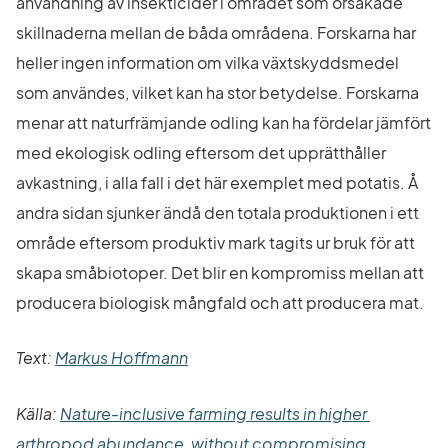
användning av insekticider i området som orsakade 
skillnaderna mellan de båda områdena. Forskarna har 
heller ingen information om vilka växtskyddsmedel 
som användes, vilket kan ha stor betydelse. Forskarna 
menar att naturfrämjande odling kan ha fördelar jämfört 
med ekologisk odling eftersom det upprätthåller 
avkastning, i alla fall i det här exemplet med potatis. Å 
andra sidan sjunker ändå den totala produktionen i ett 
område eftersom produktiv mark tagits ur bruk för att 
skapa småbiotoper. Det blir en kompromiss mellan att 
producera biologisk mångfald och att producera mat.
Text: 
Markus Hoffmann
Källa: 
Nature-inclusive farming results in higher 
arthropod abundance, without compromising 