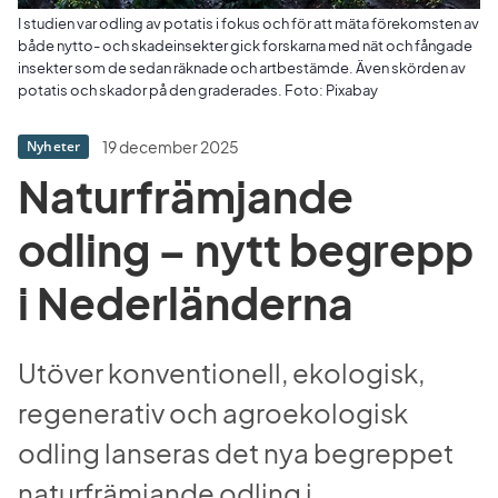
I studien var odling av potatis i fokus och för att mäta förekomsten av
både nytto- och skadeinsekter gick forskarna med nät och fångade
insekter som de sedan räknade och artbestämde. Även skörden av
potatis och skador på den graderades. Foto: Pixabay
19 december 2025
Nyheter
Naturfrämjande 
odling – nytt begrepp 
i Nederländerna
Utöver konventionell, ekologisk, 
regenerativ och agroekologisk 
odling lanseras det nya begreppet 
naturfrämjande odling i 