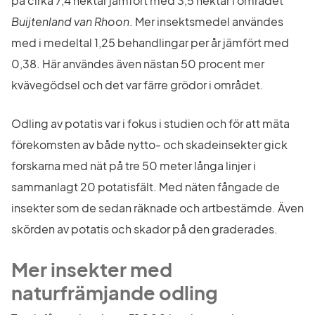
på cirka 7,4 hektar jämfört med 3,5 hektar i området 
Buijtenland van Rhoon
. Mer insektsmedel användes 
med i medeltal 1,25 behandlingar per år jämfört med 
0,38. Här användes även nästan 50 procent mer 
kvävegödsel och det var färre grödor i området.
Odling av potatis var i fokus i studien och för att mäta 
förekomsten av både nytto- och skadeinsekter gick 
forskarna med nät på tre 50 meter långa linjer i 
sammanlagt 20 potatisfält. Med näten fångade de 
insekter som de sedan räknade och artbestämde. Även 
skörden av potatis och skador på den graderades.
Mer insekter med 
naturfrämjande odling