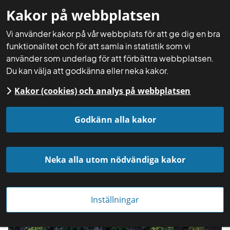
Kakor på webbplatsen
Mina sidor
Sök
Meny
Vi använder kakor på vår webbplats för att ge dig en bra
funktionalitet och för att samla in statistik som vi
använder som underlag för att förbättra webbplatsen.
Du kan välja att godkänna eller neka kakor.
Kakor (cookies) och analys på webbplatsen
Startsida
Aktuellt
Nyheter
Godkänn alla kakor
Neka alla utom nödvändiga kakor
Inställningar