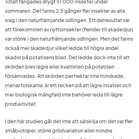
Totalt fångades drygt 51 000 insekter under 
sommaren. Det fanns 2,5 gånger fler insekter av alla 
slag i den naturfrämjande odlingen. Ett delresultat var 
att förekomsten av nyttoinsekter (fiender till skadedjur) 
var större i den naturfrämjande odlingen. Men det fanns 
också mer skadedjur vilket ledde till högre andel 
skador på potatisens blad. Det ledde dock inte till att 
skörden blev lägre eller kvaliteten på potatisen 
försämrades. Att skörden per hektar inte minskade, 
menar forskarna, är ett tecken på att lägre insatser och 
mer biologisk mångfald inte behöver leda till lägre 
produktivitet.
I den här studien går det inte att särskilja om det var fler 
småbiotoper, större grödvariation eller mindre 