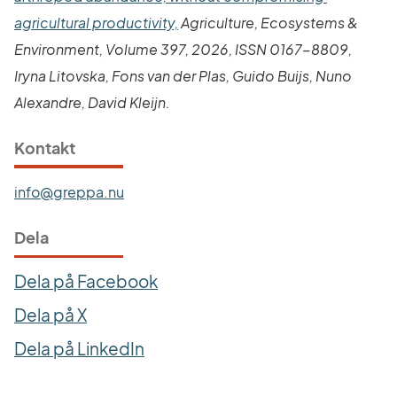
Länk till annan webbplats.
agricultural productivity,
 Agriculture, Ecosystems & 
Environment, Volume 397, 2026, ISSN 0167-8809, 
Iryna Litovska, Fons van der Plas, Guido Buijs, Nuno 
Alexandre, David Kleijn.
Kontakt
info@greppa.nu
Dela
Dela på Facebook
Dela på X
Dela på LinkedIn