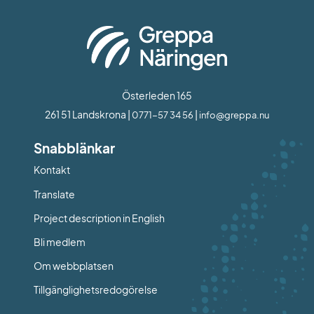
Österleden 165
261 51 Landskrona | 
 | 
0771-57 34 56
info@greppa.nu
Snabblänkar
Kontakt
Länk till annan webbplats.
Translate
Project description in English
Bli medlem
Om webbplatsen
Tillgänglighetsredogörelse