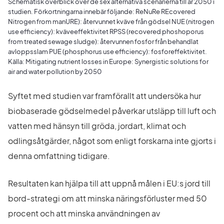
Schematisk överblick över de sex alternativa scenarierna till år 2050 i
studien. Förkortningarna innebär följande: ReNuRe REcovered
Nitrogen from manURE): återvunnet kväve från gödsel NUE (nitrogen
use efficiency): kväveeffektivitet RPSS (recovered phoshoporus
from treated sewage sludge): återvunnen fosfor från behandlat
avloppsslam PUE (phosphorus use efficiency): fosforeffektivitet.
Källa: Mitigating nutrient losses in Europe: Synergistic solutions for
air and water pollution by 2050
Syftet med studien var framförallt att undersöka hur 
biobaserade gödselmedel påverkar utsläpp till luft och 
vatten med hänsyn till gröda, jordart, klimat och 
odlingsåtgärder, något som enligt forskarna inte gjorts i 
denna omfattning tidigare.
Resultaten kan hjälpa till att uppnå målen i EU:s jord till 
bord-strategi om att minska näringsförluster med 50 
procent och att minska användningen av 