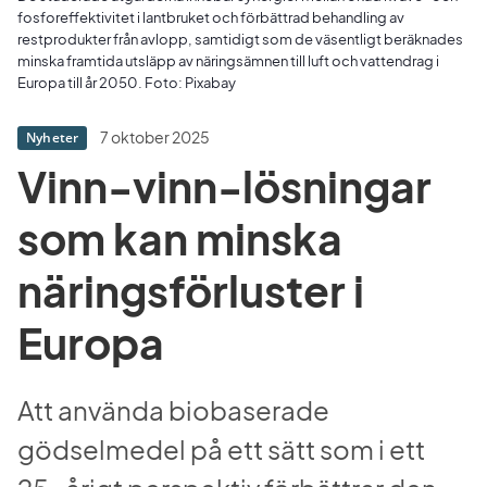
fosforeffektivitet i lantbruket och förbättrad behandling av
restprodukter från avlopp, samtidigt som de väsentligt beräknades
minska framtida utsläpp av näringsämnen till luft och vattendrag i
Europa till år 2050. Foto: Pixabay
7 oktober 2025
Nyheter
Vinn-vinn-lösningar 
som kan minska 
näringsförluster i 
Europa
Att använda biobaserade 
gödselmedel på ett sätt som i ett 