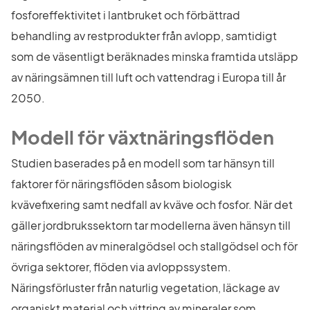
fosforeffektivitet i lantbruket och förbättrad 
behandling av restprodukter från avlopp, samtidigt 
som de väsentligt beräknades minska framtida utsläpp 
av näringsämnen till luft och vattendrag i Europa till år 
2050.
Modell för växtnäringsflöden
Studien baserades på en modell som tar hänsyn till 
faktorer för näringsflöden såsom biologisk 
kvävefixering samt nedfall av kväve och fosfor. När det 
gäller jordbrukssektorn tar modellerna även hänsyn till 
näringsflöden av mineralgödsel och stallgödsel och för 
övriga sektorer, flöden via avloppssystem. 
Näringsförluster från naturlig vegetation, läckage av 
organiskt material och vittring av mineraler som 