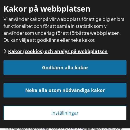
Kakor på webbplatsen
Mina sidor
Sök
Meny
Vi använder kakor på vår webbplats för att ge dig en bra
funktionalitet och för att samla in statistik som vi
använder som underlag för att förbättra webbplatsen.
Du kan välja att godkänna eller neka kakor.
Kakor (cookies) och analys på webbplatsen
Startsida
Aktuellt
Nyheter
Godkänn alla kakor
Neka alla utom nödvändiga kakor
Inställningar
De studerade åtgärderna innebar synergier mellan ökad kväve- och