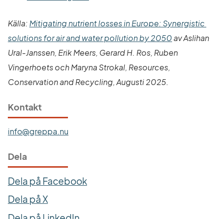
Källa: 
Mitigating nutrient losses in Europe: Synergistic 
Länk till an
solutions for air and water pollution by 2050
 av Aslihan 
Ural-Janssen, Erik Meers, Gerard H. Ros, Ruben 
Vingerhoets och Maryna Strokal, Resources, 
Conservation and Recycling, Augusti 2025. 
Kontakt
info@greppa.nu
Dela
Dela på Facebook
Dela på X
Dela på LinkedIn