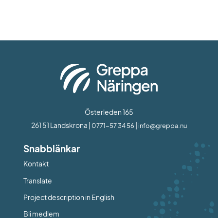
Österleden 165
261 51 Landskrona | 
 | 
0771-57 34 56
info@greppa.nu
Snabblänkar
Kontakt
Länk till annan webbplats.
Translate
Project description in English
Bli medlem