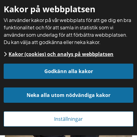
Kakor på webbplatsen
Mina sidor
Sök
Meny
Vi använder kakor på vår webbplats för att ge dig en bra
funktionalitet och för att samla in statistik som vi
använder som underlag för att förbättra webbplatsen.
Du kan välja att godkänna eller neka kakor.
Kakor (cookies) och analys på webbplatsen
Startsida
Aktuellt
Nyheter
Godkänn alla kakor
Neka alla utom nödvändiga kakor
Inställningar