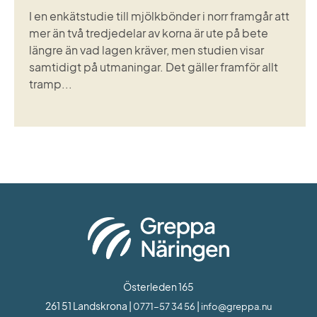
I en enkätstudie till mjölkbönder i norr framgår att
mer än två tredjedelar av korna är ute på bete
längre än vad lagen kräver, men studien visar
samtidigt på utmaningar. Det gäller framför allt
tramp...
Österleden 165
261 51 Landskrona | 
 | 
0771-57 34 56
info@greppa.nu