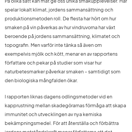
På olika sätt kan mat ge oss unika smakupplevelser. Här 
spelar lokalt klimat, jordens sammansättning och 
produktionsmetoden roll. De flesta har hört om hur 
smaken på vin påverkas av hur vindruvorna har växt 
beroende på jordens sammansättning, klimatet och 
topografin. Men varför inte tänka så även om 
exempelvis mjölk och kött, menar en av rapportens 
författare och pekar på studier som visar hur 
naturbetesmarker påverkar smaken – samtidigt som 
den biologiska mångfalden ökar.
I rapporten liknas dagens odlingsmetoder vid en 
kapprustning mellan skadegörarnas förmåga att skapa 
immunitet och utvecklingen av nya kemiska 
bekämpningsmedel. För att återställa och förbättra 
jordens motståndskraft menar författarna att det 