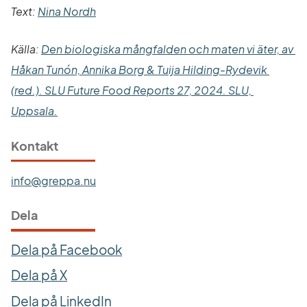
Text: 
Nina Nordh
Källa: 
Den biologiska mångfalden och maten vi äter, av 
Håkan Tunón, Annika Borg & Tuija Hilding-Rydevik 
(red.). SLU Future Food Reports 27, 2024. SLU, 
Länk till annan webbplats.
Uppsala.
Kontakt
info@greppa.nu
Dela
Dela på Facebook
Dela på X
Dela på LinkedIn