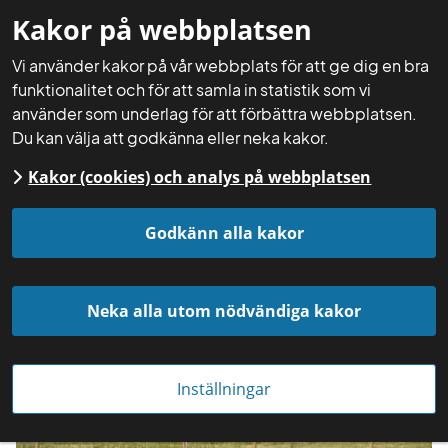
Kakor på webbplatsen
Mina sidor
Sök
Meny
Vi använder kakor på vår webbplats för att ge dig en bra
funktionalitet och för att samla in statistik som vi
använder som underlag för att förbättra webbplatsen.
Du kan välja att godkänna eller neka kakor.
Kakor (cookies) och analys på webbplatsen
Startsida
Aktuellt
Nyheter
Godkänn alla kakor
Neka alla utom nödvändiga kakor
Inställningar