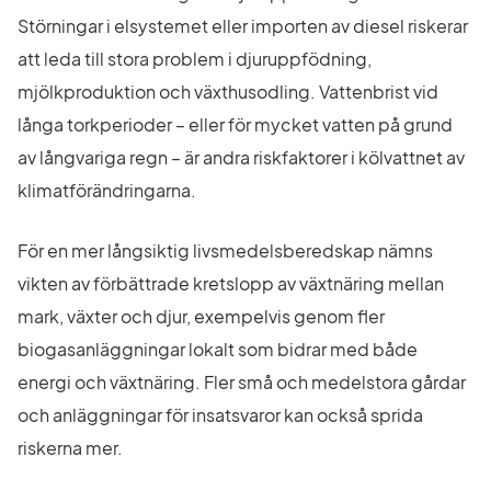
Störningar i elsystemet eller importen av diesel riskerar 
att leda till stora problem i djuruppfödning, 
mjölkproduktion och växthusodling. Vattenbrist vid 
långa torkperioder – eller för mycket vatten på grund 
av långvariga regn – är andra riskfaktorer i kölvattnet av 
klimatförändringarna.
För en mer långsiktig livsmedelsberedskap nämns 
vikten av förbättrade kretslopp av växtnäring mellan 
mark, växter och djur, exempelvis genom fler 
biogasanläggningar lokalt som bidrar med både 
energi och växtnäring. Fler små och medelstora gårdar 
och anläggningar för insatsvaror kan också sprida 
riskerna mer.