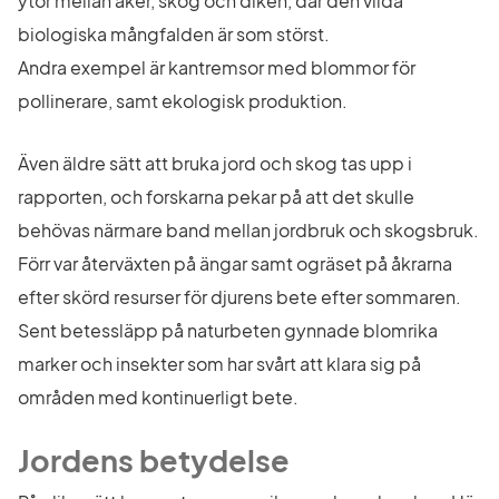
ytor mellan åker, skog och diken, där den vilda 
biologiska mångfalden är som störst. 
Andra exempel är kantremsor med blommor för 
pollinerare, samt ekologisk produktion.
Även äldre sätt att bruka jord och skog tas upp i 
rapporten, och forskarna pekar på att det skulle 
behövas närmare band mellan jordbruk och skogsbruk. 
Förr var återväxten på ängar samt ogräset på åkrarna 
efter skörd resurser för djurens bete efter sommaren. 
Sent betessläpp på naturbeten gynnade blomrika 
marker och insekter som har svårt att klara sig på 
områden med kontinuerligt bete.
Jordens betydelse