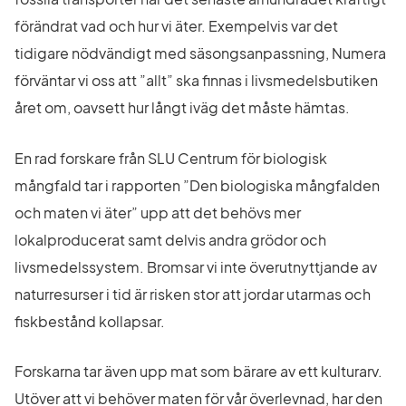
förändrat vad och hur vi äter. Exempelvis var det 
tidigare nödvändigt med säsongsanpassning, Numera 
förväntar vi oss att ”allt” ska finnas i livsmedelsbutiken 
året om, oavsett hur långt iväg det måste hämtas.
En rad forskare från SLU Centrum för biologisk 
mångfald tar i rapporten ”Den biologiska mångfalden 
och maten vi äter” upp att det behövs mer 
lokalproducerat samt delvis andra grödor och 
livsmedelssystem. Bromsar vi inte överutnyttjande av 
naturresurser i tid är risken stor att jordar utarmas och 
fiskbestånd kollapsar.
Forskarna tar även upp mat som bärare av ett kulturarv. 
Utöver att vi behöver maten för vår överlevnad, har den 