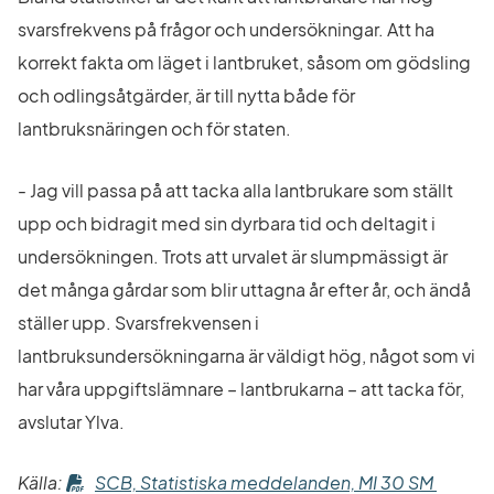
svarsfrekvens på frågor och undersökningar. Att ha 
korrekt fakta om läget i lantbruket, såsom om gödsling 
och odlingsåtgärder, är till nytta både för 
lantbruksnäringen och för staten.
- Jag vill passa på att tacka alla lantbrukare som ställt 
upp och bidragit med sin dyrbara tid och deltagit i 
undersökningen. Trots att urvalet är slumpmässigt är 
det många gårdar som blir uttagna år efter år, och ändå 
ställer upp. Svarsfrekvensen i 
lantbruksundersökningarna är väldigt hög, något som vi 
har våra uppgiftslämnare – lantbrukarna – att tacka för, 
avslutar Ylva.
Källa: 
SCB, Statistiska meddelanden, MI 30 SM 