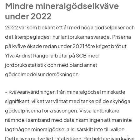
Mindre mineralgödselkväve 
under 2022
2022 var som bekant ett år med höga gödselpriser och 
det återspeglades i hur lantbrukarna svarade. Priserna 
på kväve ökade redan under 2021 före kriget bröt ut. 
Ylva Andrist Rangel arbetar på SCB med 
jordbruksstatistik och med bland annat 
gödselmedelsundersökningen.
- Kväveanvändningen från mineralgödsel minskade 
signifikant, vilket var väntat med tanke på de skyhöga 
gödselpriserna förra säsongen. Vissa lantbrukare 
nämnde i samband med datainsamlingen att man inte 
lagt någon mineralgödsel alls, särskilt inte till vallen. 
Detta syns nu tydligt i statistiken, där hektargivan kväve 