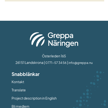
Österleden 165
261 51 Landskrona | 
 | 
0771-57 34 56
info@greppa.nu
Snabblänkar
Kontakt
Länk till annan webbplats.
Translate
Project description in English
Bli medlem