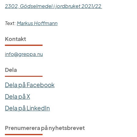
Länk till annan
2302, Gödselmedel i jordbruket 2021/22 
Text: 
Markus Hoffmann
Kontakt
info@greppa.nu
Dela
Dela på Facebook
Dela på X
Dela på LinkedIn
Prenumerera på nyhetsbrevet