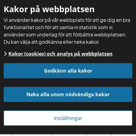
Kakor på webbplatsen
Mina sidor
Sök
Meny
Vi använder kakor på vår webbplats för att ge dig en bra
funktionalitet och för att samla in statistik som vi
använder som underlag för att förbättra webbplatsen.
Du kan välja att godkänna eller neka kakor.
Kakor (cookies) och analys på webbplatsen
Startsida
Aktuellt
Nyheter
Godkänn alla kakor
Neka alla utom nödvändiga kakor
Inställningar
Enligt SCBs undersökning rötas allt mer stallgödsel till biogas och