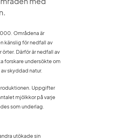
d områden med 
n.
4 000. Områdena är 
känslig för nedfall av 
rter. Därför är nedfall av 
ka forskare undersökte om 
s av skyddad natur.
roduktionen. Uppgifter 
ntalet mjölkkor på varje 
ändes som underlag.
andra utökade sin 