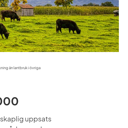
ing än lantbruk i övriga 
2000
nskaplig uppsats 