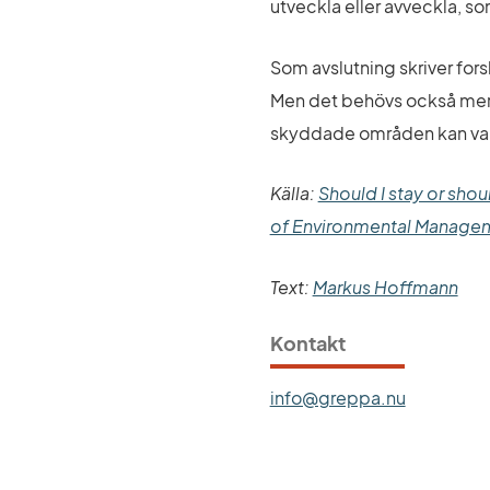
utveckla eller avveckla, so
Som avslutning skriver forsk
Men det behövs också mer fo
skyddade områden kan va
Källa: 
Should I stay or shou
of Environmental Manage
Text: 
Markus Hoffmann
Kontakt
info@greppa.nu