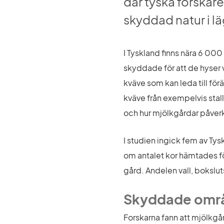
där tyska forskare
skyddad natur i lä
I Tyskland finns nära 6 00
skyddade för att de hyser v
kväve som kan leda till för
kväve från exempelvis stal
och hur mjölkgårdar påverk
I studien ingick fem av Ty
om antalet kor hämtades för
gård. Andelen vall, bokslu
Skyddade områ
Forskarna fann att mjölkgå