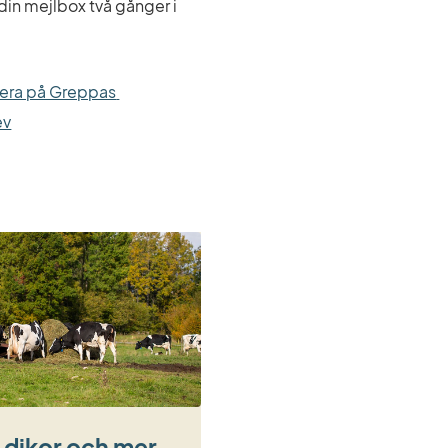
l din mejlbox två gånger i 
era på Greppas 
ev
 dikor och mer