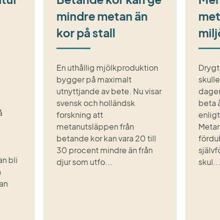
mindre metan än
met
kor på stall
milj
En uthållig mjölkproduktion
Drygt 
bygger på maximalt
skull
utnyttjande av bete. Nu visar
dagen
svensk och holländsk
beta 
å
forskning att
enligt
metanutsläppen från
Metan
betande kor kan vara 20 till
fördu
30 procent mindre än från
själv
n bli
djur som utfo...
skul..
h
an