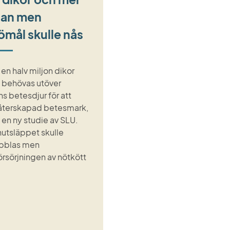
an men
ömål skulle nås
en halv miljon dikor
e behövas utöver
s betesdjur för att
återskapad betesmark,
 en ny studie av SLU.
utsläppet skulle
bblas men
försörjningen av nötkött
.