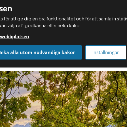
sen
 för att ge dig en bra funktionalitet och för att samla in sta
kan välja att godkänna eller neka kakor.
Räkna själv
å webbplatsen
Få rådgivning
Räkna och gör själv
Aktuellt
eka alla utom nödvändiga kakor
Inställningar