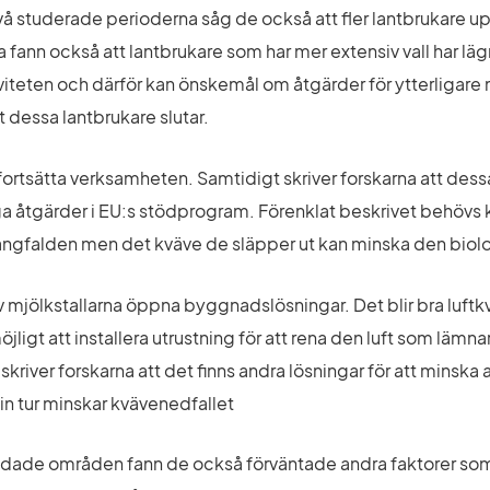
vå studerade perioderna såg de också att fler lantbrukare 
fann också att lantbrukare som har mer extensiv vall har lägr
iteten och därför kan önskemål om åtgärder för ytterligare mi
 dessa lantbrukare slutar.
 fortsätta verksamheten. Samtidigt skriver forskarna att dessa
liga åtgärder i EU:s stödprogram. Förenklat beskrivet behövs k
ngfalden men det kväve de släpper ut kan minska den biol
v mjölkstallarna öppna byggnadslösningar. Det blir bra luftkva
ligt att installera utrustning för att rena den luft som lämnar s
river forskarna att det finns andra lösningar för att mins
in tur minskar kvävenedfallet
dade områden fann de också förväntade andra faktorer som 