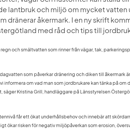
 lantbruk och miljö om mycket vatten un
som dränerar åkermark. I en ny skrift komm
tergötland med råd och tips till jordbru
gn och smältvatten som rinner från vägar, tak, parkeringspl
tt dagvatten som påverkar dränering och diken till åkermark ä
ll vi informera om vad man som jordbrukare kan tänka på om 
et, säger Kristina Grill, handläggare på Länsstyrelsen Österg
ennivå får ett ökat underhållsbehov och innebär att skördarn
igt ökar risken för negativ miljöpåverkan som erosion, övers