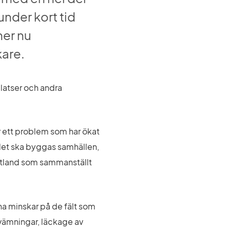
der kort tid 
er nu 
kare.
atser och andra 
r ett problem som har ökat 
det ska byggas samhällen, 
ötland som sammanställt 
a minskar på de fält som 
vämningar, läckage av 