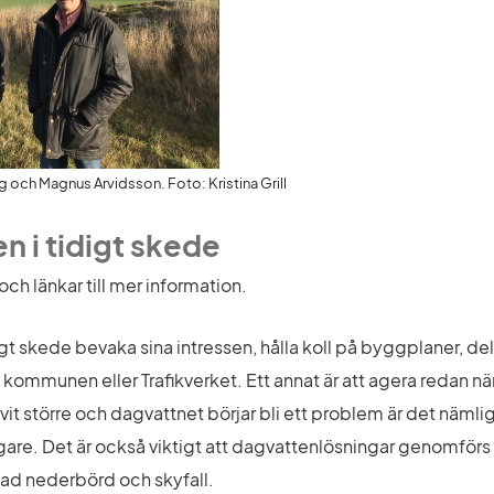
 och Magnus Arvidsson. Foto: Kristina Grill
n i tidigt skede
och länkar till mer information.
idigt skede bevaka sina intressen, hålla koll på byggplaner, de
l kommunen eller Trafikverket. Ett annat är att agera redan nä
it större och dagvattnet börjar bli ett problem är det nämligen
re. Det är också viktigt att dagvattenlösningar genomförs fö
ad nederbörd och skyfall.