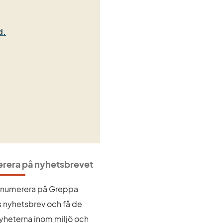
Länk till annan webbplats.
d.
rera på nyhetsbrevet
renumerera på Greppa 
 nyhetsbrev och få de 
yheterna inom miljö och 