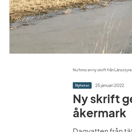
Nu finns en ny skrift från Länsst
25 januari 2022
Nyheter
Ny skrift 
åkermark
Dagvatten från tät