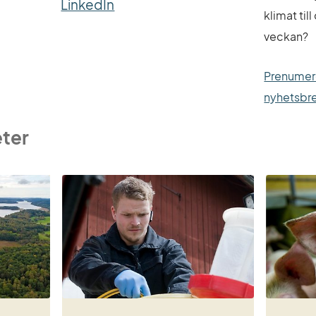
LinkedIn
klimat til
veckan?
Prenumer
nyhetsbr
eter