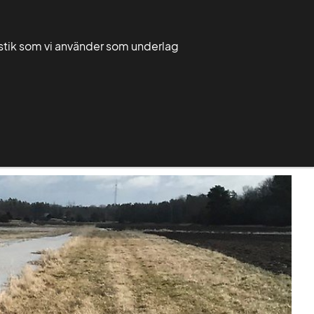
Välj
Sök
Sök
ditt
tistik som vi använder som underlag
län
Mina sidor
Ditt län
Publikationer
Om Greppa Näringen