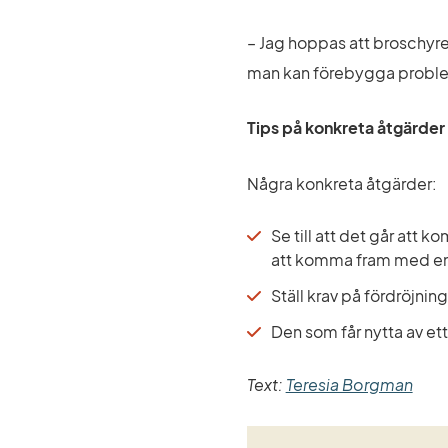
– Jag hoppas att broschyre
man kan förebygga problem,
Tips på konkreta åtgärder
Några konkreta åtgärder:
Se till att det går att 
att komma fram med en g
Ställ krav på fördröjnin
Den som får nytta av ett
Text: 
Teresia Borgman