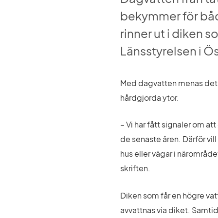
bekymmer för både
rinner ut i diken 
Länsstyrelsen i Ös
Med dagvatten menas det re
hårdgjorda ytor.
– Vi har fått signaler om a
de senaste åren. Därför vi
hus eller vägar i närområd
skriften.
Diken som får en högre vatt
avvattnas via diket. Samtid