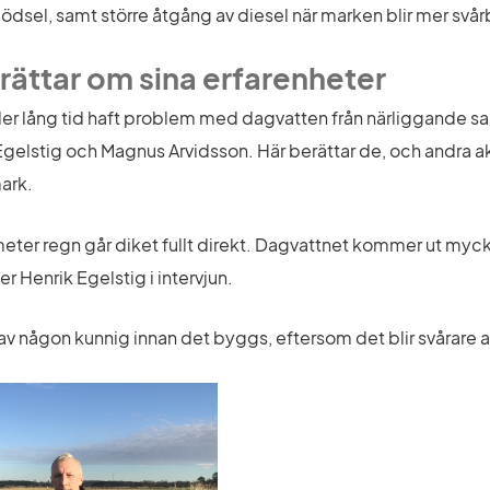
el, samt större åtgång av diesel när marken blir mer svå
rättar om sina erfarenheter
r lång tid haft problem med dagvatten från närliggande sam
elstig och Magnus Arvidsson. Här berättar de, och andra akt
ark.
er regn går diket fullt direkt. Dagvattnet kommer ut mycket
r Henrik Egelstig i intervjun.
 av någon kunnig innan det byggs, eftersom det blir svårare at