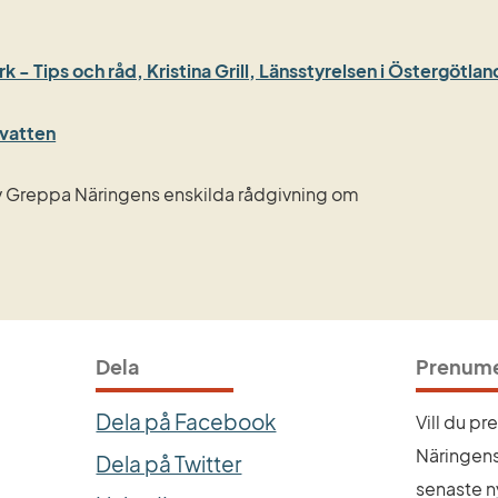
- Tips och råd, Kristina Grill, Länsstyrelsen i Östergötlan
Länk till annan webbplats.
gvatten
av Greppa Näringens enskilda rådgivning om
Dela
Prenume
Dela på Facebook
Vill du p
Näringens
Dela på Twitter
senaste n