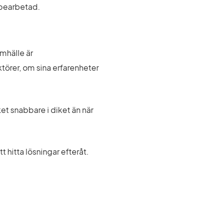
rbearbetad.
hälle är 
örer, om sina erfarenheter 
 snabbare i diket än när 
t hitta lösningar efteråt.