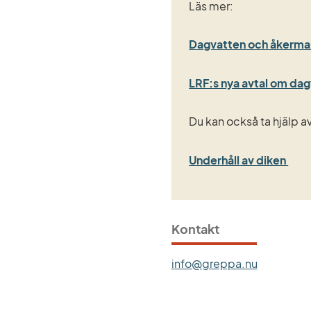
Läs mer:
Dagvatten och åkermark 
LRF:s nya avtal om da
Du kan också ta hjälp 
Underhåll av diken 
Kontakt
info@greppa.nu