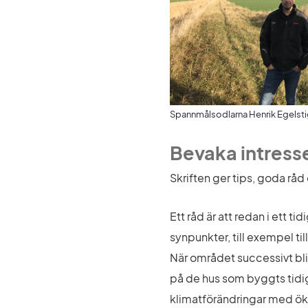
Spannmålsodlarna Henrik Egelstig
Bevaka intresse
Skriften ger tips, goda råd 
Ett råd är att redan i ett t
synpunkter, till exempel til
När området successivt bliv
på de hus som byggts tidiga
klimatförändringar med ök