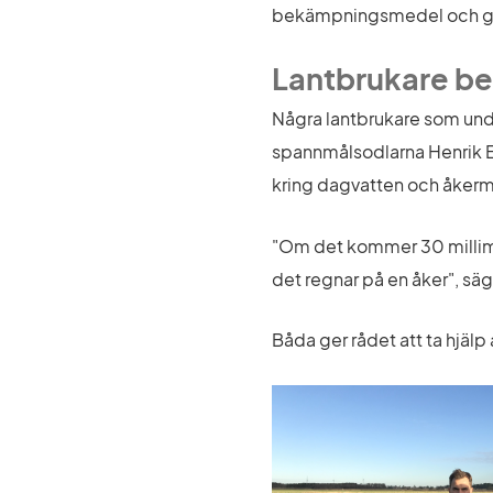
bekämpningsmedel och göds
Lantbrukare be
Några lantbrukare som unde
spannmålsodlarna Henrik Eg
kring dagvatten och åkerm
"Om det kommer 30 millimet
det regnar på en åker", säge
Båda ger rådet att ta hjälp