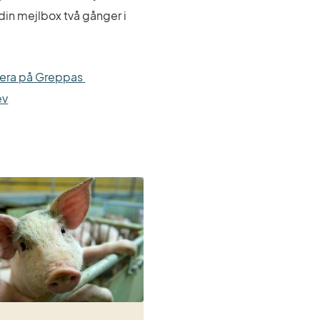
l din mejlbox två gånger i 
era på Greppas 
ev