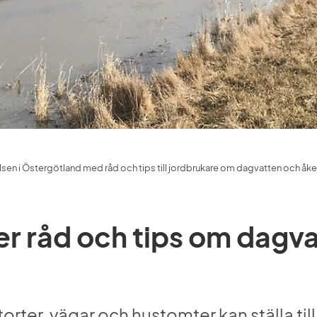
yrelsen i Östergötland med råd och tips till jordbrukare om dagvatten och åk
ger råd och tips om dagva
orter, vägar och hustomter kan ställa till