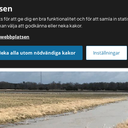
sen
 för att ge dig en bra funktionalitet och för att samla in sta
kan välja att godkänna eller neka kakor.
Räkna själv
å webbplatsen
Få rådgivning
Räkna och gör själv
Aktuellt
eka alla utom nödvändiga kakor
Inställningar