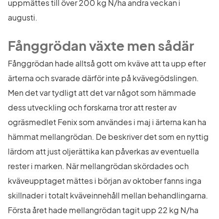
uppmättes till över 200 kg N/ha andra veckan i 
augusti.
Fånggrödan växte men sådär
Fånggrödan hade alltså gott om kväve att ta upp efter 
ärterna och svarade därför inte på kvävegödslingen. 
Men det var tydligt att det var något som hämmade 
dess utveckling och forskarna tror att rester av 
ogräsmedlet Fenix som användes i maj i ärterna kan ha 
hämmat mellangrödan. De beskriver det som en nyttig 
lärdom att just oljerättika kan påverkas av eventuella 
rester i marken. När mellangrödan skördades och 
kväveupptaget mättes i början av oktober fanns inga 
skillnader i totalt kväveinnehåll mellan behandlingarna. 
Första året hade mellangrödan tagit upp 22 kg N/ha 