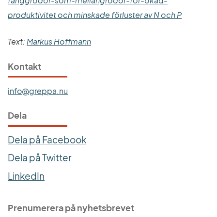
fanggrodor-som-mellangrodor-for-okad-
Länk till
produktivitet och minskade förluster av N och P
Text: 
Markus Hoffmann
Kontakt
info@greppa.nu
Dela
Dela på Facebook
Dela på Twitter
LinkedIn
Prenumerera på nyhetsbrevet