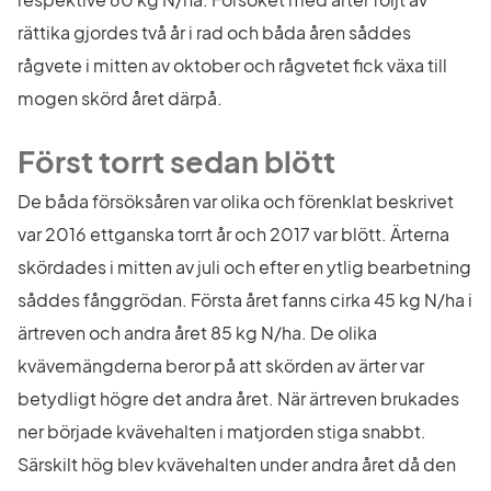
rättika gjordes två år i rad och båda åren såddes 
rågvete i mitten av oktober och rågvetet fick växa till 
mogen skörd året därpå.
Först torrt sedan blött
De båda försöksåren var olika och förenklat beskrivet 
var 2016 ettganska torrt år och 2017 var blött. Ärterna 
skördades i mitten av juli och efter en ytlig bearbetning 
såddes fånggrödan. Första året fanns cirka 45 kg N/ha i 
ärtreven och andra året 85 kg N/ha. De olika 
kvävemängderna beror på att skörden av ärter var 
betydligt högre det andra året. När ärtreven brukades 
ner började kvävehalten i matjorden stiga snabbt. 
Särskilt hög blev kvävehalten under andra året då den 