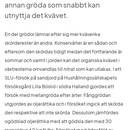
annan gröda som snabbt kan 
utnyttja det kvävet.
En del grödor lämnar efter sig mer kväverika 
skörderester än andra. Konservärter är en sådan och 
eftersom den skördas tidigt medan det fortfarande är 
sommar och varmt i jorden kan det organiska kvävet i 
växtresterna omvandlas till nitrat som kan utlakas. I ett 
SLU-försök på sandjord på Hushållningssällskapets 
försöksgård Lilla Böslid i södra Halland gjordes ett 
försök med mellangröda efter ärter. Fånggrödan 
utgjordes av oljerättika och i försöket ingick att skörda 
den respektive att inte skörda. Dessutom jämfördes 
ogödslad oljerättika med att gödsla den med 30 
respektive 60 kg N/ha. Försöket med ärter följt av 