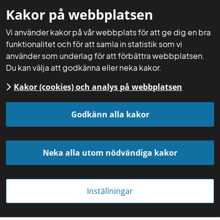
Kakor på webbplatsen
Mina sidor
Sök
Meny
Vi använder kakor på vår webbplats för att ge dig en bra
funktionalitet och för att samla in statistik som vi
använder som underlag för att förbättra webbplatsen.
Du kan välja att godkänna eller neka kakor.
Kakor (cookies) och analys på webbplatsen
Startsida
Aktuellt
Nyheter
Godkänn alla kakor
Neka alla utom nödvändiga kakor
Inställningar