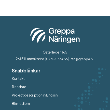
Österleden 165
261 51 Landskrona | 
 | 
0771-57 34 56
info@greppa.nu
Snabblänkar
Kontakt
Länk till annan webbplats.
Translate
Project description in English
Bli medlem