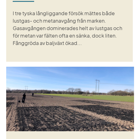
I tre tyska långliggande försök mättes både
lustgas- och metanavgång från marken.
Gasavgången dominerades helt av lustgas och
för metan var fälten ofta en sänka, dock liten.
Fånggröda av baljväxt ökad...