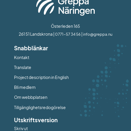
Österleden 165
261 51 Landskrona | 
 | 
0771-57 34 56
info@greppa.nu
Snabblänkar
Kontakt
Länk till annan webbplats.
Translate
Project description in English
Bli medlem
Om webbplatsen
Tillgänglighetsredogörelse
Utskriftsversion
Skriv ut