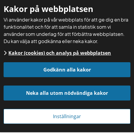
Kakor på webbplatsen
Mina sidor
Sök
Meny
Vi använder kakor på vår webbplats för att ge dig en bra
funktionalitet och för att samla in statistik som vi
använder som underlag för att förbättra webbplatsen.
Du kan välja att godkänna eller neka kakor.
Kakor (cookies) och analys på webbplatsen
Startsida
Aktuellt
Nyheter
Godkänn alla kakor
Neka alla utom nödvändiga kakor
Inställningar