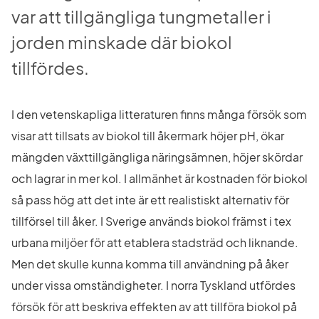
var att tillgängliga tungmetaller i 
jorden minskade där biokol 
tillfördes.
I den vetenskapliga litteraturen finns många försök som 
visar att tillsats av biokol till åkermark höjer pH, ökar 
mängden växttillgängliga näringsämnen, höjer skördar 
och lagrar in mer kol. I allmänhet är kostnaden för biokol 
så pass hög att det inte är ett realistiskt alternativ för 
tillförsel till åker. I Sverige används biokol främst i tex 
urbana miljöer för att etablera stadsträd och liknande. 
Men det skulle kunna komma till användning på åker 
under vissa omständigheter. I norra Tyskland utfördes 
försök för att beskriva effekten av att tillföra biokol på 