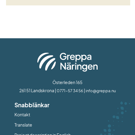
Österleden 165
261 51 Landskrona | 
 | 
0771-57 34 56
info@greppa.nu
Snabblänkar
Kontakt
Länk till annan webbplats.
Translate