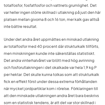
totalfosfor, fosfatfosfor och vattnets grumlighet. Det 
var heller ingen större skillnad i utlakning på just den här 
platsen mellan givorna 8 och 16 ton, mer kalk gav alltså 
inte bättre resultat.
Under det andra året uppmättes en minskad utlakning 
av totalfosfor med 40 procent där strukturkalk tillförts, 
men minskningen kunde inte säkerställas statistiskt. 
Det andra vinterhalvåret var blött med hög avrinning 
och fosforutlakningen i det okalkade var hela 1,9 kg P 
per hektar. Det skulle kunna tolkas som att strukturkalk 
fick en effekt först under dessa extrema förhållanden 
när mycket jordpartiklar kom i rörelse. Förklaringen till 
att den minskade utlakningen andra året bara beskrivs 
som en statistisk tendens, är att det var stor skillnad i 