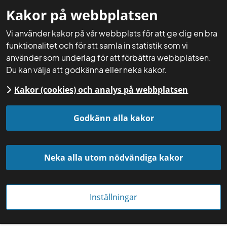
Kakor på webbplatsen
Mina sidor
Sök
Meny
Vi använder kakor på vår webbplats för att ge dig en bra
funktionalitet och för att samla in statistik som vi
använder som underlag för att förbättra webbplatsen.
Du kan välja att godkänna eller neka kakor.
Kakor (cookies) och analys på webbplatsen
Startsida
Aktuellt
Nyheter
Godkänn alla kakor
Neka alla utom nödvändiga kakor
Inställningar