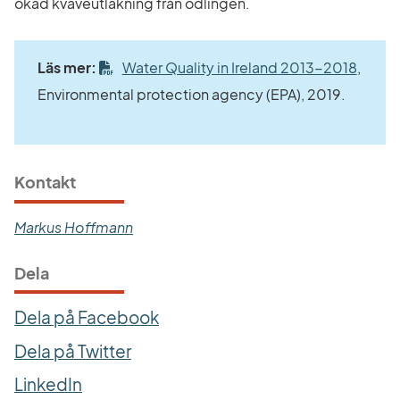
ökad kväveutlakning från odlingen.
Länk t
Läs mer: 
Water Quality in Ireland 2013-2018
, 
Environmental protection agency (EPA), 2019.
Kontakt
Markus Hoffmann
Dela
Dela på Facebook
Dela på Twitter
LinkedIn