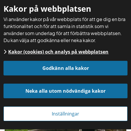
Kakor på webbplatsen
Mina sidor
Sök
Meny
Vi använder kakor på vår webbplats för att ge dig en bra
funktionalitet och för att samla in statistik som vi
använder som underlag för att förbättra webbplatsen.
Du kan välja att godkänna eller neka kakor.
Kakor (cookies) och analys på webbplatsen
Startsida
Aktuellt
Nyheter
Godkänn alla kakor
Neka alla utom nödvändiga kakor
Inställningar