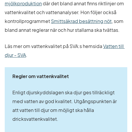
Länk till annan webbplats.
mjölkproduktion
 där det bland annat finns riktlinjer om 
vattenkvalitet och vattenanalyser. Hon följer också 
Länk till
kontrollprogrammet 
Smittsäkrad besättning nöt
, som 
bland annat reglerar när och hur stallarna ska tvättas.
Läs mer om vattenkvalitet på SVA:s hemsida 
Vatten till 
Länk till annan webbplats.
djur - SVA
.
Regler om vattenkvalitet
Enligt djurskyddslagen ska djur ges tillräckligt 
med vatten av god kvalitet. Utgångspunkten är 
att vatten till djur om möjligt ska hålla 
dricksvattenkvalitet.