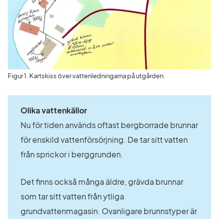
Figur 1. Kartskiss över vattenledningarna på utgården.
Olika vattenkällor 
Nu för tiden används oftast bergborrade brunnar 
för enskild vattenförsörjning. De tar sitt vatten 
från sprickor i berggrunden.
Det finns också många äldre, grävda brunnar 
som tar sitt vatten från ytliga 
grundvattenmagasin. Ovanligare brunnstyper är 