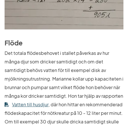
Flöde
Det totala flödesbehovet i stallet påverkas av hur 
många djur som dricker samtidigt och om det 
samtidigt behövs vatten för till exempel disk av 
mjölkningsutrustning. Marianne kollar upp kapaciteten i 
brunnar och pumpar samt vilket flöde hon behöver när 
många kor dricker samtidigt. Hon tar hjälp av rapporten 
Länk till annan webbplats.
Vatten till husdjur
, där hon hittar en rekommenderad 
flödeskapacitet för nötkreatur på 10 - 12 liter per minut. 
Om till exempel 30 djur skulle dricka samtidigt skulle 