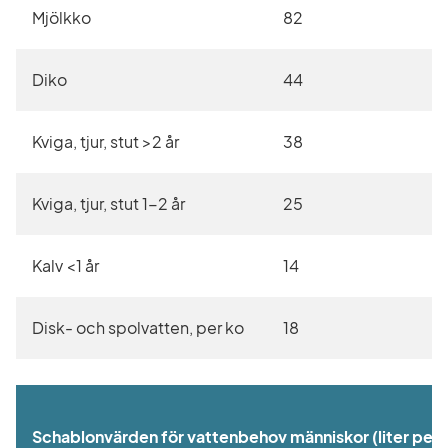
Mjölkko
82
Diko
44
Kviga, tjur, stut >2 år
38
Kviga, tjur, stut 1-2 år
25
Kalv <1 år
14
Disk- och spolvatten, per ko
18
Schablonvärden för vattenbehov människor (liter per 