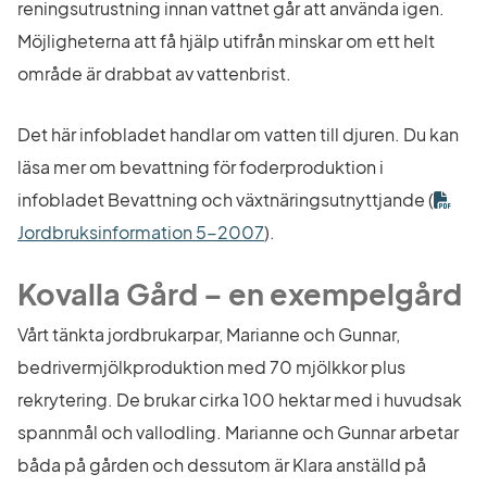
reningsutrustning innan vattnet går att använda igen. 
Möjligheterna att få hjälp utifrån minskar om ett helt 
område är drabbat av vattenbrist.
Det här infobladet handlar om vatten till djuren. Du kan 
läsa mer om bevattning för foderproduktion i 
infobladet Bevattning och växtnäringsutnyttjande (
Länk till annan webbplats.
Jordbruksinformation 5-2007
).
Kovalla Gård – en exempelgård
Vårt tänkta jordbrukarpar, Marianne och Gunnar, 
bedrivermjölkproduktion med 70 mjölkkor plus 
rekrytering. De brukar cirka 100 hektar med i huvudsak 
spannmål och vallodling. Marianne och Gunnar arbetar 
båda på gården och dessutom är Klara anställd på 