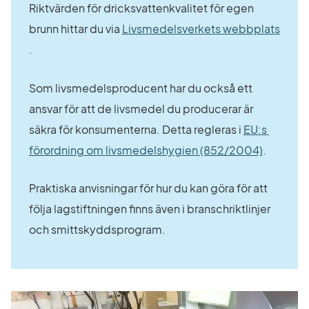
Riktvärden för dricksvattenkvalitet för egen 
brunn hittar du via 
Livsmedelsverkets webbplats
Länk till annan webbplats.
.
Som livsmedelsproducent har du också ett 
ansvar för att de livsmedel du producerar är 
säkra för konsumenterna. Detta regleras i 
EU:s 
Länk till
förordning om livsmedelshygien (852/2004)
.
Praktiska anvisningar för hur du kan göra för att 
följa lagstiftningen finns även i branschriktlinjer 
och smittskyddsprogram.