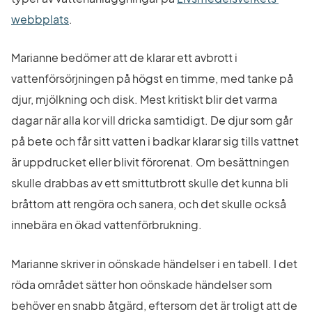
Länk till annan webbplats.
webbplats
.
Marianne bedömer att de klarar ett avbrott i 
vattenförsörjningen på högst en timme, med tanke på 
djur, mjölkning och disk. Mest kritiskt blir det varma 
dagar när alla kor vill dricka samtidigt. De djur som går 
på bete och får sitt vatten i badkar klarar sig tills vattnet 
är uppdrucket eller blivit förorenat. Om besättningen 
skulle drabbas av ett smittutbrott skulle det kunna bli 
bråttom att rengöra och sanera, och det skulle också 
innebära en ökad vattenförbrukning.
Marianne skriver in oönskade händelser i en tabell. I det 
röda området sätter hon oönskade händelser som 
behöver en snabb åtgärd, eftersom det är troligt att de 