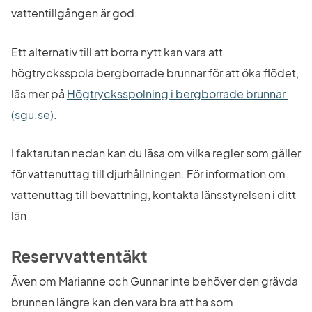
vattentillgången är god.
Ett alternativ till att borra nytt kan vara att 
högtrycksspola bergborrade brunnar för att öka flödet, 
läs mer på 
Högtrycksspolning i bergborrade brunnar 
Länk till annan webbplats.
(sgu.se)
.
I faktarutan nedan kan du läsa om vilka regler som gäller 
för vattenuttag till djurhållningen. För information om 
vattenuttag till bevattning, kontakta länsstyrelsen i ditt 
län
Reservvattentäkt
Även om Marianne och Gunnar inte behöver den grävda 
brunnen längre kan den vara bra att ha som 