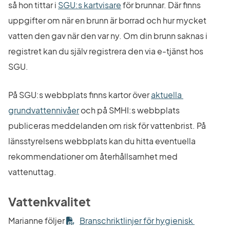
Länk till annan webbplats.
så hon tittar i 
SGU:s kartvisare
 för brunnar. Där finns 
uppgifter om när en brunn är borrad och hur mycket 
vatten den gav när den var ny. Om din brunn saknas i 
registret kan du själv registrera den via e-tjänst hos 
SGU.
På SGU:s webbplats finns kartor över 
aktuella 
Länk till annan webbplats.
grundvattennivåer
 och på SMHI:s webbplats 
publiceras meddelanden om risk för vattenbrist. På 
länsstyrelsens webbplats kan du hitta eventuella 
rekommendationer om återhållsamhet med 
vattenuttag.
Vattenkvalitet
Marianne följer 
Branschriktlinjer för hygienisk 