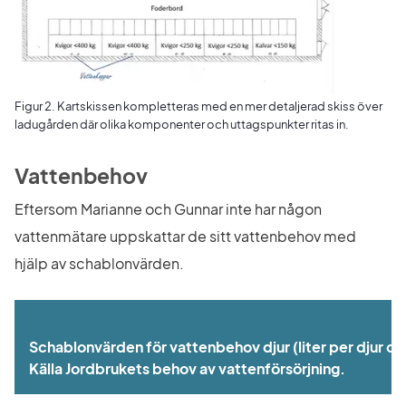
Figur 2. Kartskissen kompletteras med en mer detaljerad skiss över
ladugården där olika komponenter och uttagspunkter ritas in.
Vattenbehov
Eftersom Marianne och Gunnar inte har någon 
vattenmätare uppskattar de sitt vattenbehov med 
hjälp av schablonvärden.
Schablonvärden för vattenbehov djur (liter per djur o
Källa Jordbrukets behov av vattenförsörjning.