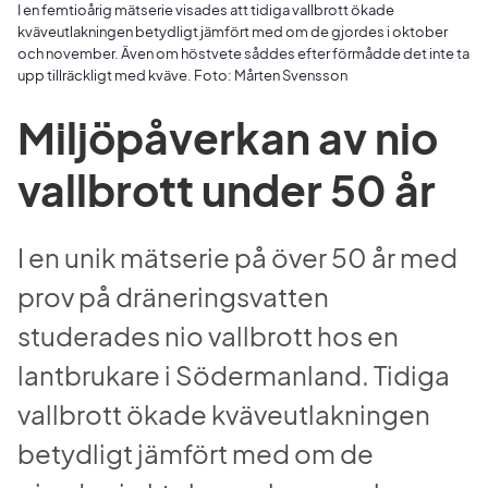
I en femtioårig mätserie visades att tidiga vallbrott ökade
kväveutlakningen betydligt jämfört med om de gjordes i oktober
och november. Även om höstvete såddes efter förmådde det inte ta
upp tillräckligt med kväve. Foto: Mårten Svensson
Miljöpåverkan av nio 
vallbrott under 50 år
I en unik mätserie på över 50 år med 
prov på dräneringsvatten 
studerades nio vallbrott hos en 
lantbrukare i Södermanland. Tidiga 
vallbrott ökade kväveutlakningen 
betydligt jämfört med om de 