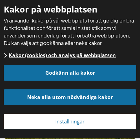
Kakor på webbplatsen
Mina sidor
Sök
Meny
Vi använder kakor på vår webbplats för att ge dig en bra
funktionalitet och för att samla in statistik som vi
använder som underlag för att förbättra webbplatsen.
Du kan välja att godkänna eller neka kakor.
Kakor (cookies) och analys på webbplatsen
Startsida
Aktuellt
Nyheter
26 juni 2026
Godkänn alla kakor
Neka alla utom nödvändiga kakor
Inställningar