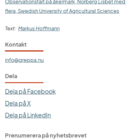
Observationsfält på åkermark, Norberg Lisbet med 
Länk till
flera, Swedish University of Agricultural Sciences
Text:  
Markus Hoffmann
Kontakt
info@greppa.nu
Dela
Dela på Facebook
Dela på X
Dela på LinkedIn
Prenumerera på nyhetsbrevet