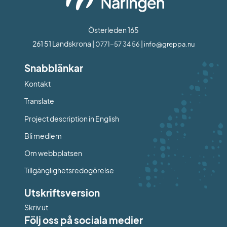
Österleden 165
261 51 Landskrona | 
 | 
0771-57 34 56
info@greppa.nu
Snabblänkar
Kontakt
Länk till annan webbplats.
Translate
Project description in English
Bli medlem
Om webbplatsen
Tillgänglighetsredogörelse
Utskriftsversion
Skriv ut
Följ oss på sociala medier