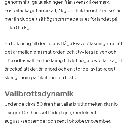
genomsnittliga utlakningen från svensk åkermark. 
Fosforläckaget är cirka 1,2 kg per hektar och år vilket är 
mer än dubbelt så högt som medeltalet för landet på 
cirka 0,5 kg.
En förklaring till den relativt låga kväveutlakningen är att 
det är mellanlera i matjorden och styv lera i alven och 
ofta odlas vall. En förklaring till det höga fosforläckaget 
är också att det är lerjord och en stor del av läckaget 
sker genom partikelbunden fosfor.
Vallbrottsdynamik
Under de cirka 50 åren har vallar brutits mekaniskt nio 
gånger. Det har skett tidigt i juli, medelsent i 
augusti/september och sent i oktober/november. 