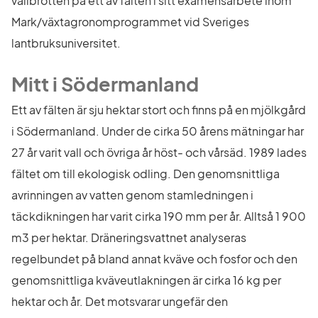
vallbrotten på ett av fälten i sitt examensarbete inom 
Mark/växtagronomprogrammet vid Sveriges 
lantbruksuniversitet.
Mitt i Södermanland
Ett av fälten är sju hektar stort och finns på en mjölkgård 
i Södermanland. Under de cirka 50 årens mätningar har 
27 år varit vall och övriga år höst- och vårsäd. 1989 lades 
fältet om till ekologisk odling. Den genomsnittliga 
avrinningen av vatten genom stamledningen i 
täckdikningen har varit cirka 190 mm per år. Alltså 1 900 
m3 per hektar. Dräneringsvattnet analyseras 
regelbundet på bland annat kväve och fosfor och den 
genomsnittliga kväveutlakningen är cirka 16 kg per 
hektar och år. Det motsvarar ungefär den 