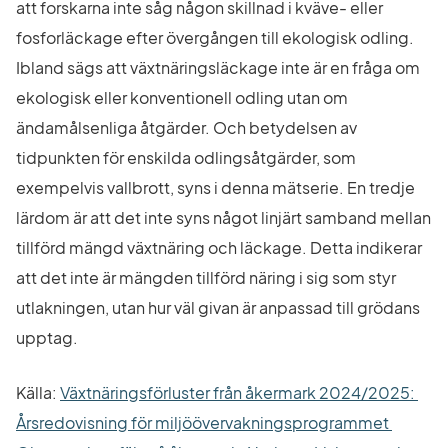
att forskarna inte såg någon skillnad i kväve- eller 
fosforläckage efter övergången till ekologisk odling. 
Ibland sägs att växtnäringsläckage inte är en fråga om 
ekologisk eller konventionell odling utan om 
ändamålsenliga åtgärder. Och betydelsen av 
tidpunkten för enskilda odlingsåtgärder, som 
exempelvis vallbrott, syns i denna mätserie. En tredje 
lärdom är att det inte syns något linjärt samband mellan 
tillförd mängd växtnäring och läckage. Detta indikerar 
att det inte är mängden tillförd näring i sig som styr 
utlakningen, utan hur väl givan är anpassad till grödans 
upptag.
Källa: 
Växtnäringsförluster från åkermark 2024/2025: 
Årsredovisning för miljöövervakningsprogrammet 