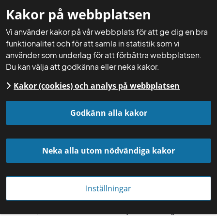
Kakor på webbplatsen
Mina sidor
Sök
Meny
Vi använder kakor på vår webbplats för att ge dig en bra
funktionalitet och för att samla in statistik som vi
använder som underlag för att förbättra webbplatsen.
Du kan välja att godkänna eller neka kakor.
Kakor (cookies) och analys på webbplatsen
Startsida
Aktuellt
Nyheter
Godkänn alla kakor
Neka alla utom nödvändiga kakor
Inställningar
Beredskapskollen är kostnadsfri och erbjuds i hela Sverige.