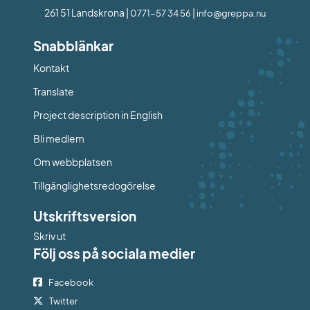
261 51 Landskrona | 
 | 
0771-57 34 56
info@greppa.nu
Snabblänkar
Kontakt
Länk till annan webbplats.
Translate
Project description in English
Bli medlem
Om webbplatsen
Tillgänglighetsredogörelse
Utskriftsversion
Skriv ut
Följ oss på sociala medier
Facebook
Twitter