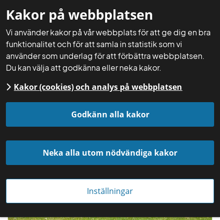
Kakor på webbplatsen
Mina sidor
Sök
Meny
Vi använder kakor på vår webbplats för att ge dig en bra
funktionalitet och för att samla in statistik som vi
använder som underlag för att förbättra webbplatsen.
Du kan välja att godkänna eller neka kakor.
Kakor (cookies) och analys på webbplatsen
Startsida
Aktuellt
Nyheter
Godkänn alla kakor
Neka alla utom nödvändiga kakor
Inställningar