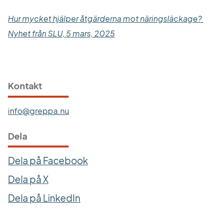
Hur mycket hjälper åtgärderna mot näringsläckage? 
Länk till annan webbplats.
Nyhet från SLU, 5 mars, 2025
Kontakt
info@greppa.nu
Dela
Dela på Facebook
Dela på X
Dela på LinkedIn