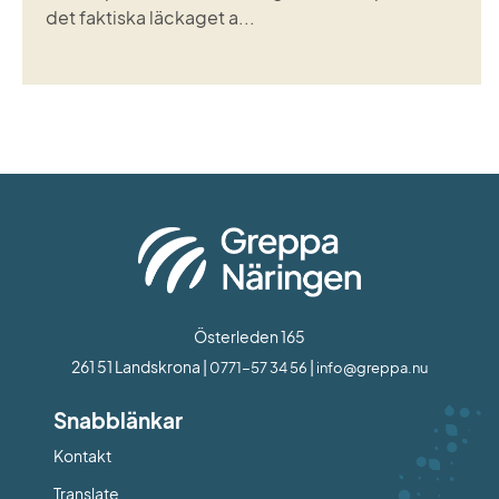
det faktiska läckaget a...
Österleden 165
261 51 Landskrona | 
 | 
0771-57 34 56
info@greppa.nu
Snabblänkar
Kontakt
Länk till annan webbplats.
Translate