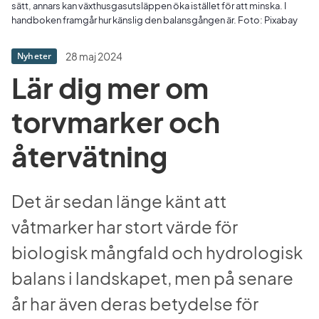
sätt, annars kan växthusgasutsläppen öka istället för att minska. I
handboken framgår hur känslig den balansgången är. Foto: Pixabay
28 maj 2024
Nyheter
Lär dig mer om 
torvmarker och 
återvätning
Det är sedan länge känt att 
våtmarker har stort värde för 
biologisk mångfald och hydrologisk 
balans i landskapet, men på senare 
år har även deras betydelse för 