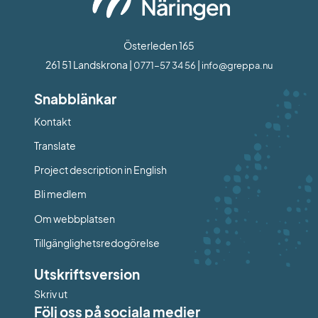
Österleden 165
261 51 Landskrona | 
 | 
0771-57 34 56
info@greppa.nu
Snabblänkar
Kontakt
Länk till annan webbplats.
Translate
Project description in English
Bli medlem
Om webbplatsen
Tillgänglighetsredogörelse
Utskriftsversion
Skriv ut
Följ oss på sociala medier