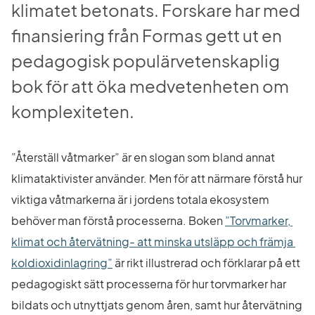
klimatet betonats. Forskare har med 
finansiering från Formas gett ut en 
pedagogisk populärvetenskaplig 
bok för att öka medvetenheten om 
komplexiteten. 
”Återställ våtmarker” är en slogan som bland annat 
klimataktivister använder. Men för att närmare förstå hur 
viktiga våtmarkerna är i jordens totala ekosystem 
behöver man förstå processerna. Boken 
”Torvmarker, 
klimat och återvätning- att minska utsläpp och främja 
Länk till annan webbplats.
koldioxidinlagring”
 är rikt illustrerad och förklarar på ett 
pedagogiskt sätt processerna för hur torvmarker har 
bildats och utnyttjats genom åren, samt hur återvätning 