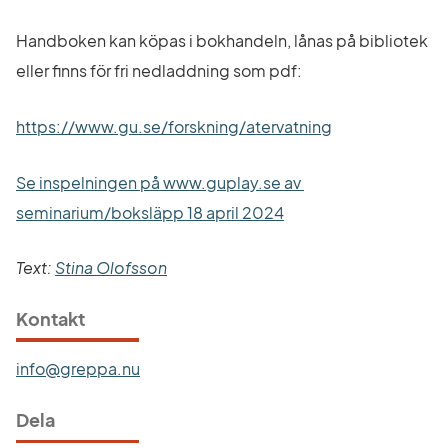
Handboken kan köpas i bokhandeln, lånas på bibliotek 
eller finns för fri nedladdning som pdf:
Länk till annan
https://www.gu.se/forskning/atervatning
Se inspelningen på www.guplay.se av 
Länk till annan webbp
seminarium/boksläpp 18 april 2024
Text: 
Stina Olofsson
Kontakt
info@greppa.nu
Dela