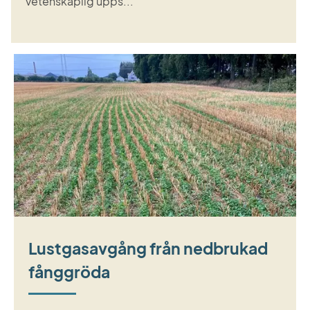
vetenskaplig upps...
Lustgasavgång från nedbrukad
fånggröda