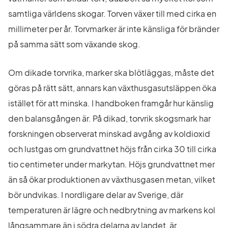
samtliga världens skogar. Torven växer till med cirka en 
millimeter per år. Torvmarker är inte känsliga för bränder 
på samma sätt som växande skog.
Om dikade torvrika, marker ska blötläggas, måste det 
göras på rätt sätt, annars kan växthusgasutsläppen öka 
istället för att minska. I handboken framgår hur känslig 
den balansgången är. På dikad, torvrik skogsmark har 
forskningen observerat minskad avgång av koldioxid 
och lustgas om grundvattnet höjs från cirka 30 till cirka 
tio centimeter under markytan. Höjs grundvattnet mer 
än så ökar produktionen av växthusgasen metan, vilket 
bör undvikas. I nordligare delar av Sverige, där 
temperaturen är lägre och nedbrytning av markens kol 
långsammare än i södra delarna av landet, är 