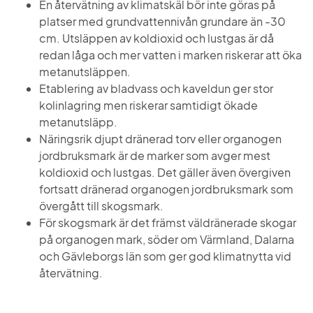
En återvätning av klimatskäl bör inte göras på 
platser med grundvattennivån grundare än -30 
cm. Utsläppen av koldioxid och lustgas är då 
redan låga och mer vatten i marken riskerar att öka 
metanutsläppen.
Etablering av bladvass och kaveldun ger stor 
kolinlagring men riskerar samtidigt ökade 
metanutsläpp.
Näringsrik djupt dränerad torv eller organogen 
jordbruksmark är de marker som avger mest 
koldioxid och lustgas. Det gäller även övergiven 
fortsatt dränerad organogen jordbruksmark som 
övergått till skogsmark.
För skogsmark är det främst väldränerade skogar 
på organogen mark, söder om Värmland, Dalarna 
och Gävleborgs län som ger god klimatnytta vid 
återvätning.