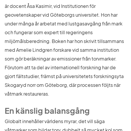
är docent Åsa Kasimir, vid Institutionen för 
geovetenskaper vid Göteborgs universitet. Hon har 
under många år arbetat med lustgasavgång från mark 
och fungerar som expert till regeringens 
miljömålsberedning. Boken har hon skrivit tillsammans 
med Amelie Lindgren forskare vid samma institution 
som gör beräkningar av emissioner från torvmarker. 
Förutom att ta del av internationell forskning har de 
gjort fältstudier, främst på universitetets forskningsyta 
Skogaryd norr om Göteborg, där processen följts när 
våtmark restaureras.
En känslig balansgång
Globalt innehåller världens myrar, det vill säga 
våtmarker som bildar torv, dubbelt så mycket kol som 