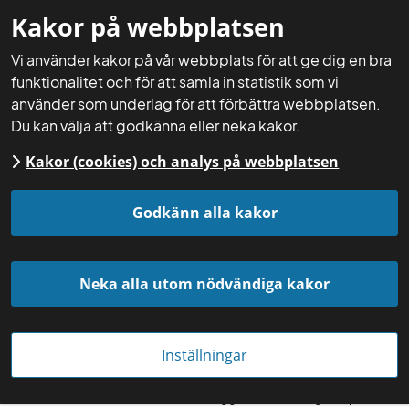
Kakor på webbplatsen
Mina sidor
Sök
Meny
Vi använder kakor på vår webbplats för att ge dig en bra
funktionalitet och för att samla in statistik som vi
använder som underlag för att förbättra webbplatsen.
Du kan välja att godkänna eller neka kakor.
Kakor (cookies) och analys på webbplatsen
Startsida
Aktuellt
Nyheter
Godkänn alla kakor
Neka alla utom nödvändiga kakor
Inställningar
Om dikade torvrika, marker ska blötläggas, måste det göras på rätt