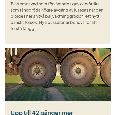
Tvärtemot vad som förväntades gav oljerättika
som fånggröda högre avgång av lustgas när den
plöjdes ner än två baljväxtfånggrödor i ett nytt
danskt försök. Nya pusselbitar behövs för att
förstå fånggr...
Upp till 42 gånger mer