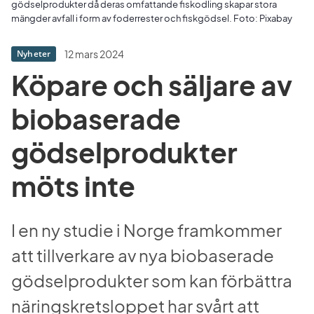
gödselprodukter då deras omfattande fiskodling skapar stora
mängder avfall i form av foderrester och fiskgödsel. Foto: Pixabay
12 mars 2024
Nyheter
Köpare och säljare av 
biobaserade 
gödselprodukter 
möts inte
I en ny studie i Norge framkommer 
att tillverkare av nya biobaserade 
gödselprodukter som kan förbättra 
näringskretsloppet har svårt att 