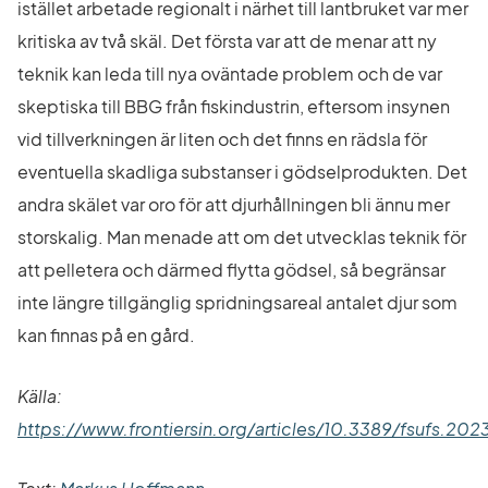
istället arbetade regionalt i närhet till lantbruket var mer 
kritiska av två skäl. Det första var att de menar att ny 
teknik kan leda till nya oväntade problem och de var 
skeptiska till BBG från fiskindustrin, eftersom insynen 
vid tillverkningen är liten och det finns en rädsla för 
eventuella skadliga substanser i gödselprodukten. Det 
andra skälet var oro för att djurhållningen bli ännu mer 
storskalig. Man menade att om det utvecklas teknik för 
att pelletera och därmed flytta gödsel, så begränsar 
inte längre tillgänglig spridningsareal antalet djur som 
kan finnas på en gård.
Källa: 
https://www.frontiersin.org/articles/10.3389/fsufs.202
Länk till annan webbplats.