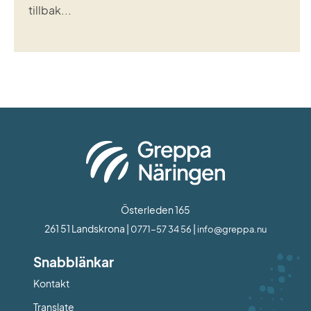
tillbak...
Österleden 165
261 51 Landskrona | 
 | 
0771-57 34 56
info@greppa.nu
Snabblänkar
Kontakt
Länk till annan webbplats.
Translate