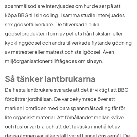
spannmålsodlare intervjuades om hur de ser på att 
köpa BBG till sin odling. I samma studie intervjuades 
sex gödseltillverkare. De tillverkade olika 
gödselprodukter i form av pellets från fiskslam eller 
kycklinggödsel och andra tillverkade flytande gödning 
av matrester eller matrest och stallgödsel. Även 
miljöorganisationer tillfrågades om sin syn.
Så tänker lantbrukarna
De flesta lantbrukare svarade att det är viktigt att BBG 
förbättrar jordhälsan. De var bekymrade över att 
marken i områden med bara spannmålsodling får för 
lite organiskt material. Att förhållandet mellan kväve 
och fosfor var bra och att det faktiska innehållet av 
dessa ämnen var säkerställt var ett annat önskemål. De 