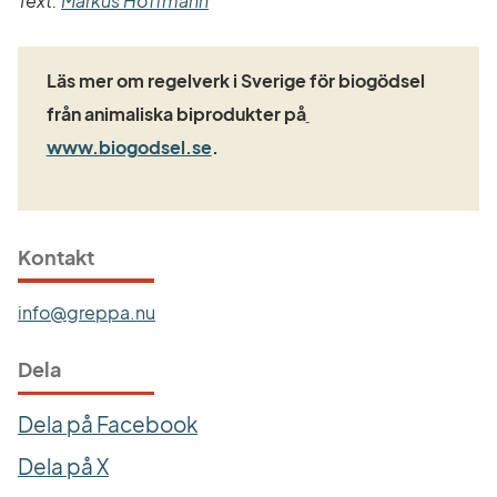
Text: 
Markus Hoffmann
Läs mer om regelverk i Sverige för biogödsel 
från animaliska biprodukter på
Länk till annan webbplats.
www.biogodsel.se
.
Kontakt
info@greppa.nu
Dela
Dela på Facebook
Dela på X