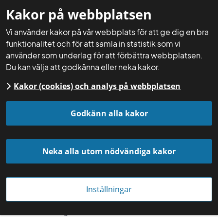
Kakor på webbplatsen
Mina sidor
Sök
Meny
Vi använder kakor på vår webbplats för att ge dig en bra
funktionalitet och för att samla in statistik som vi
använder som underlag för att förbättra webbplatsen.
Du kan välja att godkänna eller neka kakor.
Kakor (cookies) och analys på webbplatsen
Startsida
Aktuellt
Nyheter
Godkänn alla kakor
Neka alla utom nödvändiga kakor
Inställningar
Foto: Alexander Regnér