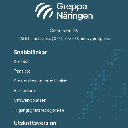
Österleden 165
261 51 Landskrona | 
 | 
0771-57 34 56
info@greppa.nu
Snabblänkar
Kontakt
Länk till annan webbplats.
Translate
Project description in English
Bli medlem
Om webbplatsen
Tillgänglighetsredogörelse
Utskriftsversion