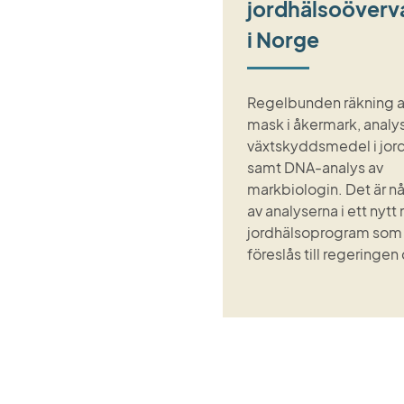
jordhälsoöverv
i Norge
Regelbunden räkning 
mask i åkermark, analy
växtskyddsmedel i jor
samt DNA-analys av
markbiologin. Det är n
av analyserna i ett nytt
jordhälsoprogram som
föreslås till regeringen 