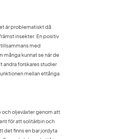
t är problematiskt då 
ämst insekter. En positiv 
 tillsammans med 
m många kunnat se när de 
 andra forskares studier 
unktionen mellan ettåriga 
e och oljeväxter genom att 
t för att solitärbin och 
 det finns en bar jordyta 