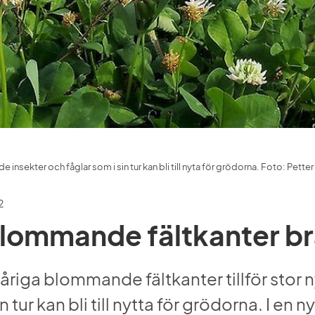
nsekter och fåglar som i sin tur kan bli till nyta för grödorna. Foto: Pette
2
blommande fältkanter b
åriga blommande fältkanter tillför stor ny
n tur kan bli till nytta för grödorna. I en n