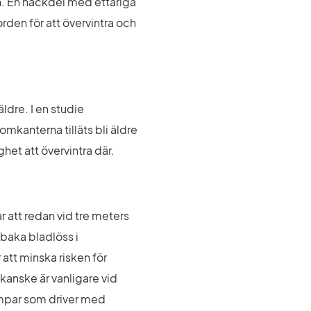
n. En nackdel med ettåriga 
den för att övervintra och 
dre. I en studie 
omkanterna tilläts bli äldre 
ghet att övervintra där.
 att redan vid tre meters 
baka bladlöss i 
att minska risken för 
kanske är vanligare vid 
mpar som driver med 