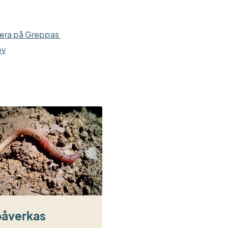
era på Greppas 
ev
påverkas