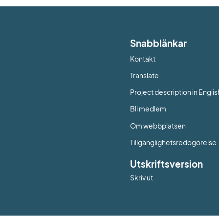
Snabblänkar
Kontakt
Länk till annan web
Translate
Project description in Englis
Bli medlem
Om webbplatsen
Tillgänglighetsredogörelse
Utskriftsversion
Skriv ut