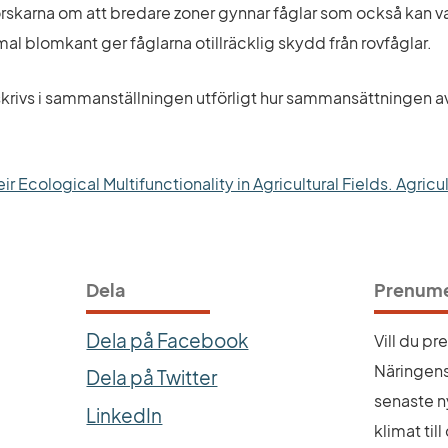
forskarna om att bredare zoner gynnar fåglar som också kan va
l blomkant ger fåglarna otillräcklig skydd från rovfåglar.
krivs i sammanställningen utförligt hur sammansättningen av
ir Ecological Multifunctionality in Agricultural Fields. Agricu
Dela
Prenume
Dela på Facebook
Vill du p
Näringens
Dela på Twitter
senaste n
LinkedIn
klimat til