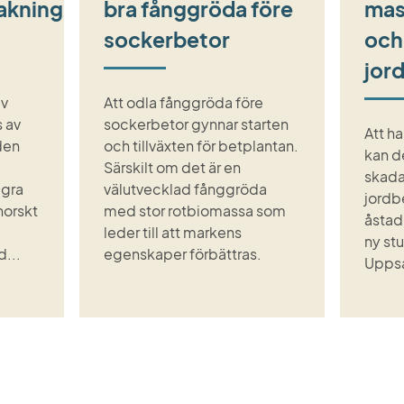
akning
bra fånggröda före
mas
sockerbetor
och
jor
av
Att odla fånggröda före
s av
sockerbetor gynnar starten
Att ha
den
och tillväxten för betplantan.
kan d
Särskilt om det är en
skada
ågra
välutvecklad fånggröda
jordb
 norskt
med stor rotbiomassa som
åstad
leder till att markens
ny stu
d...
egenskaper förbättras.
Uppsa