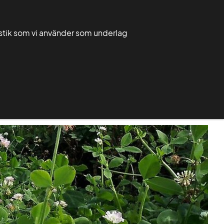
Välj
Sök
Sök
ditt
tistik som vi använder som underlag
län
Mina sidor
Ditt län
Publikationer
Om Greppa Näringen