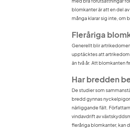
med bra förutsättningar för
blomkanter är att en del av
många klarar sig inte, om 
Fleråriga blom
Generellt blir artrikedomen
upptäcktes att artrikedomen 
än två år. Att blomkanten fi
Har bredden b
De studier som sammanställs
bredd gynnas nyckelpigor och
närliggande fält. Författar
vindavdrift av växtskyddsme
fleråriga blomkanter, kan 