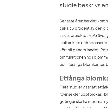
studie beskrivs en
Senaste åren har det kommi
cirka 35 procent av den glo
sak är projektet 
Hela Sver
lantbrukare och sponsorer
kört bil genom landet. Pols
om funktionen hos blommande
och fleråriga blomkanter,
Ettåriga blomk
Flera studier visar att ett
rovinsekter uppförökas i bl
getingar ska ha maximal nyt