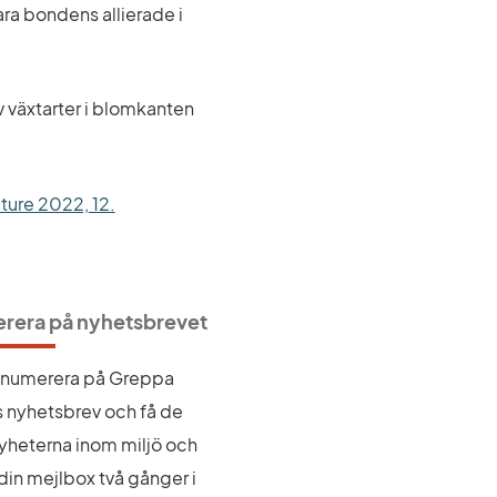
ra bondens allierade i 
 växtarter i blomkanten 
Länk till annan webbplats.
lture 2022, 12.
rera på nyhetsbrevet
renumerera på Greppa 
 nyhetsbrev och få de 
yheterna inom miljö och 
l din mejlbox två gånger i 