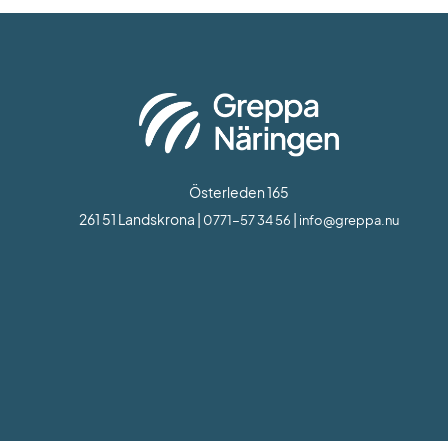
Österleden 165
261 51 Landskrona | 
 | 
0771-57 34 56
info@greppa.nu