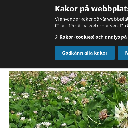
Kakor på webbplat
Vi använder kakor på vår webbplats
för att förbättra webbplatsen. Du 
Kakor (cookies) och analys p
Godkänn alla kakor
N
Startsida
Aktuellt
Nyheter