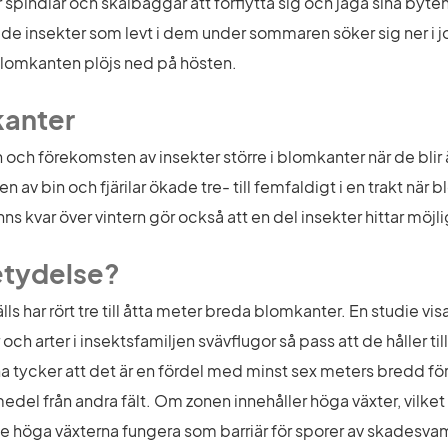
 spindlar och skalbaggar att förflytta sig och jaga sina byte
 de insekter som levt i dem under sommaren söker sig ner i jor
blomkanten plöjs ned på hösten.
kanter
 och förekomsten av insekter större i blomkanter när de blir äl
av bin och fjärilar ökade tre- till femfaldigt i en trakt när bl
nns kvar över vintern gör också att en del insekter hittar möjli
etydelse?
 har rört tre till åtta meter breda blomkanter. En studie visar
 arter i insektsfamiljen svävflugor så pass att de håller till
na tycker att det är en fördel med minst sex meters bredd för 
del från andra fält. Om zonen innehåller höga växter, vilket 
de höga växterna fungera som barriär för sporer av skadesva