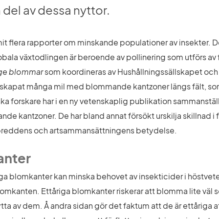
 del av dessa nyttor.
t flera rapporter om minskande populationer av insekter. De
bala växtodlingen är beroende av pollinering som utförs av fr
ige blommar
 som koordineras av Hushållningssällskapet och
 skapat många mil med blommande kantzoner längs fält, so
ka forskare har i en ny vetenskaplig publikation sammanställt
 kantzoner. De har bland annat försökt urskilja skillnad i f
 breddens och artsammansättningens betydelse.
anter
åriga blomkanter kan minska behovet av insekticider i höstvet
omkanten. Ettåriga blomkanter riskerar att blomma lite väl sen
ta av dem. Å andra sidan gör det faktum att de är ettåriga att