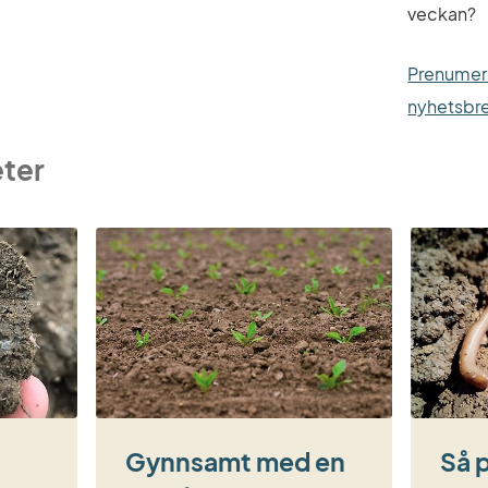
veckan?
Prenumer
nyhetsbr
eter
Gynnsamt med en
Så 