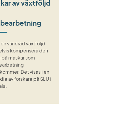
kar av växtföljd
dbearbetning
 en varierad växtföljd
elvis kompensera den
 på maskar som
earbetning
kommer. Det visas i en
die av forskare på SLU i
la.