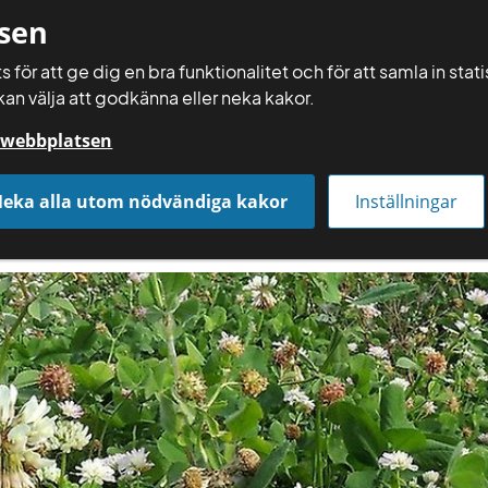
sen
 för att ge dig en bra funktionalitet och för att samla in sta
kan välja att godkänna eller neka kakor.
Räkna själv
å webbplatsen
Få rådgivning
Räkna och gör själv
Aktuellt
eka alla utom nödvändiga kakor
Inställningar