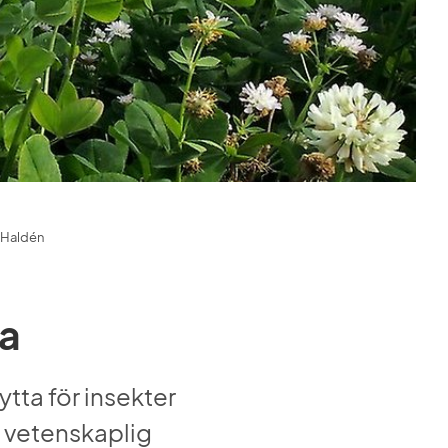
r Haldén
ra
tta för insekter 
y vetenskaplig 