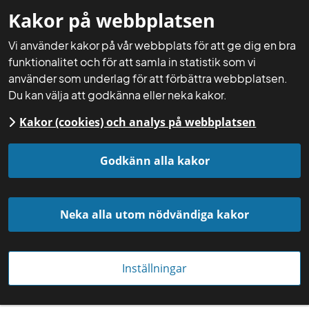
Kakor på webbplatsen
Mina sidor
Sök
Meny
Vi använder kakor på vår webbplats för att ge dig en bra
funktionalitet och för att samla in statistik som vi
använder som underlag för att förbättra webbplatsen.
Du kan välja att godkänna eller neka kakor.
Kakor (cookies) och analys på webbplatsen
Startsida
Aktuellt
Nyheter
Godkänn alla kakor
Neka alla utom nödvändiga kakor
Inställningar