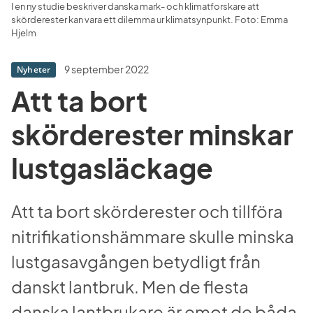
I en ny studie beskriver danska mark- och klimatforskare att 
skörderester kan vara ett dilemma ur klimatsynpunkt. Foto: Emma 
Hjelm
9 september 2022
Nyheter
Att ta bort 
skörderester minskar 
lustgasläckage
Att ta bort skörderester och tillföra 
nitrifikationshämmare skulle minska 
lustgasavgången betydligt från 
danskt lantbruk. Men de flesta 
danska lantbrukare är emot de båda 