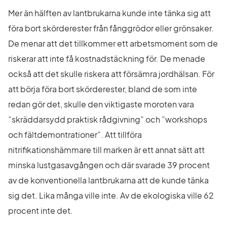
Mer än hälften av lantbrukarna kunde inte tänka sig att 
föra bort skörderester från fånggrödor eller grönsaker. 
De menar att det tillkommer ett arbetsmoment som de 
riskerar att inte få kostnadstäckning för. De menade 
också att det skulle riskera att försämra jordhälsan. För 
att börja föra bort skörderester, bland de som inte 
redan gör det, skulle den viktigaste moroten vara 
”skräddarsydd praktisk rådgivning” och ”workshops 
och fältdemontrationer”. Att tillföra 
nitrifikationshämmare till marken är ett annat sätt att 
minska lustgasavgången och där svarade 39 procent 
av de konventionella lantbrukarna att de kunde tänka 
sig det. Lika många ville inte. Av de ekologiska ville 62 
procent inte det.