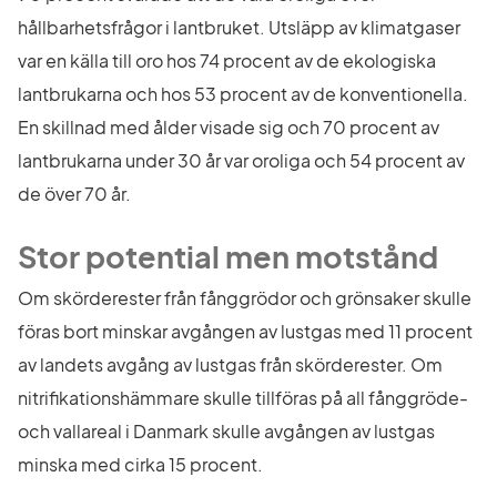
hållbarhetsfrågor i lantbruket. Utsläpp av klimatgaser 
var en källa till oro hos 74 procent av de ekologiska 
lantbrukarna och hos 53 procent av de konventionella. 
En skillnad med ålder visade sig och 70 procent av 
lantbrukarna under 30 år var oroliga och 54 procent av 
de över 70 år.
Stor potential men motstånd
Om skörderester från fånggrödor och grönsaker skulle 
föras bort minskar avgången av lustgas med 11 procent 
av landets avgång av lustgas från skörderester. Om 
nitrifikationshämmare skulle tillföras på all fånggröde- 
och vallareal i Danmark skulle avgången av lustgas 
minska med cirka 15 procent.