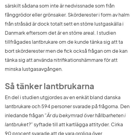
särskilt sådana som inte är nedvissnade som från 
fånggrödor eller grönsaker. Skörderester i form av halm 
från stråsäd är dock totalt sett en större lustgaskälla i 
Danmark eftersom det är en större areal. I studien 
tillfrågades lantbrukare om de kunde tänka sig att ta 
bort skörderester men de fick också frågan om de kan 
tänka sig att använda nitrifikationshämmare för att 
minska lustgasavgången.
Så tänker lantbrukarna
En del i studien utgjordes av en enkät bland danska 
lantbrukare och 594 personer svarade på frågorna. Den 
inledande frågan ”
Är du bekymrad över hållbarheten i 
lantbruket?”
 syftade till att kartlägga attityder. Cirka 
90 procent svarade att de vara oroliga över 