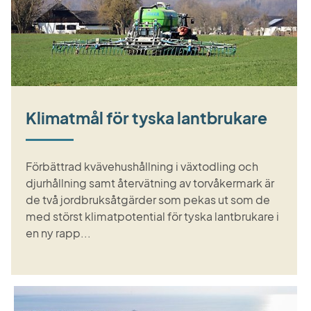
Klimatmål för tyska lantbrukare
Förbättrad kvävehushållning i växtodling och
djurhållning samt återvätning av torvåkermark är
de två jordbruksåtgärder som pekas ut som de
med störst klimatpotential för tyska lantbrukare i
en ny rapp...