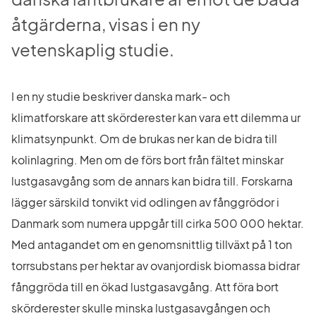
åtgärderna, visas i en ny 
vetenskaplig studie.
I en ny studie beskriver danska mark- och 
klimatforskare att skörderester kan vara ett dilemma ur 
klimatsynpunkt. Om de brukas ner kan de bidra till 
kolinlagring. Men om de förs bort från fältet minskar 
lustgasavgång som de annars kan bidra till. Forskarna 
lägger särskild tonvikt vid odlingen av fånggrödor i 
Danmark som numera uppgår till cirka 500 000 hektar. 
Med antagandet om en genomsnittlig tillväxt på 1 ton 
torrsubstans per hektar av ovanjordisk biomassa bidrar 
fånggröda till en ökad lustgasavgång. Att föra bort 
skörderester skulle minska lustgasavgången och 