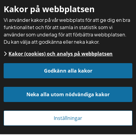
Kakor på webbplatsen
Mina sidor
Sök
Meny
Vi använder kakor på vår webbplats för att ge dig en bra
funktionalitet och för att samla in statistik som vi
använder som underlag för att förbättra webbplatsen.
Du kan välja att godkänna eller neka kakor.
Kakor (cookies) och analys på webbplatsen
Startsida
Aktuellt
Nyheter
Godkänn alla kakor
Neka alla utom nödvändiga kakor
Inställningar