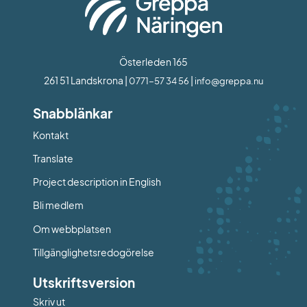
Österleden 165
261 51 Landskrona | 
 | 
0771-57 34 56
info@greppa.nu
Snabblänkar
Kontakt
Länk till annan webbplats.
Translate
Project description in English
Bli medlem
Om webbplatsen
Tillgänglighetsredogörelse
Utskriftsversion
Skriv ut