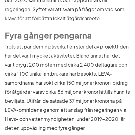
och 2020 sammanställts och rapporterats till 
regeringen. Syftet var att svara på frågor om vad som 
krävs för att förbättra lokalt åtgärdsarbete.
Fyra gånger pengarna
Trots att pandemin påverkat en stor del av projekttiden 
har det varit mycket aktiviteter. Bland annat har det 
varit drygt 200 möten med cirka 2 400 deltagare och 
cirka 1 100 unika lantbrukare har besökts. LEVA-
samordnarna har sökt cirka 150 miljoner kronor i bidrag 
för åtgärder varav cirka 86 miljoner kronor hittills hunnits 
beviljats. Utifrån de satsade 37 miljoner kronorna på 
LEVA-områdena genom ett anslag från regeringen via 
Havs- och vattenmyndigheten, under 2019-2020, är 
det en uppväxling med fyra gånger.