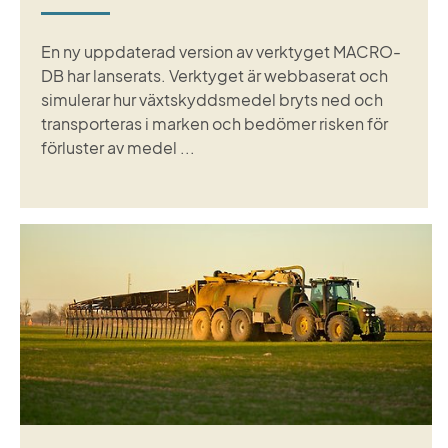
En ny uppdaterad version av verktyget MACRO-
DB har lanserats. Verktyget är webbaserat och
simulerar hur växtskydds­medel bryts ned och
transporteras i marken och bedömer risken för
förluster av medel ...