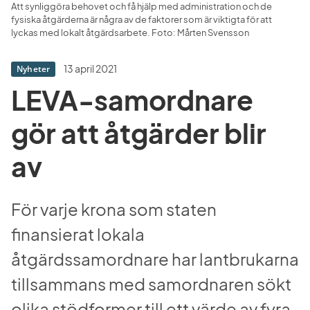
Att synliggöra behovet och få hjälp med administration och de 
fysiska åtgärderna är några av de faktorer som är viktigta för att 
lyckas med lokalt åtgärdsarbete. Foto: Mårten Svensson
13 april 2021
Nyheter
LEVA-samordnare 
gör att åtgärder blir 
av
För varje krona som staten 
finansierat lokala 
åtgärdssamordnare har lantbrukarna 
tillsammans med samordnaren sökt 
olika stödformer till ett värde av fyra 