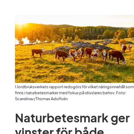
I Jordbruksverkets rapport redogörs för vilket näringsinnehåll som
finns i naturbetesmarker med fokus på idisslares behov. Foto:
Scandinav/Thomas Adolfsén
Naturbetesmark ger 
vinster för både 