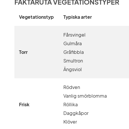
FAKTARUTA VEGETATIONSTYPER
Vegetationstyp
Typiska arter
Fårsvingel
Gulmåra
Torr
Gråfibbla
Smultron
Ängsviol
Rödven
Vanlig smörblomma
Frisk
Röllika
Daggkåpor
Klöver