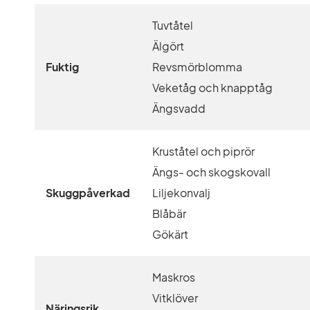
Tuvtåtel
Älgört
Fuktig
Revsmörblomma
Veketåg och knapptåg
Ängsvadd
Kruståtel och piprör
Ängs- och skogskovall
Skuggpåverkad
Liljekonvalj
Blåbär
Gökärt
Maskros
Vitklöver
Näringsrik