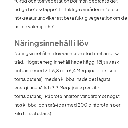
fuktig och torr vegetation bör man begränsa det 
tidiga betessläppet till fuktiga områden eftersom 
nötkreatur undviker att beta fuktig vegetation om de 
har en valmöjlighet.
Näringsinnehåll i löv
Näringsinnehållet i löv varierade stort mellan olika 
träd. Högst energiinnehåll hade hägg, följt av ask 
och asp (med 7,1, 6,8 och 6,4 Megajoule per kilo 
torrsubstans), medan klibbal hade det lägsta 
energiinnehållet (3,3 Megajoule per kilo 
torrsubstans). Råproteinhalten var däremot högst 
hos klibbal och gråvide (med 200 g råprotein per 
kilo torrsubstans).