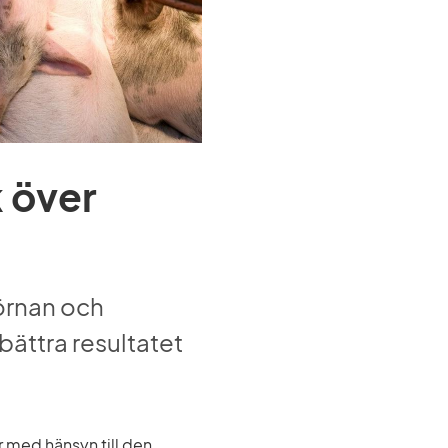
 över 
rnan och 
bättra resultatet 
 med hänsyn till den 