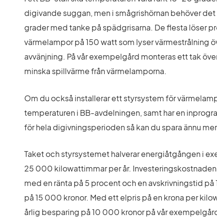
digivande suggan, men i smågrishörnan behöver det ti
grader med tanke på spädgrisarna. De flesta löser 
värmelampor på 150 watt som lyser värmestrålning öve
avvänjning. På vår exempelgård monteras ett tak över 
minska spillvärme från värmelamporna.
Om du också installerar ett styrsystem för värmelam
temperaturen i BB-avdelningen, samt har en inprog
för hela digivningsperioden så kan du spara ännu mer
Taket och styrsystemet halverar energiåtgången i ex
25 000 kilowattimmar per år. Investeringskostnaden är
med en ränta på 5 procent och en avskrivningstid på 10
på 15 000 kronor. Med ett elpris på en krona per kil
årlig besparing på 10 000 kronor på vår exempelgår