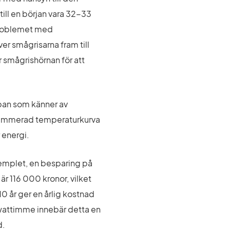
ll en början vara 32-33 
problemet med 
r smågrisarna fram till 
smågrishörnan för att 
pan som känner av 
rammerad temperaturkurva 
 energi.
emplet, en besparing på 
 116 000 kronor, vilket 
 år ger en årlig kostnad 
owattimme innebär detta en 
d.