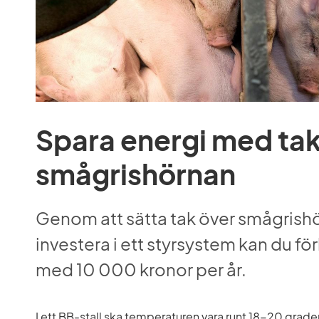
Spara energi med tak
smågrishörnan
Genom att sätta tak över smågrishö
investera i ett styrsystem kan du för
med 10 000 kronor per år.
I ett BB-stall ska temperaturen vara runt 18-20 grader