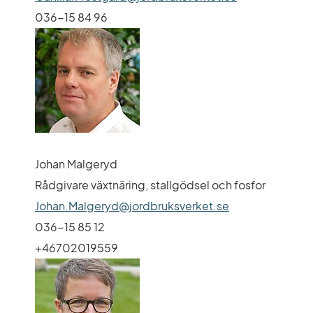
036-15 84 96
Johan Malgeryd
Rådgivare växtnäring, stallgödsel och fosfor
Johan.Malgeryd@jordbruksverket.se
036-15 85 12
+46702019559