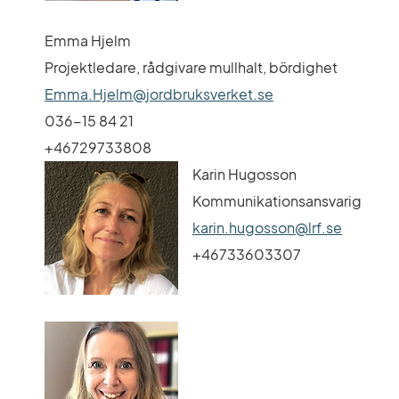
Emma Hjelm
Projektledare, rådgivare mullhalt, bördighet
Emma.Hjelm@jordbruksverket.se
036-15 84 21
+46729733808
Karin Hugosson
Kommunikationsansvarig
karin.hugosson@lrf.se
+46733603307