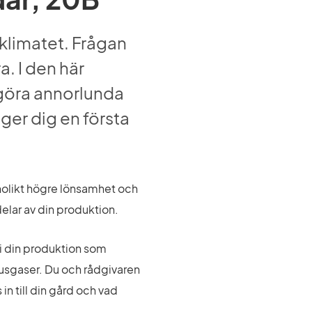
 klimatet. Frågan 
a. I den här 
göra annorlunda 
ger dig en första 
nolikt högre lönsamhet och 
delar av din produktion.
 i din produktion som 
husgaser. Du och rådgivaren 
n till din gård och vad 