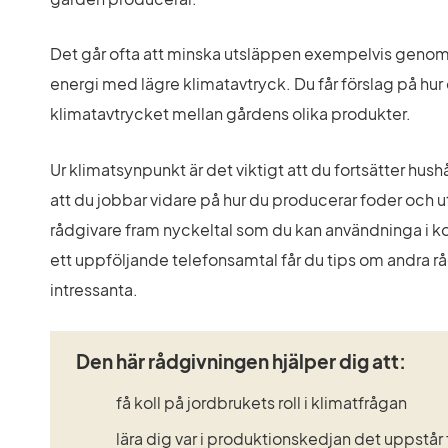
Det går ofta att minska utsläppen exempelvis genom a
energi med lägre klimatavtryck. Du får förslag på hur 
klimatavtrycket mellan gårdens olika produkter.
Ur klimatsynpunkt är det viktigt att du fortsätter hus
att du jobbar vidare på hur du producerar foder och utf
rådgivare fram nyckeltal som du kan användninga i k
ett uppföljande telefonsamtal får du tips om andra rå
intressanta.
Den här rådgivningen hjälper dig att:
få koll på jordbrukets roll i klimatfrågan
lära dig var i produktionskedjan det uppstår f