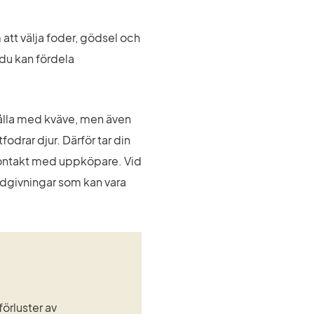
tt välja foder, gödsel och 
du kan fördela 
hålla med kväve, men även 
odrar djur. Därför tar din 
ontakt med uppköpare. Vid 
dgivningar som kan vara 
örluster av 