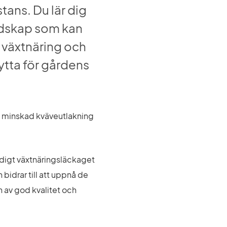
tans. Du lär dig 
dskap som kan 
växtnäring och 
ytta för gårdens 
d minskad kväveutlakning 
digt växtnäringsläckaget 
idrar till att uppnå de 
av god kvalitet och 