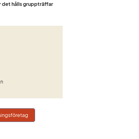
 det hålls gruppträffar 
en
ningsföretag