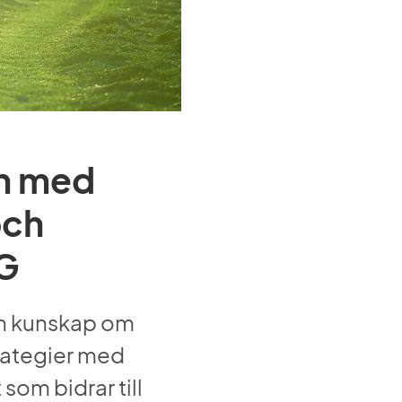
n med 
ch 
5G
in kunskap om 
ategier med 
som bidrar till 