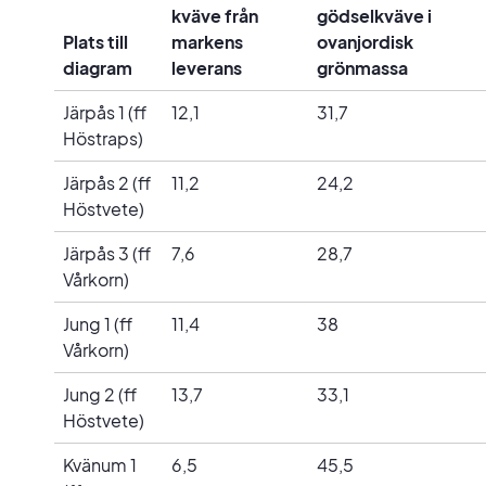
kväve från
gödselkväve i
Plats till
markens
ovanjordisk
diagram
leverans
grönmassa
Järpås 1 (ff
12,1
31,7
Höstraps)
Järpås 2 (ff
11,2
24,2
Höstvete)
Järpås 3 (ff
7,6
28,7
Vårkorn)
Jung 1 (ff
11,4
38
Vårkorn)
Jung 2 (ff
13,7
33,1
Höstvete)
Kvänum 1
6,5
45,5