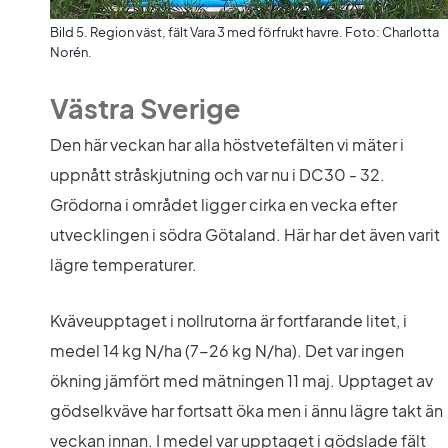
Bild 5. Region väst, fält Vara 3 med förfrukt havre. Foto: Charlotta
Norén.
Västra Sverige
Den här veckan har alla höstvetefälten vi mäter i 
uppnått stråskjutning och var nu i DC30 - 32. 
Grödorna i området ligger cirka en vecka efter 
utvecklingen i södra Götaland. Här har det även varit 
lägre temperaturer.
Kväveupptaget i nollrutorna är fortfarande litet, i 
medel 14 kg N/ha (7-26 kg N/ha). Det var ingen 
ökning jämfört med mätningen 11 maj. Upptaget av 
gödselkväve har fortsatt öka men i ännu lägre takt än 
veckan innan. I medel var upptaget i gödslade fält 