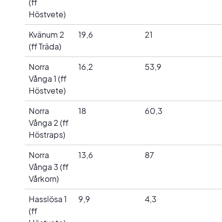
(ff
Höstvete)
Kvänum 2
19,6
21
(ff Träda)
Norra
16,2
53,9
Vånga 1 (ff
Höstvete)
Norra
18
60,3
Vånga 2 (ff
Höstraps)
Norra
13,6
87
Vånga 3 (ff
Vårkorn)
Hasslösa 1
9,9
4,3
(ff