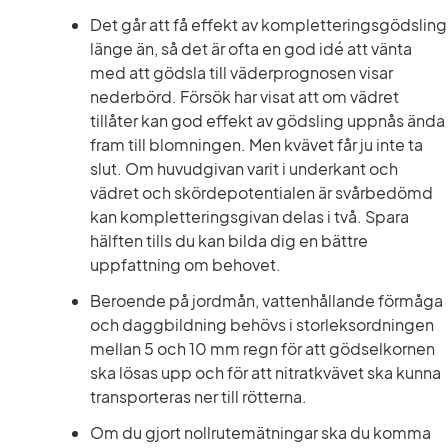
Det går att få effekt av kompletteringsgödsling 
länge än, så det är ofta en god idé att vänta 
med att gödsla till väderprognosen visar 
nederbörd. Försök har visat att om vädret 
tillåter kan god effekt av gödsling uppnås ända 
fram till blomningen. Men kvävet får ju inte ta 
slut. Om huvudgivan varit i underkant och 
vädret och skördepotentialen är svårbedömd 
kan kompletteringsgivan delas i två. Spara 
hälften tills du kan bilda dig en bättre 
uppfattning om behovet.
Beroende på jordmån, vattenhållande förmåga 
och daggbildning behövs i storleksordningen 
mellan 5 och 10 mm regn för att gödselkornen 
ska lösas upp och för att nitratkvävet ska kunna 
transporteras ner till rötterna.
Om du gjort nollrutemätningar ska du komma 