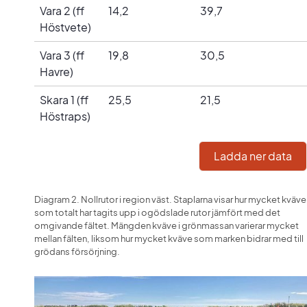
Vara 2 (ff
14,2
39,7
Höstvete)
Vara 3 (ff
19,8
30,5
Havre)
Skara 1 (ff
25,5
21,5
Höstraps)
Ladda ner data
Diagram 2. Nollrutor i region väst. Staplarna visar hur mycket kväve 
som totalt har tagits upp i ogödslade rutor jämfört med det 
omgivande fältet. Mängden kväve i grönmassan varierar mycket 
mellan fälten, liksom hur mycket kväve som marken bidrar med till 
grödans försörjning.