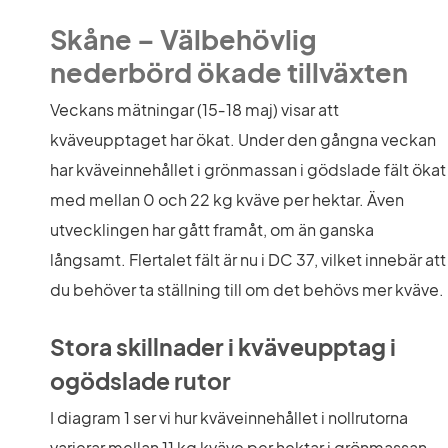
Skåne 
– 
Välbehövlig 
nederbörd ökade tillväxten
Veckans mätningar (15‑18 maj) visar att 
kväveupptaget har ökat. Under den gångna veckan 
har kväveinnehållet i grönmassan i gödslade fält ökat 
med mellan 0 och 22 kg kväve per hektar. Även 
utvecklingen har gått framåt, om än ganska 
långsamt. Flertalet fält är nu i DC 37, vilket innebär att 
du behöver ta ställning till om det behövs mer kväve.
Stora skillnader i kväveupptag i 
ogödslade rutor
I diagram 1 ser vi hur kväveinnehållet i nollrutorna 
varierar mellan 11 kg kväve per hektar i grönmassan 