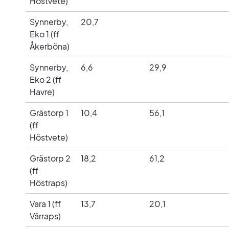
Höstvete)
Synnerby,
20,7
Eko 1 (ff
Åkerböna)
Synnerby,
6,6
29,9
Eko 2 (ff
Havre)
Grästorp 1
10,4
56,1
(ff
Höstvete)
Grästorp 2
18,2
61,2
(ff
Höstraps)
Vara 1 (ff
13,7
20,1
Vårraps)