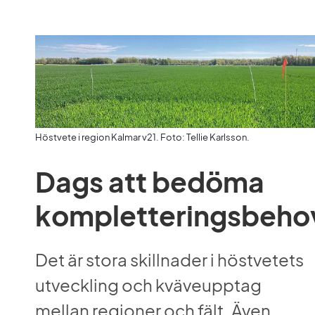
Höstvete i region Kalmar v21. Foto: Tellie Karlsson.
Dags att bedöma 
kompletteringsbeho
Det är stora skillnader i höstvetets 
utveckling och kväveupptag 
mellan regioner och fält. Även 