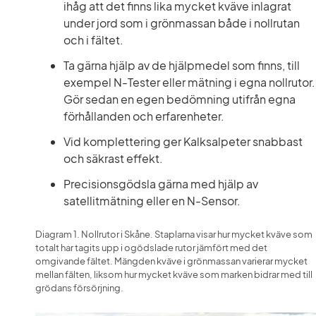
ihåg att det finns lika mycket kväve inlagrat 
under jord som i grönmassan både i nollrutan 
och i fältet.
Ta gärna hjälp av de hjälpmedel som finns, till 
exempel N-Tester eller mätning i egna nollrutor. 
Gör sedan en egen bedömning utifrån egna 
förhållanden och erfarenheter.
Vid komplettering ger Kalksalpeter snabbast 
och säkrast effekt.
Precisionsgödsla gärna med hjälp av 
satellitmätning eller en N-Sensor.
Diagram 1. Nollrutor i Skåne. Staplarna visar hur mycket kväve som 
totalt har tagits upp i ogödslade rutor jämfört med det 
omgivande fältet. Mängden kväve i grönmassan varierar mycket 
mellan fälten, liksom hur mycket kväve som marken bidrar med till 
grödans försörjning.