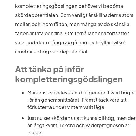
kompletteringsgödslingen behöver vi bedöma 
skördepotentialen. Som vanligt är skillnaderna stora 
mellan och inom fälten, men många av de skånska 
fälten är täta och fina. Om förhållandena fortsätter 
vara goda kan många ax gå fram och fyllas, vilket 
innebär en hög skördepotential.
Att tänka på inför 
kompletteringsgödslingen
Markens kväveleverans har generellt varit högre 
i år än genomsnittsåret. Främst tack vare att 
förlusterna under vintern varit låga.
Just nu ser skörden ut att kunna bli hög, men det 
är långt kvar till skörd och väderprognosen är 
osäker.