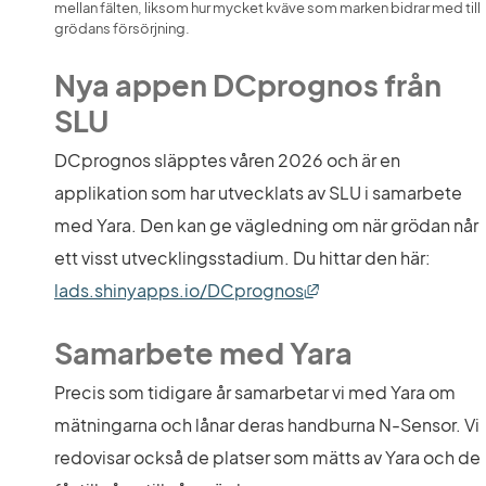
mellan fälten, liksom hur mycket kväve som marken bidrar med till 
grödans försörjning.
Nya appen
 DCprognos från 
SLU
DCprognos släpptes våren 2026 och är en 
applikation som har utvecklats av SLU i samarbete 
med Yara. Den kan ge vägledning om när grödan når 
ett visst utvecklingsstadium. Du hittar den här: 
Länk till annan webbp
lads.shinyapps.io/DCprognos
Samarbete med Yara
Precis som tidigare år samarbetar vi med Yara om 
mätningarna och lånar deras handburna N-Sensor. Vi 
redovisar också de platser som mätts av Yara och de 