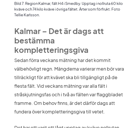
Bild 7. Region Kalmar, fält H4 i Smedby. Upptag i nollruta 60 kilo
kväve och 74 kilo kväve i övriga fältet. Ärter som förfrukt. Foto
Tellie Karlsson.
Kalmar
 – 
Det är dags att 
bestämma 
kompletteringsgiva
Sedan förra veckans mätning har det kommit 
välbehövligt regn. Mängderna varierar men bör vara 
tillräckligt för att kvävet ska bli tillgängligt på de 
flesta fält. Vid veckans mätning var alla fält i 
stråskjutningsfas och i två av fälten var flaggbladet 
framme. Om behov finns, är det därför dags att 
fundera över kompletteringsgiva till vetet.
Det har ett varit ett lågt upptag av kväve nollrutan 