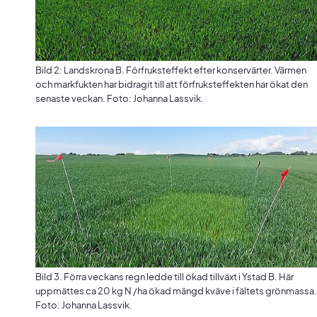
Bild 2: Landskrona B. Förfruksteffekt efter konservärter. Värmen
och markfukten har bidragit till att förfruksteffekten har ökat den
senaste veckan. Foto: Johanna Lassvik.
Bild 3. Förra veckans regn ledde till ökad tillväxt i Ystad B. Här
uppmättes ca 20 kg N /ha ökad mängd kväve i fältets grönmassa.
Foto: Johanna Lassvik.