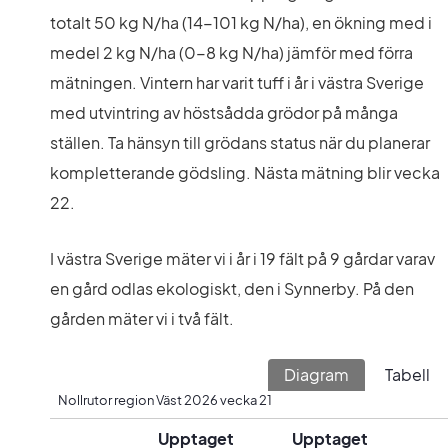
totalt 50 kg N/ha (14-101 kg N/ha), en ökning med i 
medel 2 kg N/ha (0-8 kg N/ha) jämför med förra 
mätningen. Vintern har varit tuff i år i västra Sverige 
med utvintring av höstsådda grödor på många 
ställen. Ta hänsyn till grödans status när du planerar 
kompletterande gödsling. Nästa mätning blir vecka 
22.
I västra Sverige mäter vi i år i 19 fält på 9 gårdar varav 
en gård odlas ekologiskt, den i Synnerby. På den 
gården mäter vi i två fält.
Diagram
Tabell
Nollrutor region Väst 2026 vecka 21
Upptaget
Upptaget