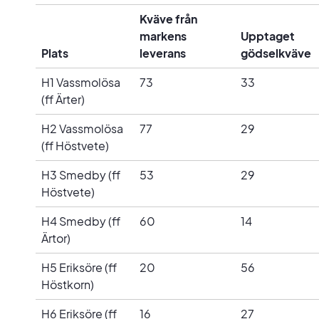
Kväve från
markens
Upptaget
Plats
leverans
gödselkväve
H1 Vassmolösa
73
33
(ff Ärter)
H2 Vassmolösa
77
29
(ff Höstvete)
H3 Smedby (ff
53
29
Höstvete)
H4 Smedby (ff
60
14
Ärtor)
H5 Eriksöre (ff
20
56
Höstkorn)
H6 Eriksöre (ff
16
27