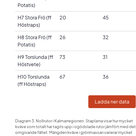
Potatis)
H7 Stora Frö (ff
20
45
Höstraps)
H8 Stora Frö (ff
26
32
Potatis)
H9 Torslunda (ff
73
31
Höstvete)
H10 Torslunda
67
36
(ff Höstraps)
Ladda ner data
Diagram 3. Nollrutor i Kalmarregionen. Staplarna visar hur mycket 
kväve som totalt har tagits upp i ogödslade rutor jämfört med det 
omgivande fältet. Mängden kväve i grönmassan varierar mycket 