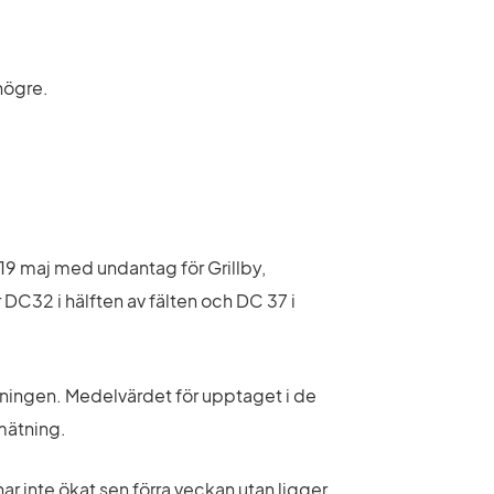
högre.
maj med undantag för Grillby, 
DC32 i hälften av fälten och DC 37 i 
tningen. Medelvärdet för upptaget i de 
mätning.
ar inte ökat sen förra veckan utan ligger 