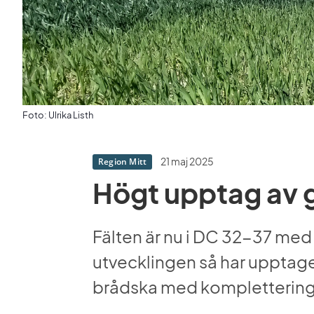
Foto: Ulrika Listh
21 maj 2025
Region Mitt
Högt upptag av 
Fälten är nu i DC 32-37 med
utvecklingen så har upptage
brådska med komplettering