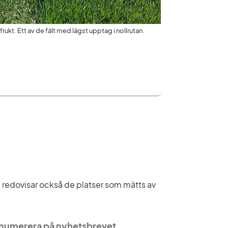
rfrukt. Ett av de fält med lägst upptag i nollrutan.
 redovisar också de platser som mätts av 
numerera på nyhetsbrevet