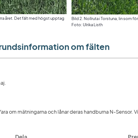
rra året. Det fält med högst upptag
Bild 2. Nollruta i Torstuna, lin som fö
Foto: Ulrika Listh
grundsinformation om fälten
aj.
Yara om mätningarna och lånar deras handburna N-Sensor. Vi
Dela
Pre