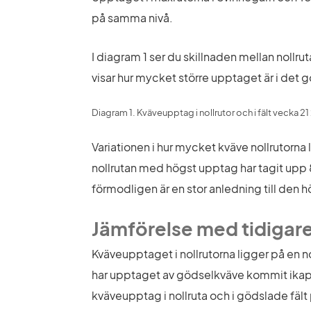
på samma nivå.
I diagram 1 ser du skillnaden mellan nollrut
visar hur mycket större upptaget är i det 
Diagram 1. Kväveupptag i nollrutor och i fält vecka 2
Variationen i hur mycket kväve nollrutorna 
nollrutan med högst upptag har tagit upp 86
förmodligen är en stor anledning till den
Jämförelse med tidigare
Kväveupptaget i nollrutorna ligger på en n
har upptaget av gödselkväve kommit ikapp o
kväveupptag i nollruta och i gödslade fält