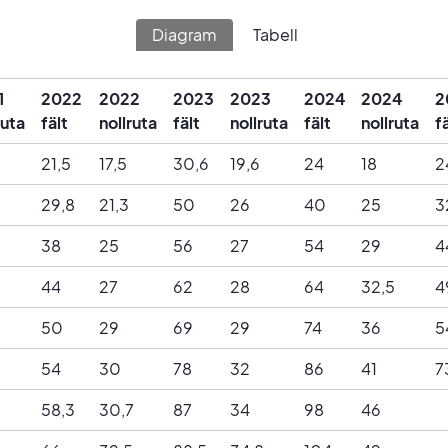
Diagram
Tabell
1
2022
2022
2023
2023
2024
2024
2
ruta
fält
nollruta
fält
nollruta
fält
nollruta
f
21,5
17,5
30,6
19,6
24
18
2
29,8
21,3
50
26
40
25
3
38
25
56
27
54
29
4
5
44
27
62
28
64
32,5
4
50
29
69
29
74
36
5
54
30
78
32
86
41
7
58,3
30,7
87
34
98
46