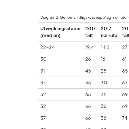
Diagram 2. Genomsnittligt kväveupptag i nollrutor 
Utvecklingsstadie
2017
2017
20
(median)
fält
nollruta
fäl
22-24
19,4
14,2
27,
30
26
16
61
31
45
25
65
31
55
30
67
32
65
35
69
32
66
36
69
37
66
36
74