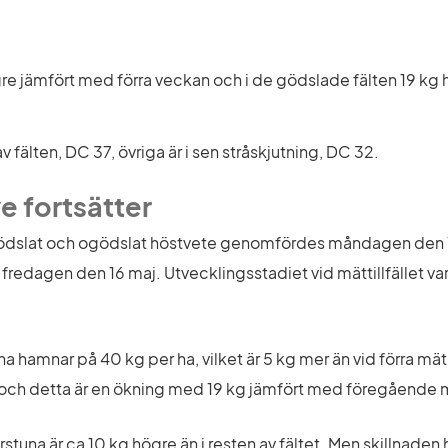
gre jämfört med förra veckan och i de gödslade fälten 19 kg 
v fälten, DC 37, övriga är i sen stråskjutning, DC 32.
ve fortsätter
dslat och ogödslat höstvete genomfördes måndagen den 19 
edagen den 16 maj. Utvecklingsstadiet vid mättillfället var 
a hamnar på 40 kg per ha, vilket är 5 kg mer än vid förra mä
r och detta är en ökning med 19 kg jämfört med föregående 
tuna är ca 10 kg högre än i resten av fältet. Men skillnaden h