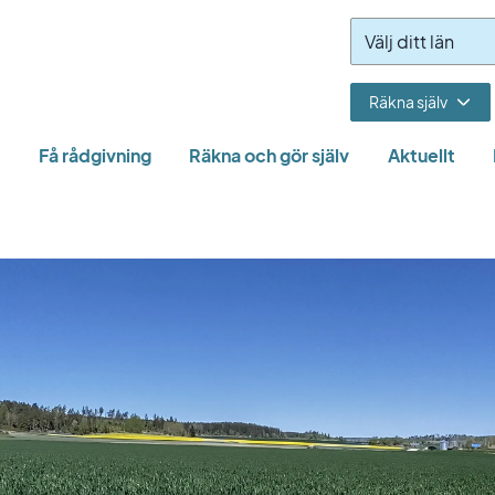
Räkna själv
Få rådgivning
Räkna och gör själv
Aktuellt