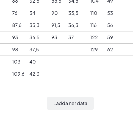
5
66
32,5
88,5
34,8
104
49
76
34
90
35,5
110
53
87,6
35,3
91,5
36,3
116
56
93
36,5
93
37
122
59
98
37,5
129
62
103
40
109,6
42,3
Ladda ner data