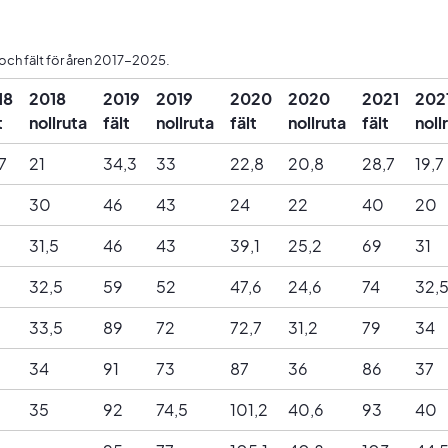
och fält för åren 2017-2025.
18
2018
2019
2019
2020
2020
2021
202
t
nollruta
fält
nollruta
fält
nollruta
fält
noll
7
21
34,3
33
22,8
20,8
28,7
19,7
30
46
43
24
22
40
20
31,5
46
43
39,1
25,2
69
31
32,5
59
52
47,6
24,6
74
32,
33,5
89
72
72,7
31,2
79
34
34
91
73
87
36
86
37
35
92
74,5
101,2
40,6
93
40