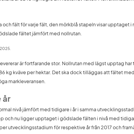
a och fält för varje fält, den mörkblå stapeln visar upptaget i 
gödslade fältet jämfört med nollrutan.
1 2025.
levererar är fortfarande stor. Nollrutan med lägst upptag har
 kg kväve per hektar. Det ska dock tilläggas att fältet med 
 höga markleveransen.
 år
ormal nivå jämfört med tidigare i år i samma utvecklingsstad
ch nu ligger upptaget i gödslade fälten i nivå med tidigare
 per utvecklingsstadium för respektive år från 2017 och fram