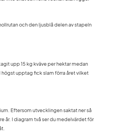
nollrutan och den ljusblå delen av stapeln 
 tagit upp 15 kg kväve per hektar medan 
högst upptag fick slam förra året vilket 
ium. Eftersom utvecklingen saktat ner så 
 år. I diagram två ser du medelvärdet för 
åt.