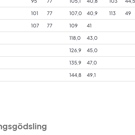
95
77
105,1
40,8
103
44,
101
77
107,0
40,9
113
49
107
77
109
41
118,0
43,0
126,9
45,0
135,9
47,0
144,8
49,1
ingsgödsling