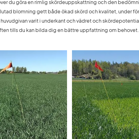
er du göra en rimlig skördeuppskattning och den bedömninge
vslutad blomning gett både ökad skörd och kvalitet, under fö
m huvudgivan varit i underkant och vädret och skördepotenti
ften tills du kan bilda dig en bättre uppfattning om behovet.