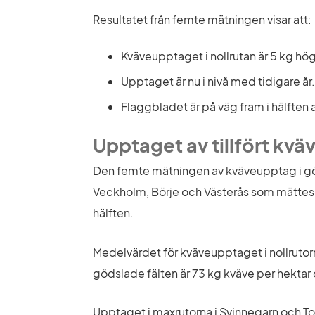
Resultatet från femte mätningen visar att:
Kväveupptaget i nollrutan är 5 kg hö
Upptaget är nu i nivå med tidigare år.
Flaggbladet är på väg fram i hälften a
Upptaget av tillfört kvä
Den femte mätningen av kväveupptag i gö
Veckholm, Börje och Västerås som mättes fr
hälften.
Medelvärdet för kväveupptaget i nollrutorn
gödslade fälten är 73 kg kväve per hekta
Upptaget i maxrutorna i Svinnegarn och Tors