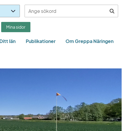
Välj
Sök
Sök
ditt
län
Mina sidor
Ditt län
Publikationer
Om Greppa Näringen