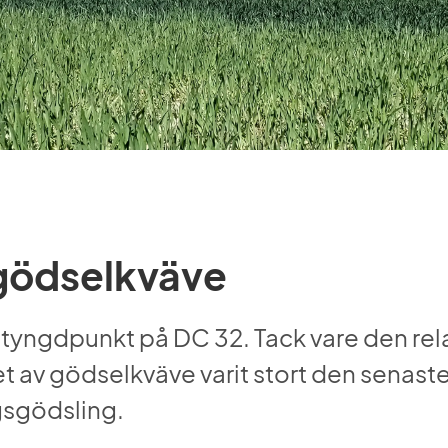
gödselkväve
 tyngdpunkt på DC 32. Tack vare den rel
t av gödselkväve varit stort den senaste
sgödsling.