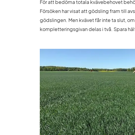
För att bedöma totala kvävebehovet behöv
Försöken har visat att gödsling fram till a
gödslingen. Men kvävet får inte ta slut, o
kompletteringsgivan delas i två. Spara häl