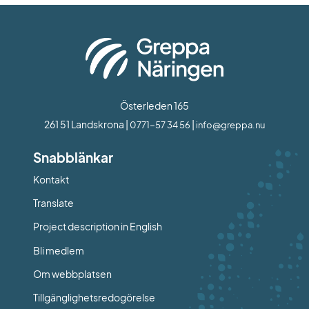
Österleden 165
261 51 Landskrona | 
 | 
0771-57 34 56
info@greppa.nu
Snabblänkar
Kontakt
Länk till annan webbplats.
Translate
Project description in English
Bli medlem
Om webbplatsen
Tillgänglighetsredogörelse