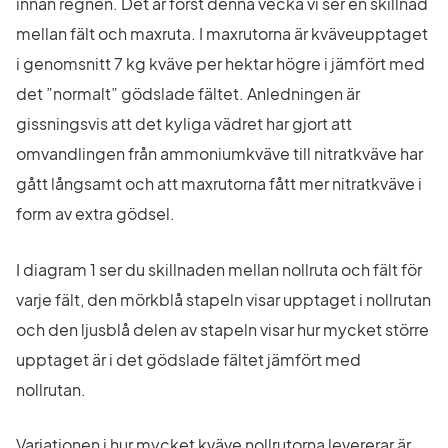
innan regnen. Det är först denna vecka vi ser en skillnad 
mellan fält och maxruta. I maxrutorna är kväveupptaget 
i genomsnitt 7 kg kväve per hektar högre i jämfört med 
det ”normalt” gödslade fältet. Anledningen är 
gissningsvis att det kyliga vädret har gjort att 
omvandlingen från ammoniumkväve till nitratkväve har 
gått långsamt och att maxrutorna fått mer nitratkväve i 
form av extra gödsel.
I diagram 1 ser du skillnaden mellan nollruta och fält för 
varje fält, den mörkblå stapeln visar upptaget i nollrutan 
och den ljusblå delen av stapeln visar hur mycket större 
upptaget är i det gödslade fältet jämfört med 
nollrutan.
Variationen i hur mycket kväve nollrutorna levererar är 