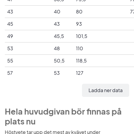
43
40
80
7
45
43
93
49
45,5
101,5
53
48
110
55
50,5
118,5
57
53
127
Ladda ner data
Hela huvudgivan bör finnas på 
plats nu
Höstvete tar upp det mest av kvävet under 