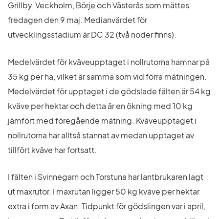
Grillby, Veckholm, Börje och Västerås som mättes 
fredagen den 9 maj. Medianvärdet för 
utvecklingsstadium är DC 32 (två noder finns).
Medelvärdet för kväveupptaget i nollrutorna hamnar på 
35 kg per ha, vilket är samma som vid förra mätningen. 
Medelvärdet för upptaget i de gödslade fälten är 54 kg 
kväve per hektar och detta är en ökning med 10 kg 
jämfört med föregående mätning. Kväveupptaget i 
nollrutorna har alltså stannat av medan upptaget av 
tillfört kväve har fortsatt.
I fälten i Svinnegarn och Torstuna har lantbrukaren lagt 
ut maxrutor. I maxrutan ligger 50 kg kväve per hektar 
extra i form av Axan. Tidpunkt för gödslingen var i april, 