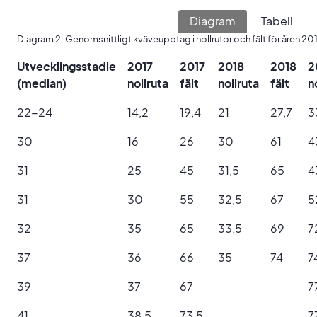
Diagram
Tabell
Diagram 2. Genomsnittligt kväveupptag i nollrutor och fält för åren 2
Utvecklingsstadie
2017
2017
2018
2018
2
(median)
nollruta
fält
nollruta
fält
n
22-24
14,2
19,4
21
27,7
3
30
16
26
30
61
4
31
25
45
31,5
65
4
31
30
55
32,5
67
5
32
35
65
33,5
69
7
37
36
66
35
74
7
39
37
67
7
41
38,5
73,5
7