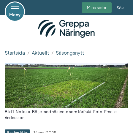
Mina sidor
Sök
Meny
Startsida
Aktuellt
Säsongsnytt
Bild 1. Nollruta i Börje med höstvete som förfrukt. Foto: Emelie
Andersson
14 maj 2025
Region Mitt