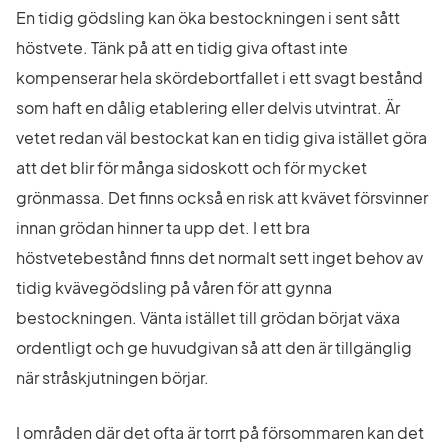
En tidig gödsling kan öka bestockningen i sent sått 
höstvete. Tänk på att en tidig giva oftast inte 
kompenserar hela skördebortfallet i ett svagt bestånd 
som haft en dålig etablering eller delvis utvintrat. Är 
vetet redan väl bestockat kan en tidig giva istället göra 
att det blir för många sidoskott och för mycket 
grönmassa. Det finns också en risk att kvävet försvinner 
innan grödan hinner ta upp det. I ett bra 
höstvetebestånd finns det normalt sett inget behov av 
tidig kvävegödsling på våren för att gynna 
bestockningen. Vänta istället till grödan börjat växa 
ordentligt och ge huvudgivan så att den är tillgänglig 
när stråskjutningen börjar.
I områden där det ofta är torrt på försommaren kan det 