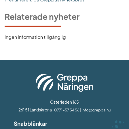
Relaterade nyheter
Ingen information tillgänglig
Österleden 165
261 51 Landskrona | 
 | 
0771-57 34 56
info@greppa.nu
Snabblänkar