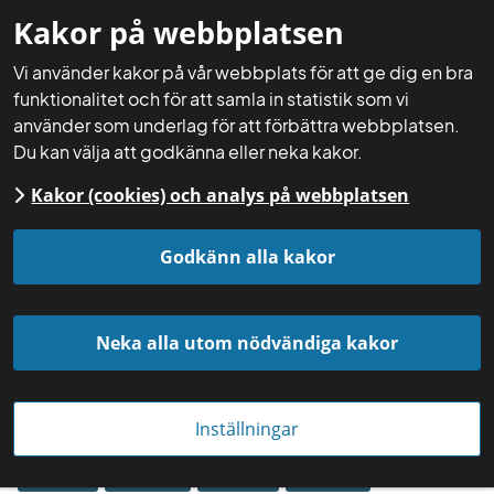
Kakor på webbplatsen
Mina sidor
Sök
Meny
Vi använder kakor på vår webbplats för att ge dig en bra
funktionalitet och för att samla in statistik som vi
använder som underlag för att förbättra webbplatsen.
Du kan välja att godkänna eller neka kakor.
Kakor (cookies) och analys på webbplatsen
Startsida
Aktuellt
Säsongsnytt
Godkänn alla kakor
Neka alla utom nödvändiga kakor
Foto: Mårten Svensson
Inställningar
28 mars
Region
Region
Region
Region
Syd
Väst
Öst
Mitt
2024