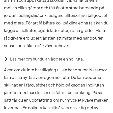
årsmån och uppskattad skördenivå. Variationerna 
mellan olika gårdar och fält är ofta stora beroende på 
jordart, odlingshistorik, tidigare tillförsel av stallgödsel 
med mera. För att få bättre koll på dina egna fält kan du 
lägga ut nollrutor, ogödslade rutor, i dina grödor. Flera 
rådgivare erbjuder tjänsten att mäta med handburen 
sensor och räkna på kvävebehovet.
Länk till annan 
Läs mer om hur du anlägger en nollruta
.
Även om du inte har tillgång till en handburen N-sensor 
kan du ha nytta av en egen nollruta. Du kan bedöma 
skillnaden i färg, täthet och höjd på grödan i nollrutan 
jämfört med hur det ser ut i fältet runt omkring. På så 
sätt får du en uppfattning om hur mycket kväve marken 
levererar. En nollruta kan alltså vara en viktig del av 