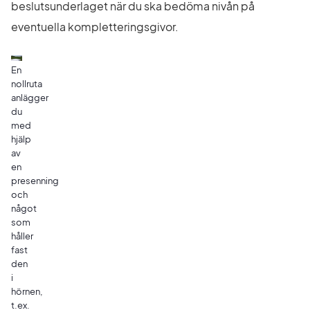
beslutsunderlaget när du ska bedöma nivån på 
eventuella kompletteringsgivor.
En
nollruta
anlägger
du
med
hjälp
av
en
presenning
och
något
som
håller
fast
den
i
hörnen,
t.ex.