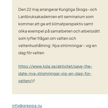
Den 22 maj arrangerar Kungliga Skogs- och 
Lantbruksakademien ett seminarium som 
kommer att ge ett klimatperspektiv samt 
olika exempel på samarbeten och arbetssätt 
som lyfter frågan om vatten och 
vattenhushållning: 
Nya strömningar - vig en 
dag för vatten
https://www.ksla.se/aktivitet/save-the-
date-nya-stromningar-vig-en-dag-for-
Länk till annan webbplats.
vatten/
info@greppa.nu