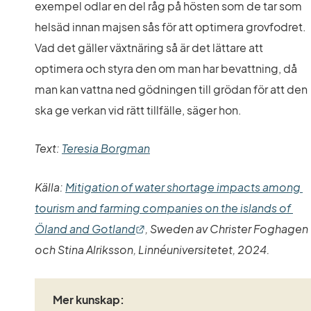
exempel odlar en del råg på hösten som de tar som 
helsäd innan majsen sås för att optimera grovfodret. 
Vad det gäller växtnäring så är det lättare att 
optimera och styra den om man har bevattning, då 
man kan vattna ned gödningen till grödan för att den 
ska ge verkan vid rätt tillfälle, säger hon.
Text: 
Teresia Borgman
Källa: 
Mitigation of water shortage impacts among 
tourism and farming companies on the islands of 
Länk till annan webbplats.
Öland and Gotland
, Sweden av Christer Foghagen 
och Stina Alriksson, Linnéuniversitetet, 2024.
Mer kunskap: