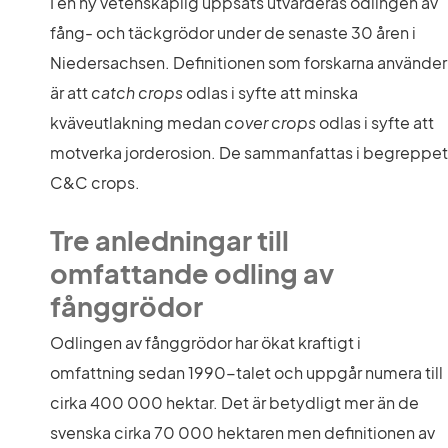
I en ny vetenskaplig uppsats utvärderas odlingen av 
fång- och täckgrödor under de senaste 30 åren i 
Niedersachsen. Definitionen som forskarna använder 
är att 
catch crops
 odlas i syfte att minska 
kväveutlakning medan 
cover crops
 odlas i syfte att 
motverka jorderosion. De sammanfattas i begreppet 
C&C crops.
Tre anledningar till 
omfattande odling av 
fånggrödor
Odlingen av fånggrödor har ökat kraftigt i 
omfattning sedan 1990-talet och uppgår numera till 
cirka 400 000 hektar. Det är betydligt mer än de 
svenska cirka 70 000 hektaren men definitionen av 