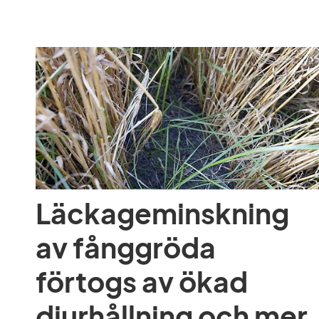
Läckageminskning 
av fånggröda 
förtogs av ökad 
djurhållning och mer 