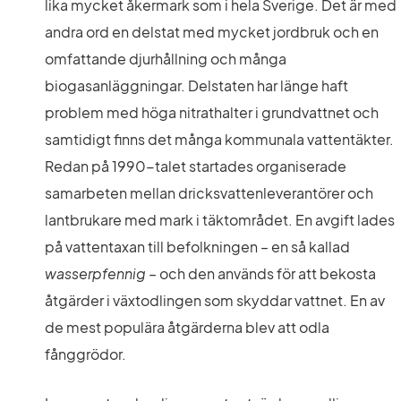
lika mycket åkermark som i hela Sverige. Det är med 
andra ord en delstat med mycket jordbruk och en 
omfattande djurhållning och många 
biogasanläggningar. Delstaten har länge haft 
problem med höga nitrathalter i grundvattnet och 
samtidigt finns det många kommunala vattentäkter. 
Redan på 1990-talet startades organiserade 
samarbeten mellan dricksvattenleverantörer och 
lantbrukare med mark i täktområdet. En avgift lades 
på vattentaxan till befolkningen – en så kallad 
wasserpfennig
 – och den används för att bekosta 
åtgärder i växtodlingen som skyddar vattnet. En av 
de mest populära åtgärderna blev att odla 
fånggrödor.