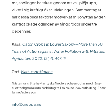
majsodlingen har skett genom att vall plöjs upp, 
vilket i sig kraftigt ökar utlakningen. Sammantaget 
har dessa olika faktorer motverkat miljönyttan av den 
kraftigt ökade odlingen av fånggrödor under tre 
decennier.
Källa: 
Catch Crops in Lower Saxony—More Than 30 
Years of Action against Water Pollution with Nitrates, 
Länk till annan webbpl
Agriculture 2022, 12( 4), 447.
Text: 
Markus Hoffmann
Nästan var sjätte hektar i tyska Niedersachsen odlas med fång- 
eller täckgröda som har bidragit till minskad kväveutlakning. Foto: 
Janne Andersson
info@greppa.nu