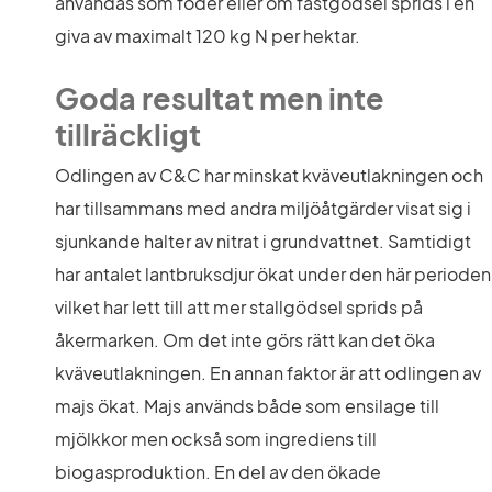
användas som foder eller om fastgödsel sprids i en 
giva av maximalt 120 kg N per hektar.
Goda resultat men inte 
tillräckligt
Odlingen av C&C har minskat kväveutlakningen och 
har tillsammans med andra miljöåtgärder visat sig i 
sjunkande halter av nitrat i grundvattnet. Samtidigt 
har antalet lantbruksdjur ökat under den här perioden 
vilket har lett till att mer stallgödsel sprids på 
åkermarken. Om det inte görs rätt kan det öka 
kväveutlakningen. En annan faktor är att odlingen av 
majs ökat. Majs används både som ensilage till 
mjölkkor men också som ingrediens till 
biogasproduktion. En del av den ökade 