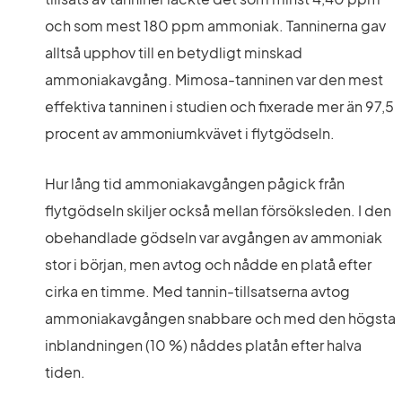
och som mest 180 ppm ammoniak. Tanninerna gav 
alltså upphov till en betydligt minskad 
ammoniakavgång. Mimosa-tanninen var den mest 
effektiva tanninen i studien och fixerade mer än 97,5 
procent av ammoniumkvävet i flytgödseln.
Hur lång tid ammoniakavgången pågick från 
flytgödseln skiljer också mellan försöksleden. I den 
obehandlade gödseln var avgången av ammoniak 
stor i början, men avtog och nådde en platå efter 
cirka en timme. Med tannin-tillsatserna avtog 
ammoniakavgången snabbare och med den högsta 
inblandningen (10 %) nåddes platån efter halva 
tiden.