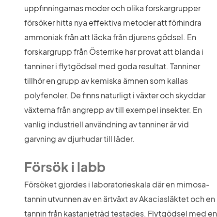
uppfinningarnas moder och olika forskargrupper 
försöker hitta nya effektiva metoder att förhindra 
ammoniak från att läcka från djurens gödsel. En 
forskargrupp från Österrike har provat att blanda i 
tanniner i flytgödsel med goda resultat. Tanniner 
tillhör en grupp av kemiska ämnen som kallas 
polyfenoler. De finns naturligt i växter och skyddar 
växterna från angrepp av till exempel insekter. En 
vanlig industriell användning av tanniner är vid 
garvning av djurhudar till läder.
Försök i labb
Försöket gjordes i laboratorieskala där en mimosa-
tannin utvunnen av en ärtväxt av Akaciasläktet och en 
tannin från kastanjeträd testades. Flytgödsel med en 