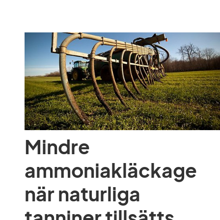
Mindre 
ammoniakläckage 
när naturliga 
tanniner tillsätts