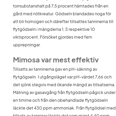
torrsubstanshalt på 7,5 procent hämtades från en 
gård med nötkreatur. Gödseln blandades noga för 
att bli homogen och därefter tillsattes tanninerna till 
flytgödseln i mängderna 1, 5 respektive 10 
viktsprocent. Försöket gjordes med fem 
upprepningar.
Mimosa var mest effektiv
Tillsatts av tanninerna gav en pH-säkning av 
flytgögseln. I utgångsläget var pH-värdet 7,66 och 
det sjönk stegvis med ökande mängd av tillsatserna. 
Mätning av gasavgång från flytgödseln pågick under 
en timme och från den obehandlade flytgödseln 
läckte det 430 ppm ammoniak. Från flytgödsel med 
tillsats av tanniner läckte det som minst 4,40 ppm 