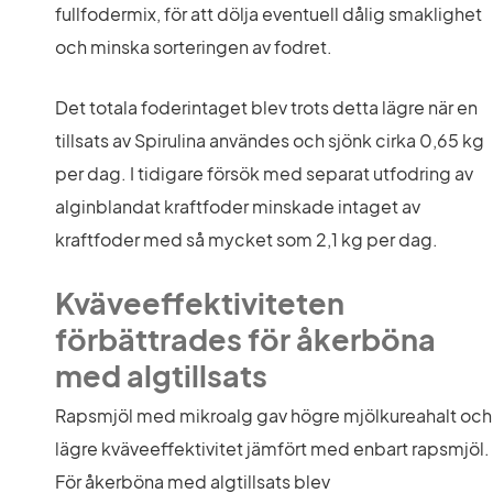
fullfodermix, för att dölja eventuell dålig smaklighet 
och minska sorteringen av fodret.
Det totala foderintaget blev trots detta lägre när en 
tillsats av Spirulina användes och sjönk cirka 0,65 kg 
per dag. I tidigare försök med separat utfodring av 
alginblandat kraftfoder minskade intaget av 
kraftfoder med så mycket som 2,1 kg per dag.
Kväveeffektiviteten 
förbättrades för åkerböna 
med algtillsats
Rapsmjöl med mikroalg gav högre mjölkureahalt och 
lägre kväveeffektivitet jämfört med enbart rapsmjöl. 
För åkerböna med algtillsats blev 