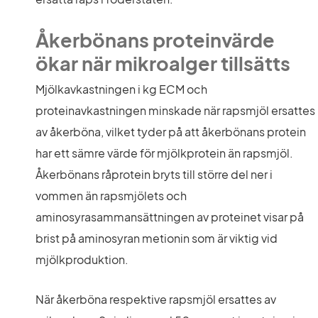
Åkerbönans proteinvärde 
ökar när mikroalger tillsätts
Mjölkavkastningen i kg ECM och 
proteinavkastningen minskade när rapsmjöl ersattes 
av åkerböna, vilket tyder på att åkerbönans protein 
har ett sämre värde för mjölkprotein än rapsmjöl. 
Åkerbönans råprotein bryts till större del ner i 
vommen än rapsmjölets och 
aminosyrasammansättningen av proteinet visar på 
brist på aminosyran metionin som är viktig vid 
mjölkproduktion.
När åkerböna respektive rapsmjöl ersattes av 